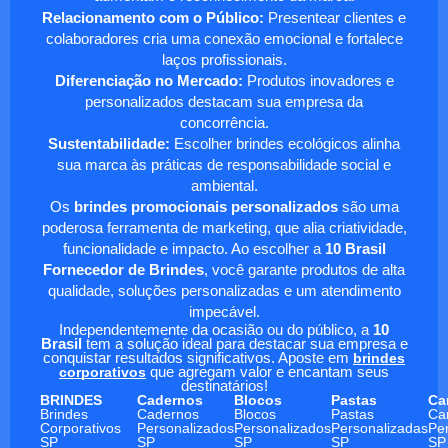
Relacionamento com o Público:
Presentear clientes e
colaboradores cria uma conexão emocional e fortalece
laços profissionais.
Diferenciação no Mercado:
Produtos inovadores e
personalizados destacam sua empresa da
concorrência.
Sustentabilidade:
Escolher brindes ecológicos alinha
sua marca às práticas de responsabilidade social e
ambiental.
Os
brindes promocionais personalizados
são uma
poderosa ferramenta de marketing, que alia criatividade,
funcionalidade e impacto. Ao escolher a
10 Brasil
Fornecedor de Brindes
, você garante produtos de alta
qualidade, soluções personalizadas e um atendimento
impecável.
Independentemente da ocasião ou do público, a
10
Brasil
tem a solução ideal para destacar sua empresa e
conquistar resultados significativos. Aposte em
brindes
corporativos
que agregam valor e encantam seus
destinatários!
BRINDES
Cadernos
Blocos
Pastas
Ca
Brindes
Cadernos
Blocos
Pastas
Ca
Corporativos
Personalizados
Personalizados
Personalizadas
Pe
SP
SP
SP
SP
SP