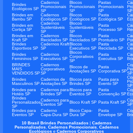
Cadernos
Blocos
Pastas
Ca
Brindes
Promocionais
Promocionais
Promocionais
Pr
Ecológicos SP
SP
SP
SP
SP
Brindes em
Cadernos
Blocos
Pasta
Ca
Bambu SP
Ecológicos SP
Ecológicos SP
Ecológica SP
Ec
Cadernos
Blocos
Brindes em
Pasta
Ca
Sustentáveis
Sustentáveis
Cortiça SP
Processo SP
Re
SP
SP
Brindes em
Cadernos
Blocos
Pasta
Ca
Kraft SP
Reciclados SP
Reciclados SP
Prontuário SP
Po
Brindes
Cadernos Kraft
Blocos
Pasta
Ca
Esportivos SP
SP
Executivos SP
Reciclada SP
Ce
Blocos
Brindes
Cadernos
Pasta
Ca
Corporativos
Femininos SP
Executivos SP
Executiva SP
Br
SP
BRINDES
Cadernos
Co
Blocos de
Pasta
MAIS
Corporativos
Pe
Anotações SP
Corporativa SP
VENDIDOS SP
SP
SP
Co
Brindes
Cadernos de
Blocos para
Pasta para
Pr
Masculinos SP
Anotações SP
Brindes SP
Evento SP
SP
Brindes para
Cadernos para
Blocos para
Pasta
Co
Hotéis SP
Brindes SP
Eventos SP
Convenção SP
Ec
Brindes
Cadernos para
Co
Personalizados
Bloco Kraft SP
Pasta Kraft SP
Eventos SP
SP
SP
Brindes para
Caderno
Bloco Capa-
Pasta
Co
Eventos SP
Capa-Dura SP
Dura SP
Envelope SP
Br
10 Brasil Brindes Personalizados
|
Cadernos
Personalizados
,
Cadernos Promocionais
,
Cadernos
Ecológicos
e
Cadernos Corporativos