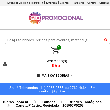
Eventos: Elétrica e Hidráulica
Empresa
Clientes
Parceiros
Contato
Sitemap
0
Bem-vindo(a)
Entrar
MAIS CATEGORIAS
Sac / Televendas (11) 2986-9535 ou 2762-4664
Email:
contato@g10.art.br
10brasil.com.br
Brindes
Brindes Ecológicos
Caneta Plástica Reciclada - 10BRCP0208