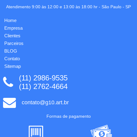
Personalização
Atendimento 9:00 às 12:00 e 13:00 às 18:00 hr -
São Paulo
-
SP
em 1
cor já
incluso.
Home
Empresa
Clientes
Parceiros
BLOG
Contato
Sitemap
(11) 2986-9535
(11) 2762-4664
contato@g10.art.br
Formas de pagamento