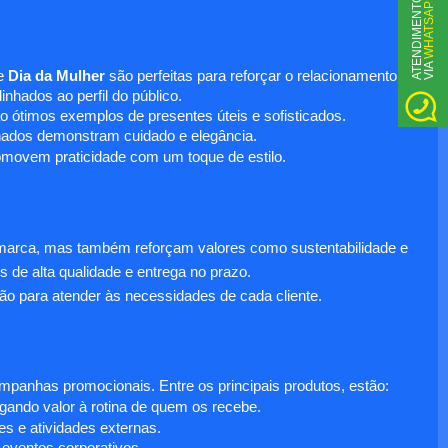
WHATSAPP
A
T
N
D
I
M
E
N
T
O
V
I
A
E
e
Dia da Mulher
são perfeitas para reforçar o relacionamento
nhados ao perfil do público.
o ótimos exemplos de presentes úteis e sofisticados.
inados demonstram cuidado e elegância.
omovem praticidade com um toque de estilo.
 marca, mas também reforçam valores como sustentabilidade e
s de alta qualidade e entrega no prazo.
ão para atender às necessidades de cada cliente.
anhas promocionais. Entre os principais produtos, estão:
egando valor à rotina de quem os recebe.
s e atividades externas.