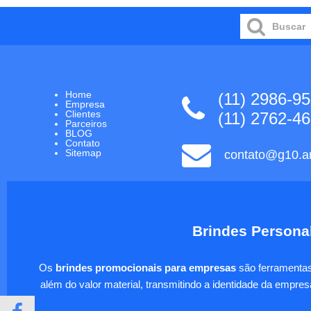
Home
(11) 2986-9
Empresa
Clientes
(11) 2762-4
Parceiros
BLOG
Contato
Sitemap
contato@g10.ar
Brindes Personal
Os
brindes promocionais para empresas
são ferramentas 
além do valor material, transmitindo a identidade da empre