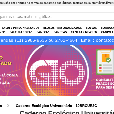
Event
 solução em brindes na forma de cadernos ecológicos, reciclados, sustentáveis.
BALDES PERSONALIZADOS
BLOCOS PERSONALIZADOS
BOLSAS
BORRAC
NOS
CALCULADORAS
CANECAS
CANETAS
CANETAS NEWPEN
CANIVETE
POS
ELETRÔNICOS
EMBALAGENS
ESCRITÓRIO
EVENTOS
GARRAFAS P
vendas (11) 2986-9535 ou 2762-4664
Email:
contato
LÁPIS
os
Caderno Ecológico Universitário - 10BRCUR2C
Caderno Ecológico Universit