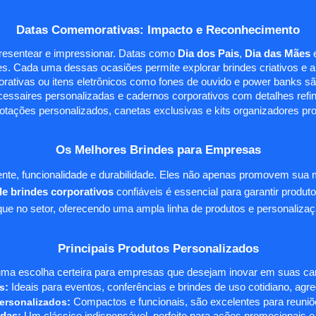
Datas Comemorativas: Impacto e Reconhecimento
presentear e impressionar. Datas como
Dia dos Pais
,
Dia das Mães
s. Cada uma dessas ocasiões permite explorar brindes criativos e ali
rativas ou itens eletrônicos como fones de ouvido e power banks sã
essaires personalizadas e cadernos corporativos com detalhes ref
tações personalizados, canetas exclusivas e kits organizadores pr
Os Melhores Brindes para Empresas
te, funcionalidade e durabilidade. Eles não apenas promovem sua
e brindes corporativos
confiáveis é essencial para garantir produto
e no setor, oferecendo uma ampla linha de produtos e personalizaç
Principais Produtos Personalizados
ma escolha certeira para empresas que desejam inovar em suas camp
s
:
Ideais para eventos, conferências e brindes de uso cotidiano, agr
ersonalizados
:
Compactos e funcionais, são excelentes para reuniõe