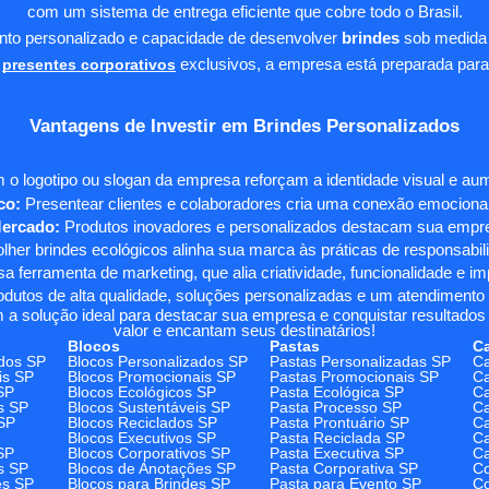
com um sistema de entrega eficiente que cobre todo o Brasil.
ento personalizado e capacidade de desenvolver
brindes
sob medida 
presentes corporativos
exclusivos, a empresa está preparada para
Vantagens de Investir em Brindes Personalizados
 o logotipo ou slogan da empresa reforçam a identidade visual e a
co:
Presentear clientes e colaboradores cria uma conexão emocional e
Mercado:
Produtos inovadores e personalizados destacam sua empre
her brindes ecológicos alinha sua marca às práticas de responsabili
 ferramenta de marketing, que alia criatividade, funcionalidade e i
odutos de alta qualidade, soluções personalizadas e um atendimento
 a solução ideal para destacar sua empresa e conquistar resultados 
valor e encantam seus destinatários!
Blocos
Pastas
C
dos SP
Blocos Personalizados SP
Pastas Personalizadas SP
Ca
is SP
Blocos Promocionais SP
Pastas Promocionais SP
Ca
SP
Blocos Ecológicos SP
Pasta Ecológica SP
Ca
s SP
Blocos Sustentáveis SP
Pasta Processo SP
Ca
SP
Blocos Reciclados SP
Pasta Prontuário SP
Ca
Blocos Executivos SP
Pasta Reciclada SP
C
SP
Blocos Corporativos SP
Pasta Executiva SP
Ca
s SP
Blocos de Anotações SP
Pasta Corporativa SP
Co
es SP
Blocos para Brindes SP
Pasta para Evento SP
Co