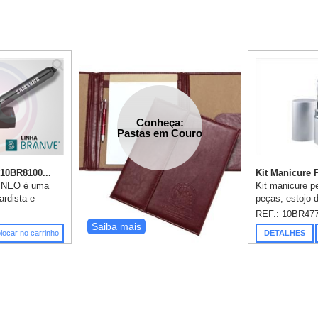
Conheça:
Pastas em Couro
10BR8100...
Kit Manicure P
A NEO é uma
Kit manicure p
ardista e
peças, estojo d
mínio, com
Conteúdo: 1 Pi
REF.: 10BR47
ue foi
Lixa, 1 Cortad
Saiba mais
locar no carrinho
DETALHES
 nos
total (CxD): 12
ze...