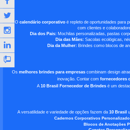
O
calendário corporativo
é repleto de oportunidades para 
com clientes e colaboradore
Dia dos Pais:
Mochilas personalizadas, pastas corpo
Dia das Mães:
Sacolas ecológicas, néc
Dia da Mulher:
Brindes como blocos de ano
Os
melhores brindes para empresas
combinam design atraen
inovação. Contar com
fornecedores d
A
10 Brasil Fornecedor de Brindes
é um destaqu
A versatilidade e variedade de opções fazem da
10 Brasil
u
Cadernos Corporativos Personalizado
Blocos de Anotações P