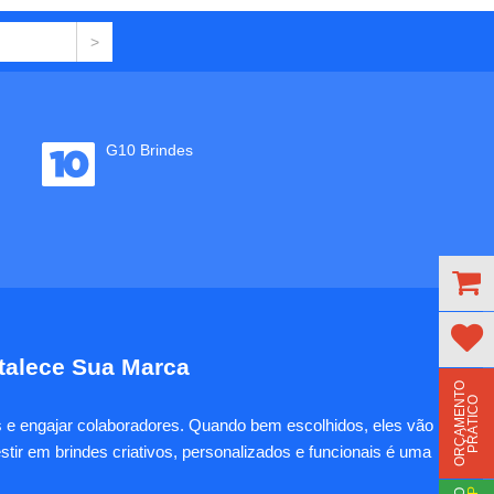
G10 Brindes
rtalece Sua Marca
O
R
Ç
A
M
E
N
T
O
P
R
Á
T
I
C
O
es e engajar colaboradores. Quando bem escolhidos, eles vão
tir em brindes criativos, personalizados e funcionais é uma