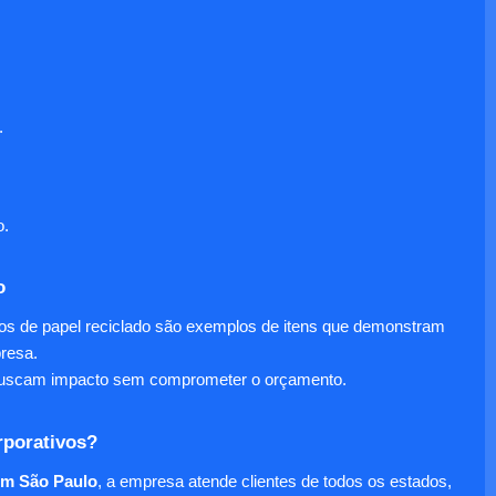
.
o.
o
nos de papel reciclado são exemplos de itens que demonstram
presa.
e buscam impacto sem comprometer o orçamento.
rporativos?
em São Paulo
, a empresa atende clientes de todos os estados,