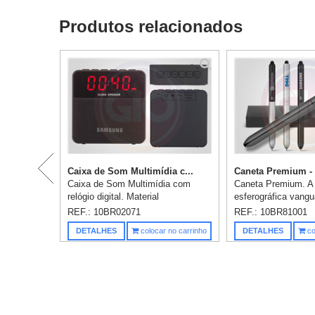
Produtos relacionados
Caixa de Som Multimídia c...
Caneta Premium - 
Caixa de Som Multimídia com
Caneta Premium. 
relógio digital. Material
esferográfica vangu
emborrachado com display
ergonômica em alu
REF.: 10BR02071
REF.: 10BR81001
superior frontal, tela de proteção
mecanismo twist, q
DETALHES
colocar no carrinho
DETALHES
co
dos falantes em tecido, parte
concebida a pensar
inferior co...
profissionais que fa