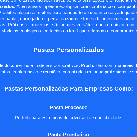
das:
Um clássico indispensável, perfeito para ações promocionais e
izados:
Alternativa simples e ecológica, que combina com campanha
rodutos elegantes e úteis para transporte de documentos, adequados
r banks, carregadores personalizados e fones de ouvido destacam-s
as:
Práticas e modernas, são brindes versáteis que combinam com q
 Modelos ecológicos em tecido ou kraft que reforçam o compromisso
Pastas Personalizadas
e documentos e materiais corporativos. Produzidas com materiais d
ntos, conferências e reuniões, garantindo um toque profissional e so
Pastas Personalizadas Para Empresas Como:
Pasta Processo
Perfeita para escritórios de advocacia e contabilidade.
Pasta Prontuário