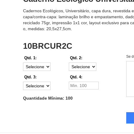
Cadernos Ecológicos, Universitário, capa dura, revestida
capa/contra-capa: laminação brilho e empastamento, dado
reciclado 75gr, impressão 1x1 cor, layout exclusivo para c
o, medidas: 20,5x27,5cm.
10BRCUR2C
Se d
Qtd. 1:
Qtd. 2:
Qtd. 3:
Qtd. 4:
Quantidade Mínima: 100