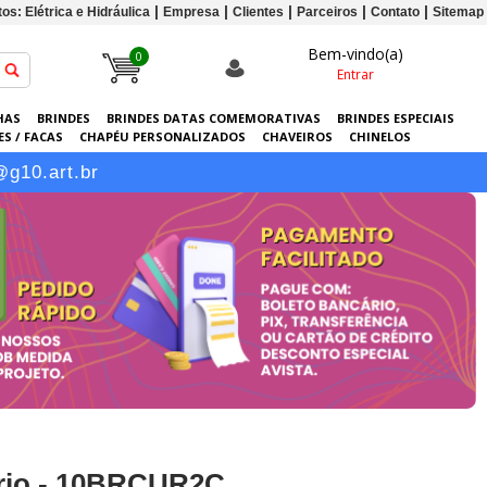
os: Elétrica e Hidráulica
Empresa
Clientes
Parceiros
Contato
Sitemap
Bem-vindo(a)
0
Entrar
HAS
BRINDES
BRINDES DATAS COMEMORATIVAS
BRINDES ESPECIAIS
S / FACAS
CHAPÉU PERSONALIZADOS
CHAVEIROS
CHINELOS
ERSONALIZADAS
GRÁFICA
GUARDA-CHUVAS
KITS
LANÇAMENTOS
@g10.art.br
ário - 10BRCUR2C