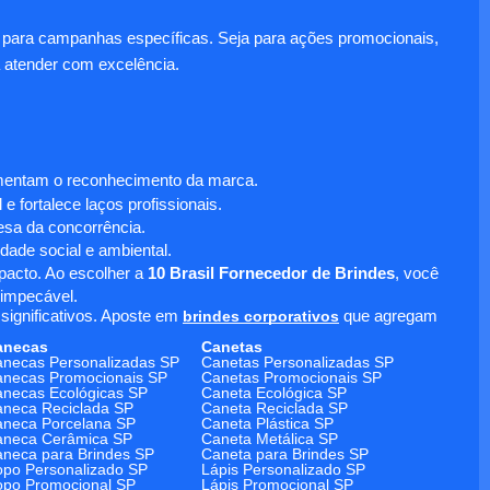
para campanhas específicas. Seja para ações promocionais,
 atender com excelência.
umentam o reconhecimento da marca.
 fortalece laços profissionais.
sa da concorrência.
dade social e ambiental.
mpacto. Ao escolher a
10 Brasil Fornecedor de Brindes
, você
 impecável.
significativos. Aposte em
brindes corporativos
que agregam
anecas
Canetas
necas Personalizadas SP
Canetas Personalizadas SP
necas Promocionais SP
Canetas Promocionais SP
necas Ecológicas SP
Caneta Ecológica SP
neca Reciclada SP
Caneta Reciclada SP
neca Porcelana SP
Caneta Plástica SP
aneca Cerâmica SP
Caneta Metálica SP
neca para Brindes SP
Caneta para Brindes SP
po Personalizado SP
Lápis Personalizado SP
po Promocional SP
Lápis Promocional SP