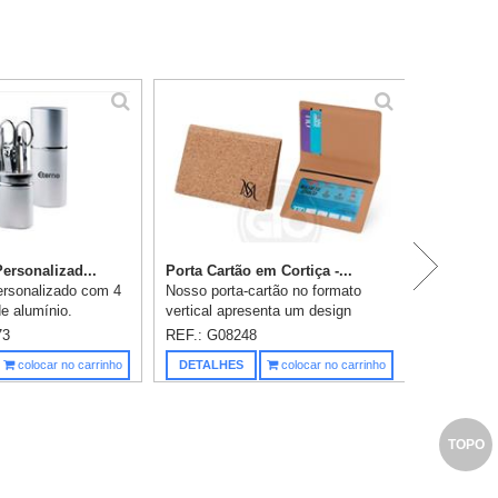
P
ersonalizad...
Porta Cartão em Cortiça -...
ersonalizado com 4
Nosso porta-cartão no formato
e alumínio.
vertical apresenta um design
nça, 1 Tesoura, 1
compacto e funcional. Feito de
73
REF.: G08248
or de unha. Tamanho
cortiça, traz um visual rústico
Saiba m
colocar no carrinho
DETALHES
colocar no carrinho
,0cm x 12,5cm....
combinado com a parte interna em
...
TOPO