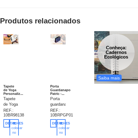
Produtos relacionados
Conheça:
Cadernos
Ecológicos
Saiba mais
Tapete
Porta
de Yoga
Guardanapo
Personaliz...
Patric -...
Tapete
Porta
de Yoga
guardanapo
Personalizado,
plástico,
REF.:
REF.:
10BR98138
10BRPGP01
tapete
gravação
de
em 1
DETALHES
DETALHES
exercício
cor já
colocar
colocar
para
incluso.
no
no
carrinho
carrinho
yoga