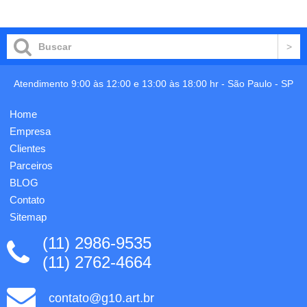
em
cortiça
e TPE
com
espessura
até 3,7
Atendimento 9:00 às 12:00 e 13:00 às 18:00 hr -
São Paulo
-
SP
mm.
Inclui
alça que
Home
pode
Empresa
ser
usada
Clientes
para
Parceiros
transporte
BLOG
ou pa...
Contato
Sitemap
(11) 2986-9535
(11) 2762-4664
contato@g10.art.br