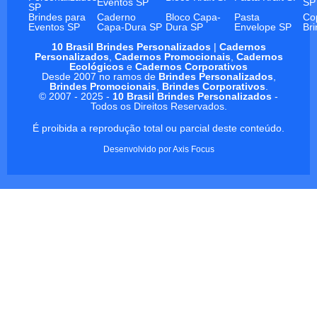
Eventos SP
SP
SP
Brindes para
Caderno
Bloco Capa-
Pasta
Co
Eventos SP
Capa-Dura SP
Dura SP
Envelope SP
Br
10 Brasil Brindes Personalizados
|
Cadernos
Personalizados
,
Cadernos Promocionais
,
Cadernos
Ecológicos
e
Cadernos Corporativos
Desde 2007 no ramos de
Brindes Personalizados
,
Brindes Promocionais
,
Brindes Corporativos
.
© 2007 - 2025 -
10 Brasil Brindes Personalizados
-
Todos os Direitos Reservados.
É proibida a reprodução total ou parcial deste conteúdo.
Desenvolvido por
Axis Focus