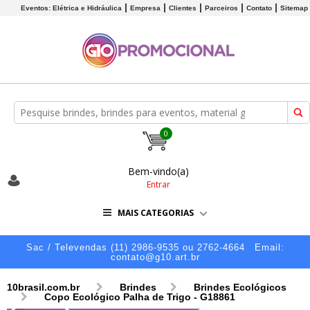
Eventos: Elétrica e Hidráulica
Empresa
Clientes
Parceiros
Contato
Sitemap
0
Bem-vindo(a)
Entrar
MAIS CATEGORIAS
Sac / Televendas (11) 2986-9535 ou 2762-4664
Email:
contato@g10.art.br
10brasil.com.br
Brindes
Brindes Ecológicos
Copo Ecológico Palha de Trigo - G18861