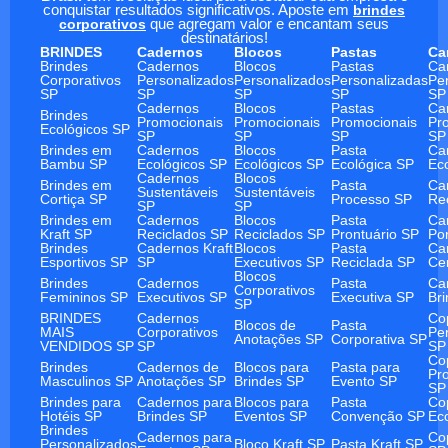
conquistar resultados significativos. Aposte em
brindes
corporativos
que agregam valor e encantam seus
destinatários!
BRINDES
Cadernos
Blocos
Pastas
Ca
Brindes
Cadernos
Blocos
Pastas
Ca
Corporativos
Personalizados
Personalizados
Personalizadas
Pe
SP
SP
SP
SP
SP
Cadernos
Blocos
Pastas
Ca
Brindes
Promocionais
Promocionais
Promocionais
Pr
Ecológicos SP
SP
SP
SP
SP
Brindes em
Cadernos
Blocos
Pasta
Ca
Bambu SP
Ecológicos SP
Ecológicos SP
Ecológica SP
Ec
Cadernos
Blocos
Brindes em
Pasta
Ca
Sustentáveis
Sustentáveis
Cortiça SP
Processo SP
Re
SP
SP
Brindes em
Cadernos
Blocos
Pasta
Ca
Kraft SP
Reciclados SP
Reciclados SP
Prontuário SP
Po
Brindes
Cadernos Kraft
Blocos
Pasta
Ca
Esportivos SP
SP
Executivos SP
Reciclada SP
Ce
Blocos
Brindes
Cadernos
Pasta
Ca
Corporativos
Femininos SP
Executivos SP
Executiva SP
Br
SP
BRINDES
Cadernos
Co
Blocos de
Pasta
MAIS
Corporativos
Pe
Anotações SP
Corporativa SP
VENDIDOS SP
SP
SP
Co
Brindes
Cadernos de
Blocos para
Pasta para
Pr
Masculinos SP
Anotações SP
Brindes SP
Evento SP
SP
Brindes para
Cadernos para
Blocos para
Pasta
Co
Hotéis SP
Brindes SP
Eventos SP
Convenção SP
Ec
Brindes
Cadernos para
Co
Personalizados
Bloco Kraft SP
Pasta Kraft SP