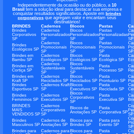
Independentemente da ocasião ou do público, a
10
Brasil
tem a solução ideal para destacar sua empresa e
conquistar resultados significativos. Aposte em
brindes
corporativos
que agregam valor e encantam seus
destinatários!
BRINDES
Cadernos
Blocos
Pastas
Ca
Brindes
Cadernos
Blocos
Pastas
Ca
Corporativos
Personalizados
Personalizados
Personalizadas
Pe
SP
SP
SP
SP
SP
Cadernos
Blocos
Pastas
Ca
Brindes
Promocionais
Promocionais
Promocionais
Pr
Ecológicos SP
SP
SP
SP
SP
Brindes em
Cadernos
Blocos
Pasta
Ca
Bambu SP
Ecológicos SP
Ecológicos SP
Ecológica SP
Ec
Cadernos
Blocos
Brindes em
Pasta
Ca
Sustentáveis
Sustentáveis
Cortiça SP
Processo SP
Re
SP
SP
Brindes em
Cadernos
Blocos
Pasta
Ca
Kraft SP
Reciclados SP
Reciclados SP
Prontuário SP
Po
Brindes
Cadernos Kraft
Blocos
Pasta
Ca
Esportivos SP
SP
Executivos SP
Reciclada SP
Ce
Blocos
Brindes
Cadernos
Pasta
Ca
Corporativos
Femininos SP
Executivos SP
Executiva SP
Br
SP
BRINDES
Cadernos
Co
Blocos de
Pasta
MAIS
Corporativos
Pe
Anotações SP
Corporativa SP
VENDIDOS SP
SP
SP
Co
Brindes
Cadernos de
Blocos para
Pasta para
Pr
Masculinos SP
Anotações SP
Brindes SP
Evento SP
SP
Brindes para
Cadernos para
Blocos para
Pasta
Co