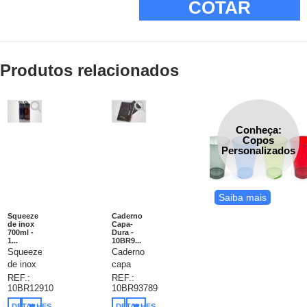
COTAR
Produtos relacionados
Conheça:
Copos
Personalizados
Saiba mais
Squeeze
Caderno
de inox
Capa-
700ml -
Dura -
1...
10BR9...
Squeeze
Caderno
de inox
capa
700ml
dura
REF.:
REF.:
10BR12910
10BR93789
com
personalizado.
bico.
C.
DETALHES
DETALHES