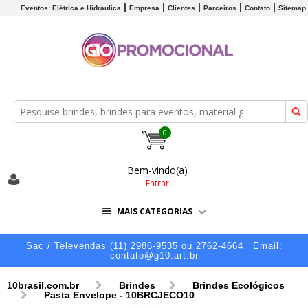
Eventos: Elétrica e Hidráulica
Empresa
Clientes
Parceiros
Contato
Sitemap
0
Bem-vindo(a)
Entrar
MAIS CATEGORIAS
Sac / Televendas (11) 2986-9535 ou 2762-4664
Email:
contato@g10.art.br
10brasil.com.br
Brindes
Brindes Ecológicos
Pasta Envelope - 10BRCJECO10