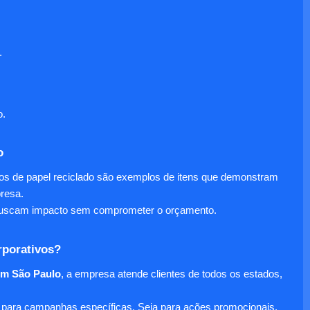
.
o.
o
nos de papel reciclado são exemplos de itens que demonstram
presa.
e buscam impacto sem comprometer o orçamento.
rporativos?
em São Paulo
, a empresa atende clientes de todos os estados,
para campanhas específicas. Seja para ações promocionais,