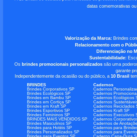
datas comemorativas ou
Valorização da Marca:
Brindes com
Relacionamento com o Públi
Diferenciação no 
Sustentabilidade:
Escol
Os
brindes promocionais personalizados
são uma poderosa
garante pr
Independentemente da ocasião ou do público, a
10 Brasil
tem
BRINDES
Cadernos
Brindes Corporativos SP
Cadernos Personaliza
Brindes Ecológicos SP
Cadernos Promociona
Brindes em Bambu SP
Cadernos Ecológicos 
Brindes em Cortiça SP
Cadernos Sustentávei
Brindes em Kraft SP
Cadernos Reciclados 
Brindes Esportivos SP
Cadernos Kraft SP
Brindes Femininos SP
Cadernos Executivos 
BRINDES MAIS VENDIDOS SP
Cadernos Corporativo
Brindes Masculinos SP
Cadernos de Anotaçõ
Brindes para Hotéis SP
Cadernos para Brinde
Brindes Personalizados SP
Cadernos para Event
Brindes para Eventos SP
Caderno Capa-Dura 