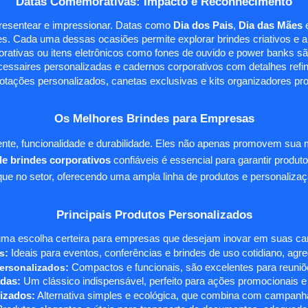
Datas Comemorativas: Impacto e Reconhecimento
presentear e impressionar. Datas como
Dia dos Pais
,
Dia das Mães
s. Cada uma dessas ocasiões permite explorar brindes criativos e ali
rativas ou itens eletrônicos como fones de ouvido e power banks sã
essaires personalizadas e cadernos corporativos com detalhes ref
tações personalizados, canetas exclusivas e kits organizadores pr
Os Melhores Brindes para Empresas
te, funcionalidade e durabilidade. Eles não apenas promovem sua
e brindes corporativos
confiáveis é essencial para garantir produto
e no setor, oferecendo uma ampla linha de produtos e personalizaç
Principais Produtos Personalizados
ma escolha certeira para empresas que desejam inovar em suas camp
s
:
Ideais para eventos, conferências e brindes de uso cotidiano, agr
ersonalizados
:
Compactos e funcionais, são excelentes para reuniõe
das:
Um clássico indispensável, perfeito para ações promocionais e
izados:
Alternativa simples e ecológica, que combina com campanha