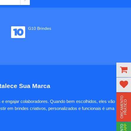
G10 Brindes
rtalece Sua Marca
O
R
Ç
A
M
E
N
T
O
P
R
Á
T
I
C
es e engajar colaboradores. Quando bem escolhidos, eles vão
O
tir em brindes criativos, personalizados e funcionais é uma