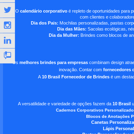
O
calendário corporativo
é repleto de oportunidades para 
com clientes e colaboradore
Dia dos Pais:
Mochilas personalizadas, pastas corpo
Dia das Mães:
Sacolas ecológicas, néc
Dia da Mulher:
Brindes como blocos de ano
Os
melhores brindes para empresas
combinam design atraen
inovação. Contar com
fornecedores d
A
10 Brasil Fornecedor de Brindes
é um destaqu
A versatilidade e variedade de opções fazem da
10 Brasil
u
Cadernos Corporativos Personalizado
Blocos de Anotações P
Canetas Personaliza
Lápis Personal