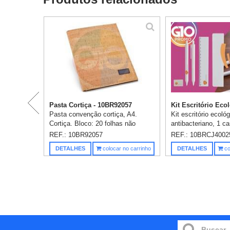
Pasta Cortiça - 10BR92057
Kit Escritório Ecol
Pasta convenção cortiça, A4.
Kit escritório ecoló
Cortiça. Bloco: 20 folhas não
antibacteriano, 1 ca
pautadas cor marfim. Fornecido
retrátil, 1 lapiseira p
REF.: 10BR92057
REF.: 10BRCJ4002
em embalagem de non-woven.
1 régua plástica 15
DETALHES
colocar no carrinho
DETALHES
co
Esferográfica não inclusa. 230 x
Personalização em 1
320 x...