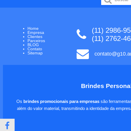
Home
(11) 2986-9
Empresa
Clientes
(11) 2762-4
Parceiros
BLOG
Contato
Sitemap
contato@g10.ar
Brindes Personal
Os
brindes promocionais para empresas
são ferramentas 
além do valor material, transmitindo a identidade da empre