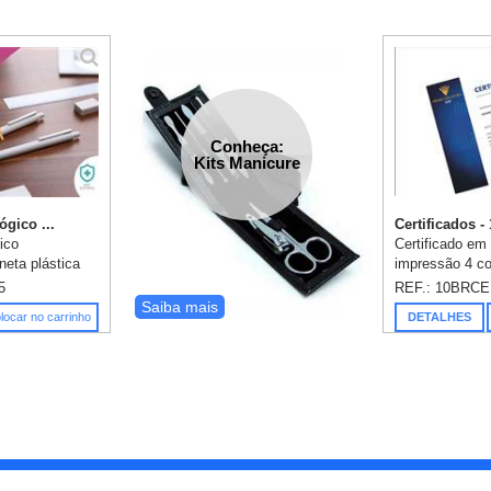
Conheça:
Kits Manicure
ógico ...
Certificados 
gico
Certificado em
neta plástica
impressão 4 c
lástica retrátil,
refile, medida
5
REF.: 10BRCE
cm, 1 borracha.
Saiba mais
locar no carrinho
DETALHES
 ...