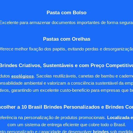
Pasta com Bolso
Excelente para armazenar documentos importantes de forma segura
Pastas com Orelhas
ferece melhor fixação dos papéis, evitando perdas e desorganizaçã
Brindes Criativos, Sustentáveis e com Preço Competitiv
dutos
ecológicos
. Sacolas reutilizáveis, canetas de bambu e cader
nsabilidade ambiental e valorizam a consciência sustentável da em
tivos, garantindo um excelente custo-benefício para empresas qu
colher a 10 Brasil Brindes Personalizados e Brindes Co
eferência na personalização de produtos promocionais.
Localizada 
com um sistema de entrega eficiente que cobre todo o Brasil.
ento personalizado e capacidade de desenvolver
brindes
sob medida 