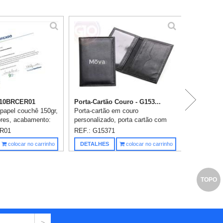
K
- 10BRCER01
Porta-Cartão Couro - G153...
 papel couchê 150gr,
Porta-cartão em couro
ores, acabamento:
personalizado, porta cartão com
s: 21x29,7cm.
três divisórias para cartões e
R01
REF.: G15371
documentos, além de um bolso
Saiba m
colocar no carrinho
DETALHES
colocar no carrinho
adicional com visor em plástico
transpare...
TOPO