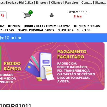
os: Elétrica e Hidráulica
Empresa
Clientes
Parceiros
Contato
Sitemap
Bem-vindo(a)
0
Entrar
HAS
BRINDES
BRINDES DATAS COMEMORATIVAS
BRINDES ESPECIAIS
S / FACAS
CHAPÉU PERSONALIZADOS
CHAVEIROS
CHINELOS
ERSONALIZADAS
GRÁFICA
GUARDA-CHUVAS
KITS
LANÇAMENTOS
@g10.art.br
 10BR81011