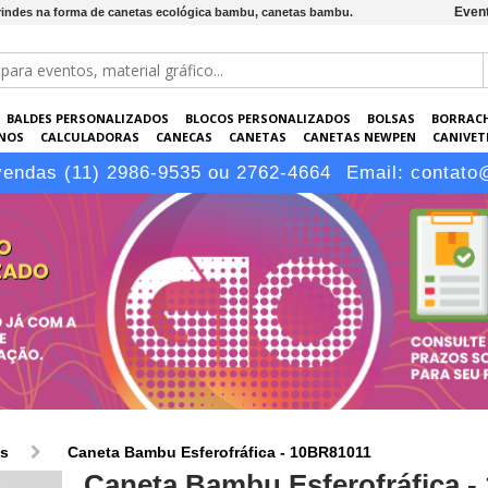
Event
brindes na forma de canetas ecológica bambu, canetas bambu.
BALDES PERSONALIZADOS
BLOCOS PERSONALIZADOS
BOLSAS
BORRAC
NOS
CALCULADORAS
CANECAS
CANETAS
CANETAS NEWPEN
CANIVETE
POS
ELETRÔNICOS
EMBALAGENS
ESCRITÓRIO
EVENTOS
GARRAFAS P
vendas (11) 2986-9535 ou 2762-4664
Email:
contato
LÁPIS
os
Caneta Bambu Esferofráfica - 10BR81011
Caneta Bambu Esferofráfica -