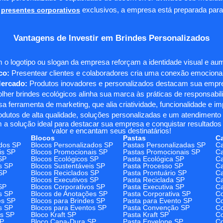
presentes corporativos
exclusivos, a empresa está preparada para
Vantagens de Investir em Brindes Personalizados
 o logotipo ou slogan da empresa reforçam a identidade visual e a
co:
Presentear clientes e colaboradores cria uma conexão emocional e
Mercado:
Produtos inovadores e personalizados destacam sua empre
her brindes ecológicos alinha sua marca às práticas de responsabili
 ferramenta de marketing, que alia criatividade, funcionalidade e i
odutos de alta qualidade, soluções personalizadas e um atendimento
 a solução ideal para destacar sua empresa e conquistar resultados 
valor e encantam seus destinatários!
Blocos
Pastas
C
dos SP
Blocos Personalizados SP
Pastas Personalizadas SP
Ca
is SP
Blocos Promocionais SP
Pastas Promocionais SP
Ca
SP
Blocos Ecológicos SP
Pasta Ecológica SP
Ca
s SP
Blocos Sustentáveis SP
Pasta Processo SP
Ca
SP
Blocos Reciclados SP
Pasta Prontuário SP
Ca
Blocos Executivos SP
Pasta Reciclada SP
C
SP
Blocos Corporativos SP
Pasta Executiva SP
Ca
s SP
Blocos de Anotações SP
Pasta Corporativa SP
Co
es SP
Blocos para Brindes SP
Pasta para Evento SP
Co
s SP
Blocos para Eventos SP
Pasta Convenção SP
Co
os SP
Bloco Kraft SP
Pasta Kraft SP
Co
SP
Bloco Capa-Dura SP
Pasta Envelope SP
Co