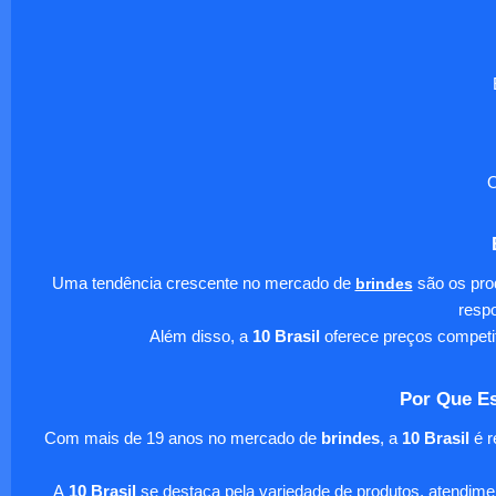
O
Uma tendência crescente no mercado de
brindes
são os pro
respo
Além disso, a
10 Brasil
oferece preços competi
Por Que Es
Com mais de 19 anos no mercado de
brindes
, a
10 Brasil
é r
A
10 Brasil
se destaca pela variedade de produtos, atendim