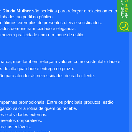
WHATSAPP
A
T
N
D
I
M
E
N
T
O
V
I
A
e
Dia da Mulher
são perfeitas para reforçar o relacionamento
E
nhados ao perfil do público.
o ótimos exemplos de presentes úteis e sofisticados.
inados demonstram cuidado e elegância.
omovem praticidade com um toque de estilo.
 marca, mas também reforçam valores como sustentabilidade e
s de alta qualidade e entrega no prazo.
ão para atender às necessidades de cada cliente.
anhas promocionais. Entre os principais produtos, estão:
egando valor à rotina de quem os recebe.
s e atividades externas.
 eventos corporativos.
s sustentáveis.