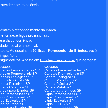
 atender com excelência.
umentam o reconhecimento da marca.
 fortalece laços profissionais.
sa da concorrência.
dade social e ambiental.
mpacto. Ao escolher a
10 Brasil Fornecedor de Brindes
, você
 impecável.
significativos. Aposte em
brindes corporativos
que agregam
anecas
Canetas
necas Personalizadas SP
Canetas Personalizadas SP
necas Promocionais SP
Canetas Promocionais SP
necas Ecológicas SP
Caneta Ecológica SP
neca Reciclada SP
Caneta Reciclada SP
neca Porcelana SP
Caneta Plástica SP
aneca Cerâmica SP
Caneta Metálica SP
neca para Brindes SP
Caneta para Brindes SP
po Personalizado SP
Lápis Personalizado SP
po Promocional SP
Lápis Promocional SP
po Ecológico SP
Lápis Ecológico SP
po de Papel SP
Lápis Full HB SP
pos para Brindes SP
Lápis para Brindes SP