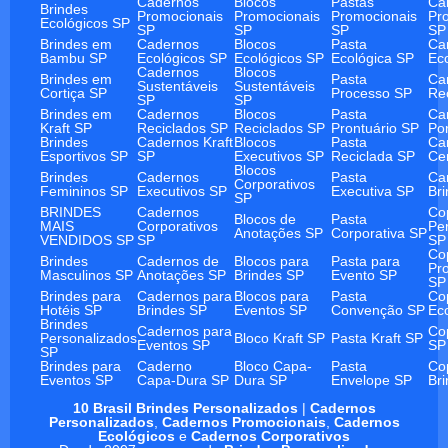
Cadernos
Blocos
Pastas
Ca
Brindes
Promocionais
Promocionais
Promocionais
Pr
Ecológicos SP
SP
SP
SP
SP
Brindes em
Cadernos
Blocos
Pasta
Ca
Bambu SP
Ecológicos SP
Ecológicos SP
Ecológica SP
Ec
Cadernos
Blocos
Brindes em
Pasta
Ca
Sustentáveis
Sustentáveis
Cortiça SP
Processo SP
Re
SP
SP
Brindes em
Cadernos
Blocos
Pasta
Ca
Kraft SP
Reciclados SP
Reciclados SP
Prontuário SP
Po
Brindes
Cadernos Kraft
Blocos
Pasta
Ca
Esportivos SP
SP
Executivos SP
Reciclada SP
Ce
Blocos
Brindes
Cadernos
Pasta
Ca
Corporativos
Femininos SP
Executivos SP
Executiva SP
Br
SP
BRINDES
Cadernos
Co
Blocos de
Pasta
MAIS
Corporativos
Pe
Anotações SP
Corporativa SP
VENDIDOS SP
SP
SP
Co
Brindes
Cadernos de
Blocos para
Pasta para
Pr
Masculinos SP
Anotações SP
Brindes SP
Evento SP
SP
Brindes para
Cadernos para
Blocos para
Pasta
Co
Hotéis SP
Brindes SP
Eventos SP
Convenção SP
Ec
Brindes
Cadernos para
Co
Personalizados
Bloco Kraft SP
Pasta Kraft SP
Eventos SP
SP
SP
Brindes para
Caderno
Bloco Capa-
Pasta
Co
Eventos SP
Capa-Dura SP
Dura SP
Envelope SP
Br
10 Brasil Brindes Personalizados
|
Cadernos
Personalizados
,
Cadernos Promocionais
,
Cadernos
Ecológicos
e
Cadernos Corporativos