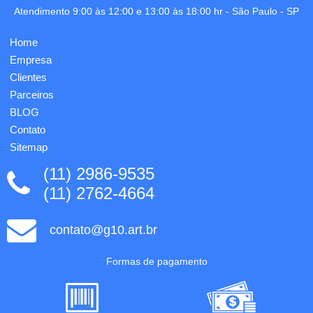
carga
gravação
Atendimento 9:00 às 12:00 e 13:00 às 18:00 hr -
São Paulo
-
SP
esferográfica
incluso
azul
na capa
Home
1.0mm.
do
1
bloco.
Empresa
grava...
Clientes
Parceiros
BLOG
Contato
Sitemap
(11) 2986-9535
(11) 2762-4664
contato@g10.art.br
Formas de pagamento