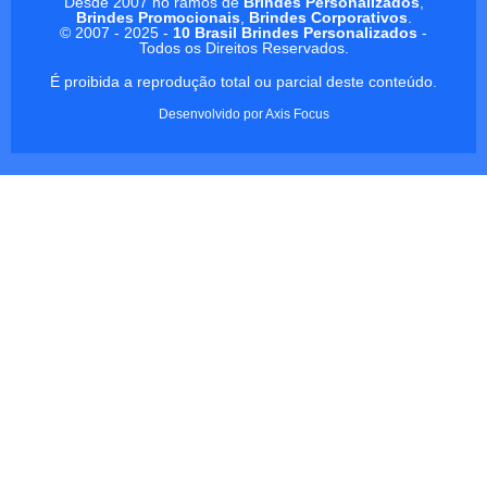
Desde 2007 no ramos de
Brindes Personalizados
,
Brindes Promocionais
,
Brindes Corporativos
.
© 2007 - 2025 -
10 Brasil Brindes Personalizados
-
Todos os Direitos Reservados.
É proibida a reprodução total ou parcial deste conteúdo.
Desenvolvido por
Axis Focus