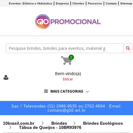
Eventos: Elétrica e Hidráulica
Empresa
Clientes
Parceiros
Contato
Sitemap
0
Bem-vindo(a)
Entrar
MAIS CATEGORIAS
Sac / Televendas (11) 2986-9535 ou 2762-4664
Email:
contato@g10.art.br
10brasil.com.br
Brindes
Brindes Ecológicos
Tábua de Queijos - 10BR93976