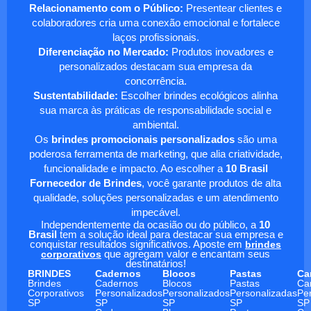
Relacionamento com o Público:
Presentear clientes e
colaboradores cria uma conexão emocional e fortalece
laços profissionais.
Diferenciação no Mercado:
Produtos inovadores e
personalizados destacam sua empresa da
concorrência.
Sustentabilidade:
Escolher brindes ecológicos alinha
sua marca às práticas de responsabilidade social e
ambiental.
Os
brindes promocionais personalizados
são uma
poderosa ferramenta de marketing, que alia criatividade,
funcionalidade e impacto. Ao escolher a
10 Brasil
Fornecedor de Brindes
, você garante produtos de alta
qualidade, soluções personalizadas e um atendimento
impecável.
Independentemente da ocasião ou do público, a
10
Brasil
tem a solução ideal para destacar sua empresa e
conquistar resultados significativos. Aposte em
brindes
corporativos
que agregam valor e encantam seus
destinatários!
BRINDES
Cadernos
Blocos
Pastas
Ca
Brindes
Cadernos
Blocos
Pastas
Ca
Corporativos
Personalizados
Personalizados
Personalizadas
Pe
SP
SP
SP
SP
SP