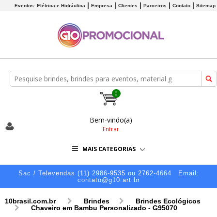
Eventos: Elétrica e Hidráulica
Empresa
Clientes
Parceiros
Contato
Sitemap
0
Bem-vindo(a)
Entrar
MAIS CATEGORIAS
Sac / Televendas (11) 2986-9535 ou 2762-4664
Email:
contato@g10.art.br
10brasil.com.br
Brindes
Brindes Ecológicos
Chaveiro em Bambu Personalizado - G95070