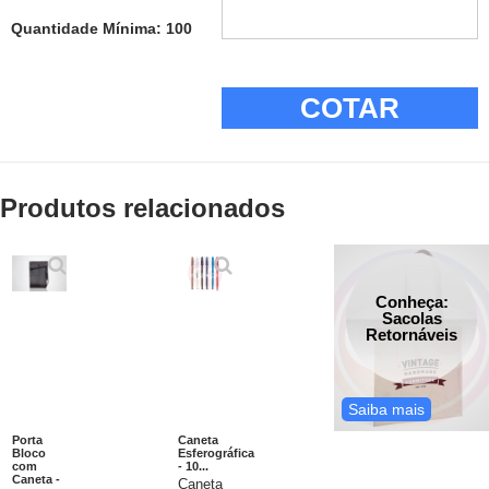
Quantidade Mínima: 100
COTAR
Produtos relacionados
Conheça:
Sacolas
Retornáveis
Saiba mais
Porta
Caneta
Bloco
Esferográfica
com
- 10...
Caneta -
Caneta