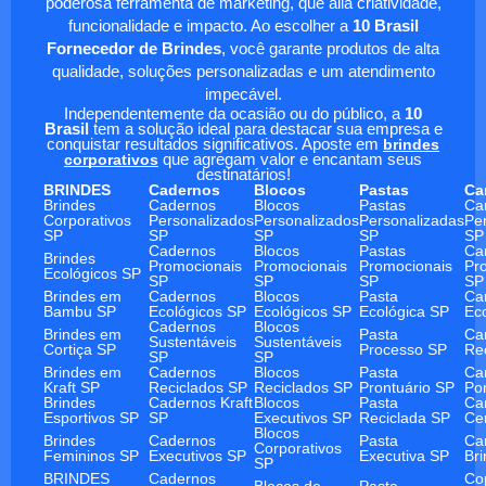
poderosa ferramenta de marketing, que alia criatividade,
funcionalidade e impacto. Ao escolher a
10 Brasil
Fornecedor de Brindes
, você garante produtos de alta
qualidade, soluções personalizadas e um atendimento
impecável.
Independentemente da ocasião ou do público, a
10
Brasil
tem a solução ideal para destacar sua empresa e
conquistar resultados significativos. Aposte em
brindes
corporativos
que agregam valor e encantam seus
destinatários!
BRINDES
Cadernos
Blocos
Pastas
Ca
Brindes
Cadernos
Blocos
Pastas
Ca
Corporativos
Personalizados
Personalizados
Personalizadas
Pe
SP
SP
SP
SP
SP
Cadernos
Blocos
Pastas
Ca
Brindes
Promocionais
Promocionais
Promocionais
Pr
Ecológicos SP
SP
SP
SP
SP
Brindes em
Cadernos
Blocos
Pasta
Ca
Bambu SP
Ecológicos SP
Ecológicos SP
Ecológica SP
Ec
Cadernos
Blocos
Brindes em
Pasta
Ca
Sustentáveis
Sustentáveis
Cortiça SP
Processo SP
Re
SP
SP
Brindes em
Cadernos
Blocos
Pasta
Ca
Kraft SP
Reciclados SP
Reciclados SP
Prontuário SP
Po
Brindes
Cadernos Kraft
Blocos
Pasta
Ca
Esportivos SP
SP
Executivos SP
Reciclada SP
Ce
Blocos
Brindes
Cadernos
Pasta
Ca
Corporativos
Femininos SP
Executivos SP
Executiva SP
Br
SP
BRINDES
Cadernos
Co
Blocos de
Pasta