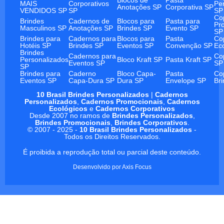
MAIS
Corporativos
Pe
Anotações SP
Corporativa SP
VENDIDOS SP
SP
SP
Co
Brindes
Cadernos de
Blocos para
Pasta para
Pr
Masculinos SP
Anotações SP
Brindes SP
Evento SP
SP
Brindes para
Cadernos para
Blocos para
Pasta
Co
Hotéis SP
Brindes SP
Eventos SP
Convenção SP
Ec
Brindes
Cadernos para
Co
Personalizados
Bloco Kraft SP
Pasta Kraft SP
Eventos SP
SP
SP
Brindes para
Caderno
Bloco Capa-
Pasta
Co
Eventos SP
Capa-Dura SP
Dura SP
Envelope SP
Br
10 Brasil Brindes Personalizados
|
Cadernos
Personalizados
,
Cadernos Promocionais
,
Cadernos
Ecológicos
e
Cadernos Corporativos
Desde 2007 no ramos de
Brindes Personalizados
,
Brindes Promocionais
,
Brindes Corporativos
.
© 2007 - 2025 -
10 Brasil Brindes Personalizados
-
Todos os Direitos Reservados.
É proibida a reprodução total ou parcial deste conteúdo.
Desenvolvido por
Axis Focus