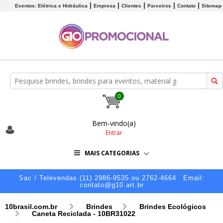
Eventos: Elétrica e Hidráulica
Empresa
Clientes
Parceiros
Contato
Sitemap
0
Bem-vindo(a)
Entrar
MAIS CATEGORIAS
Sac / Televendas (11) 2986-9535 ou 2762-4664
Email:
contato@g10.art.br
10brasil.com.br
Brindes
Brindes Ecológicos
Caneta Reciclada - 10BR31022