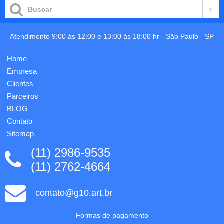
fitas
socador
ajustáveis.
e tabúa.
230 x
1
200 x
gravação
Atendimento 9:00 às 12:00 e 13:00 às 18:00 hr -
São Paulo
-
SP
60 mm.
já
Personalização
incluso
Home
em 1
nas
cor já
peças.
Empresa
incluso.
Clientes
Parceiros
BLOG
Contato
Sitemap
(11) 2986-9535
(11) 2762-4664
contato@g10.art.br
Formas de pagamento