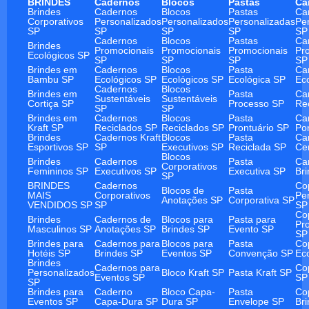
BRINDES
Cadernos
Blocos
Pastas
Ca
Brindes
Cadernos
Blocos
Pastas
Ca
Corporativos
Personalizados
Personalizados
Personalizadas
Pe
SP
SP
SP
SP
SP
Cadernos
Blocos
Pastas
Ca
Brindes
Promocionais
Promocionais
Promocionais
Pr
Ecológicos SP
SP
SP
SP
SP
Brindes em
Cadernos
Blocos
Pasta
Ca
Bambu SP
Ecológicos SP
Ecológicos SP
Ecológica SP
Ec
Cadernos
Blocos
Brindes em
Pasta
Ca
Sustentáveis
Sustentáveis
Cortiça SP
Processo SP
Re
SP
SP
Brindes em
Cadernos
Blocos
Pasta
Ca
Kraft SP
Reciclados SP
Reciclados SP
Prontuário SP
Po
Brindes
Cadernos Kraft
Blocos
Pasta
Ca
Esportivos SP
SP
Executivos SP
Reciclada SP
Ce
Blocos
Brindes
Cadernos
Pasta
Ca
Corporativos
Femininos SP
Executivos SP
Executiva SP
Br
SP
BRINDES
Cadernos
Co
Blocos de
Pasta
MAIS
Corporativos
Pe
Anotações SP
Corporativa SP
VENDIDOS SP
SP
SP
Co
Brindes
Cadernos de
Blocos para
Pasta para
Pr
Masculinos SP
Anotações SP
Brindes SP
Evento SP
SP
Brindes para
Cadernos para
Blocos para
Pasta
Co
Hotéis SP
Brindes SP
Eventos SP
Convenção SP
Ec
Brindes
Cadernos para
Co
Personalizados
Bloco Kraft SP
Pasta Kraft SP
Eventos SP
SP
SP
Brindes para
Caderno
Bloco Capa-
Pasta
Co
Eventos SP
Capa-Dura SP
Dura SP
Envelope SP
Br