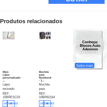
Produtos relacionados
Conheça:
Blocos Auto
Adesivos
Saiba mais
Meio
Mochila
Lápis
para
personalizado
Notebook
...
- 1...
Lápis
Mochila
resinado,
para
Redondo,
notebook.
REF.:
REF.:
10BRESC03
10BR92164
grafite
600D de
HB,
alta
DETALHES
DETALHES
resistente
densidade.
colocar
colocar