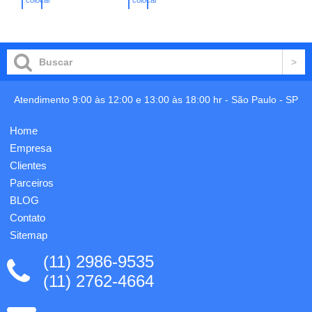
e com
Compartimento
no
no
carrinho
carrinho
escrita
com 2
macia,
divisórias
excelente
almofadadas
apagabilidade,
para
com 8,5
notebook
cm de
até
comprimento,
15.6'' e
Atendimento 9:00 às 12:00 e 13:00 às 18:00 hr -
São Paulo
-
SP
apontado.
tablet
Gravação
9.7''.
Home
em 1
Interior
cor já
forrado
Empresa
inc...
e
Clientes
almof...
Parceiros
BLOG
Contato
Sitemap
(11) 2986-9535
(11) 2762-4664