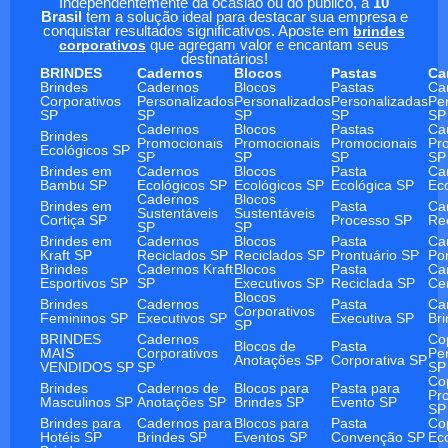
Independentemente da ocasião ou do público, a
10
Brasil
tem a solução ideal para destacar sua empresa e
conquistar resultados significativos. Aposte em
brindes
corporativos
que agregam valor e encantam seus
destinatários!
BRINDES
Cadernos
Blocos
Pastas
Ca
Brindes
Cadernos
Blocos
Pastas
Ca
Corporativos
Personalizados
Personalizados
Personalizadas
Pe
SP
SP
SP
SP
SP
Cadernos
Blocos
Pastas
Ca
Brindes
Promocionais
Promocionais
Promocionais
Pr
Ecológicos SP
SP
SP
SP
SP
Brindes em
Cadernos
Blocos
Pasta
Ca
Bambu SP
Ecológicos SP
Ecológicos SP
Ecológica SP
Ec
Cadernos
Blocos
Brindes em
Pasta
Ca
Sustentáveis
Sustentáveis
Cortiça SP
Processo SP
Re
SP
SP
Brindes em
Cadernos
Blocos
Pasta
Ca
Kraft SP
Reciclados SP
Reciclados SP
Prontuário SP
Po
Brindes
Cadernos Kraft
Blocos
Pasta
Ca
Esportivos SP
SP
Executivos SP
Reciclada SP
Ce
Blocos
Brindes
Cadernos
Pasta
Ca
Corporativos
Femininos SP
Executivos SP
Executiva SP
Br
SP
BRINDES
Cadernos
Co
Blocos de
Pasta
MAIS
Corporativos
Pe
Anotações SP
Corporativa SP
VENDIDOS SP
SP
SP
Co
Brindes
Cadernos de
Blocos para
Pasta para
Pr
Masculinos SP
Anotações SP
Brindes SP
Evento SP
SP
Brindes para
Cadernos para
Blocos para
Pasta
Co
Hotéis SP
Brindes SP
Eventos SP
Convenção SP
Ec