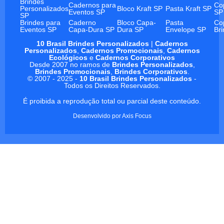
Brindes
Cadernos para
Co
Personalizados
Bloco Kraft SP
Pasta Kraft SP
Eventos SP
SP
SP
Brindes para
Caderno
Bloco Capa-
Pasta
Co
Eventos SP
Capa-Dura SP
Dura SP
Envelope SP
Br
10 Brasil Brindes Personalizados
|
Cadernos
Personalizados
,
Cadernos Promocionais
,
Cadernos
Ecológicos
e
Cadernos Corporativos
Desde 2007 no ramos de
Brindes Personalizados
,
Brindes Promocionais
,
Brindes Corporativos
.
© 2007 - 2025 -
10 Brasil Brindes Personalizados
-
Todos os Direitos Reservados.
É proibida a reprodução total ou parcial deste conteúdo.
Desenvolvido por
Axis Focus