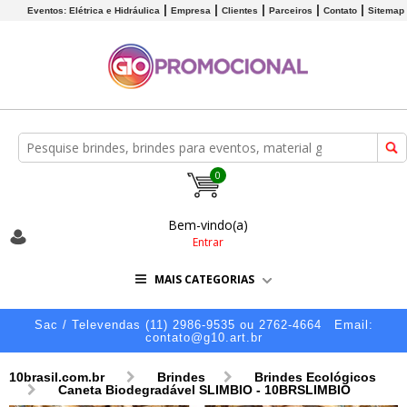
Eventos: Elétrica e Hidráulica
Empresa
Clientes
Parceiros
Contato
Sitemap
0
Bem-vindo(a)
Entrar
MAIS CATEGORIAS
Sac / Televendas (11) 2986-9535 ou 2762-4664
Email:
contato@g10.art.br
10brasil.com.br
Brindes
Brindes Ecológicos
Caneta Biodegradável SLIMBIO - 10BRSLIMBIO