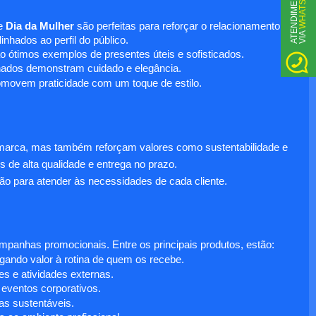
WHATSAPP
A
T
N
D
I
M
E
N
T
O
V
I
A
e
Dia da Mulher
são perfeitas para reforçar o relacionamento
E
nhados ao perfil do público.
o ótimos exemplos de presentes úteis e sofisticados.
inados demonstram cuidado e elegância.
omovem praticidade com um toque de estilo.
 marca, mas também reforçam valores como sustentabilidade e
s de alta qualidade e entrega no prazo.
ão para atender às necessidades de cada cliente.
anhas promocionais. Entre os principais produtos, estão:
egando valor à rotina de quem os recebe.
s e atividades externas.
 eventos corporativos.
s sustentáveis.