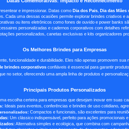
Datas Comemorativas: Impacto e Reconhecimento
presentear e impressionar. Datas como
Dia dos Pais
,
Dia das Mães
s. Cada uma dessas ocasiões permite explorar brindes criativos e ali
rativas ou itens eletrônicos como fones de ouvido e power banks sã
essaires personalizadas e cadernos corporativos com detalhes ref
tações personalizados, canetas exclusivas e kits organizadores pr
Os Melhores Brindes para Empresas
te, funcionalidade e durabilidade. Eles não apenas promovem sua
e brindes corporativos
confiáveis é essencial para garantir produto
e no setor, oferecendo uma ampla linha de produtos e personalizaç
Principais Produtos Personalizados
ma escolha certeira para empresas que desejam inovar em suas camp
s
:
Ideais para eventos, conferências e brindes de uso cotidiano, agr
ersonalizados
:
Compactos e funcionais, são excelentes para reuniõe
das:
Um clássico indispensável, perfeito para ações promocionais e
izados:
Alternativa simples e ecológica, que combina com campanha