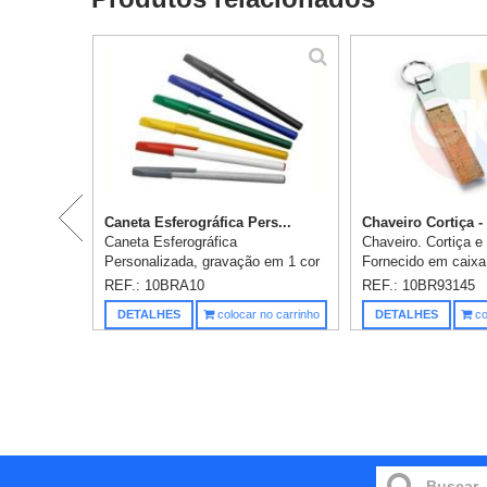
Caneta Esferográfica Pers...
Chaveiro Cortiça -
Caneta Esferográfica
Chaveiro. Cortiça e
Personalizada, gravação em 1 cor
Fornecido em caixa 
já incluso
mm | Caixa: 54 x 1
REF.: 10BRA10
REF.: 10BR93145
gravação já incluso
DETALHES
colocar no carrinho
DETALHES
co