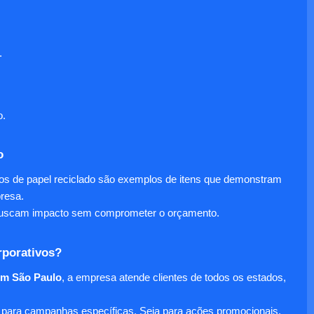
.
o.
o
nos de papel reciclado são exemplos de itens que demonstram
presa.
e buscam impacto sem comprometer o orçamento.
rporativos?
em São Paulo
, a empresa atende clientes de todos os estados,
para campanhas específicas. Seja para ações promocionais,