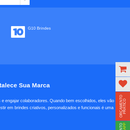
G10 Brindes
rtalece Sua Marca
O
R
Ç
A
M
E
N
T
O
P
R
Á
T
I
C
es e engajar colaboradores. Quando bem escolhidos, eles vão
O
tir em brindes criativos, personalizados e funcionais é uma