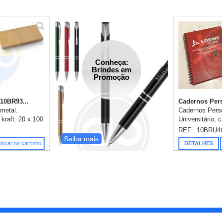
Conheça:
Brindes em
Promoção
 10BR93...
Cadernos Pers
 metal.
Cadernos Pers
kraft. 20 x 100
Universitário, 
25 x 16 mm. 1
em papel couc
REF.: 10BRU4
.
4 cores, acaba
Saiba mais
locar no carrinho
DETALHES
capa: laminaçã