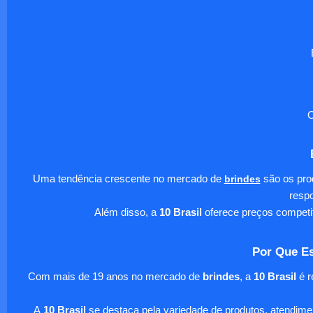
O
Uma tendência crescente no mercado de
brindes
são os pro
respo
Além disso, a
10 Brasil
oferece preços competi
Por Que Es
Com mais de 19 anos no mercado de
brindes
, a
10 Brasil
é r
A
10 Brasil
se destaca pela variedade de produtos, atendim