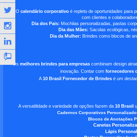
O
calendário corporativo
é repleto de oportunidades para 
com clientes e colaboradore
Dia dos Pais:
Mochilas personalizadas, pastas corpo
Dia das Mães:
Sacolas ecológicas, néc
Dia da Mulher:
Brindes como blocos de ano
Os
melhores brindes para empresas
combinam design atraen
inovação. Contar com
fornecedores d
A
10 Brasil Fornecedor de Brindes
é um destaqu
A versatilidade e variedade de opções fazem da
10 Brasil
u
Cadernos Corporativos Personalizado
Blocos de Anotações P
Canetas Personaliza
Lápis Personal