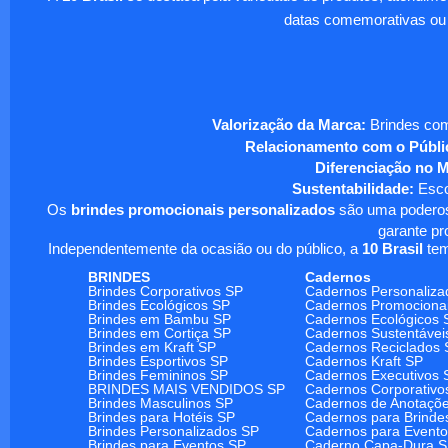
datas comemorativas ou
Valorização da Marca:
Brindes com
Relacionamento com o Públi
Diferenciação no 
Sustentabilidade:
Escol
Os
brindes promocionais personalizados
são uma poderosa
garante pr
Independentemente da ocasião ou do público, a
10 Brasil
tem
BRINDES
Cadernos
Brindes Corporativos SP
Cadernos Personaliza
Brindes Ecológicos SP
Cadernos Promociona
Brindes em Bambu SP
Cadernos Ecológicos 
Brindes em Cortiça SP
Cadernos Sustentávei
Brindes em Kraft SP
Cadernos Reciclados 
Brindes Esportivos SP
Cadernos Kraft SP
Brindes Femininos SP
Cadernos Executivos 
BRINDES MAIS VENDIDOS SP
Cadernos Corporativo
Brindes Masculinos SP
Cadernos de Anotaçõ
Brindes para Hotéis SP
Cadernos para Brinde
Brindes Personalizados SP
Cadernos para Event
Brindes para Eventos SP
Caderno Capa-Dura 