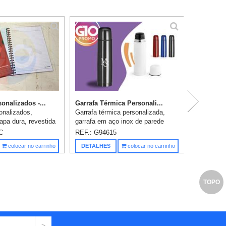
Hi
onalizados -...
Garrafa Térmica Personali...
onalizados,
Garrafa térmica personalizada,
capa dura, revestida
garrafa em aço inox de parede
hê 150gr, impressão
dupla térmica, isolada a vácuo.
C
REF.: G94615
mento capa/contra-
Tampa interior com sistema de
Saiba m
colocar no carrinho
DETALHES
colocar no carrinho
o e empastament...
botão abre e fecha dando maior i...
TOPO