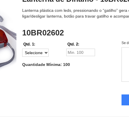
Lanterna plástica com leds, pressionando o “gatilho” gera
ligar/desligar lanterna, botão para travar gatilho e acomp
10BR02602
Se d
Qtd. 1:
Qtd. 2:
Quantidade Mínima: 100