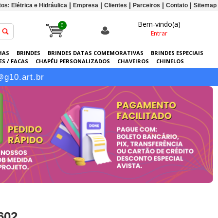
os: Elétrica e Hidráulica
Empresa
Clientes
Parceiros
Contato
Sitemap
Bem-vindo(a)
0
Entrar
HAS
BRINDES
BRINDES DATAS COMEMORATIVAS
BRINDES ESPECIAIS
S / FACAS
CHAPÉU PERSONALIZADOS
CHAVEIROS
CHINELOS
ERSONALIZADAS
GRÁFICA
GUARDA-CHUVAS
KITS
LANÇAMENTOS
@g10.art.br
602