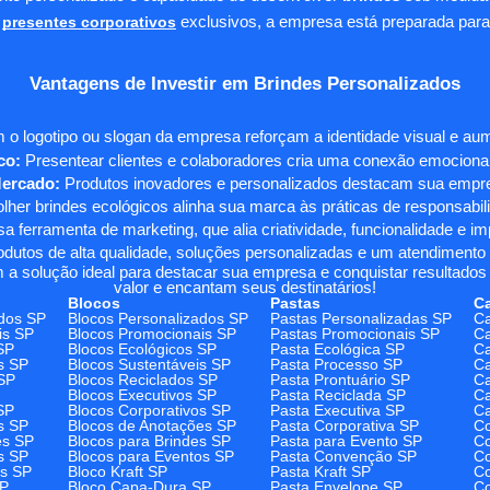
presentes corporativos
exclusivos, a empresa está preparada para
Vantagens de Investir em Brindes Personalizados
 o logotipo ou slogan da empresa reforçam a identidade visual e a
co:
Presentear clientes e colaboradores cria uma conexão emocional e
Mercado:
Produtos inovadores e personalizados destacam sua empre
her brindes ecológicos alinha sua marca às práticas de responsabili
 ferramenta de marketing, que alia criatividade, funcionalidade e i
odutos de alta qualidade, soluções personalizadas e um atendimento
 a solução ideal para destacar sua empresa e conquistar resultados 
valor e encantam seus destinatários!
Blocos
Pastas
C
dos SP
Blocos Personalizados SP
Pastas Personalizadas SP
Ca
is SP
Blocos Promocionais SP
Pastas Promocionais SP
Ca
SP
Blocos Ecológicos SP
Pasta Ecológica SP
Ca
s SP
Blocos Sustentáveis SP
Pasta Processo SP
Ca
SP
Blocos Reciclados SP
Pasta Prontuário SP
Ca
Blocos Executivos SP
Pasta Reciclada SP
C
SP
Blocos Corporativos SP
Pasta Executiva SP
Ca
s SP
Blocos de Anotações SP
Pasta Corporativa SP
Co
es SP
Blocos para Brindes SP
Pasta para Evento SP
Co
s SP
Blocos para Eventos SP
Pasta Convenção SP
Co
os SP
Bloco Kraft SP
Pasta Kraft SP
Co
SP
Bloco Capa-Dura SP
Pasta Envelope SP
Co