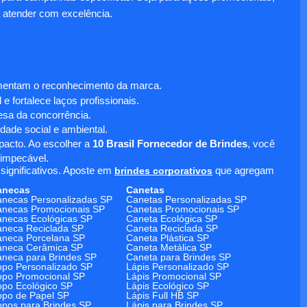
 atender com excelência.
umentam o reconhecimento da marca.
 fortalece laços profissionais.
sa da concorrência.
dade social e ambiental.
mpacto. Ao escolher a
10 Brasil Fornecedor de Brindes
, você
 impecável.
significativos. Aposte em
brindes corporativos
que agregam
anecas
Canetas
necas Personalizadas SP
Canetas Personalizadas SP
necas Promocionais SP
Canetas Promocionais SP
necas Ecológicas SP
Caneta Ecológica SP
neca Reciclada SP
Caneta Reciclada SP
neca Porcelana SP
Caneta Plástica SP
aneca Cerâmica SP
Caneta Metálica SP
neca para Brindes SP
Caneta para Brindes SP
po Personalizado SP
Lápis Personalizado SP
po Promocional SP
Lápis Promocional SP
po Ecológico SP
Lápis Ecológico SP
po de Papel SP
Lápis Full HB SP
pos para Brindes SP
Lápis para Brindes SP