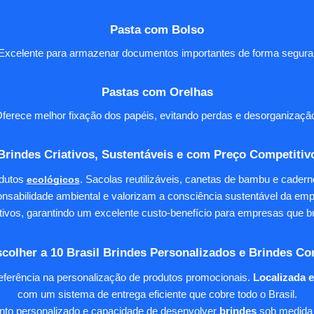
Pasta com Bolso
Excelente para armazenar documentos importantes de forma segura
Pastas com Orelhas
ferece melhor fixação dos papéis, evitando perdas e desorganizaçã
Brindes Criativos, Sustentáveis e com Preço Competitiv
dutos
ecológicos
. Sacolas reutilizáveis, canetas de bambu e cader
nsabilidade ambiental e valorizam a consciência sustentável da em
tivos, garantindo um excelente custo-benefício para empresas qu
colher a 10 Brasil Brindes Personalizados e Brindes Co
eferência na personalização de produtos promocionais.
Localizada 
com um sistema de entrega eficiente que cobre todo o Brasil.
ento personalizado e capacidade de desenvolver
brindes
sob medida 