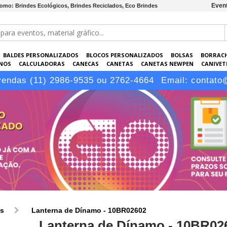
Event
como: Brindes Ecológicos, Brindes Reciclados, Eco Brindes
BALDES PERSONALIZADOS
BLOCOS PERSONALIZADOS
BOLSAS
BORRAC
NOS
CALCULADORAS
CANECAS
CANETAS
CANETAS NEWPEN
CANIVETE
POS
ELETRÔNICOS
EMBALAGENS
ESCRITÓRIO
EVENTOS
GARRAFAS P
vendas (11) 2986-9535 ou 2762-4664
Email:
contato
LÁPIS
os
Lanterna de Dínamo - 10BR02602
Lanterna de Dínamo - 10BR02