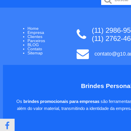
Home
(11) 2986-9
Empresa
Clientes
(11) 2762-4
Parceiros
BLOG
Contato
Sitemap
contato@g10.ar
Brindes Personal
Os
brindes promocionais para empresas
são ferramentas 
além do valor material, transmitindo a identidade da empre