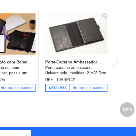
C
ão com Bolso...
Porta-Caderno Ambassador ...
ão de couro
Porta-caderno ambassador,
zíper, possui um
Universitário, medidas: 21x28,5cm
 grande para
Conjunto composto por Pasta
895
REF.: 10BRPC01
entos,
revestida em couro sintético,
Saiba m
colocar no carrinho
DETALHES
colocar no carrinho
interno com zíper,
contendo bolso interno, porta-
eque...
cartões...
TOPO