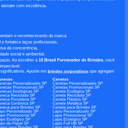
 atender com excelência.
umentam o reconhecimento da marca.
 fortalece laços profissionais.
sa da concorrência.
dade social e ambiental.
mpacto. Ao escolher a
10 Brasil Fornecedor de Brindes
, você
 impecável.
significativos. Aposte em
brindes corporativos
que agregam
anecas
Canetas
necas Personalizadas SP
Canetas Personalizadas SP
necas Promocionais SP
Canetas Promocionais SP
necas Ecológicas SP
Caneta Ecológica SP
neca Reciclada SP
Caneta Reciclada SP
neca Porcelana SP
Caneta Plástica SP
aneca Cerâmica SP
Caneta Metálica SP
neca para Brindes SP
Caneta para Brindes SP
po Personalizado SP
Lápis Personalizado SP
po Promocional SP
Lápis Promocional SP
po Ecológico SP
Lápis Ecológico SP
po de Papel SP
Lápis Full HB SP
pos para Brindes SP
Lápis para Brindes SP