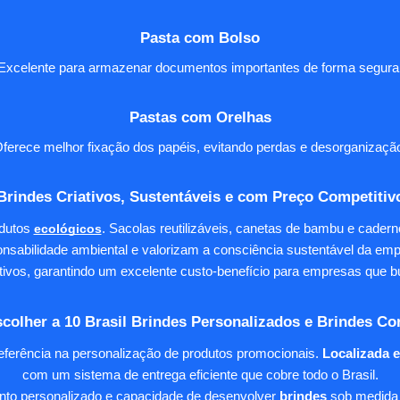
Pasta com Bolso
Excelente para armazenar documentos importantes de forma segura
Pastas com Orelhas
ferece melhor fixação dos papéis, evitando perdas e desorganizaçã
Brindes Criativos, Sustentáveis e com Preço Competitiv
dutos
ecológicos
. Sacolas reutilizáveis, canetas de bambu e cader
nsabilidade ambiental e valorizam a consciência sustentável da em
tivos, garantindo um excelente custo-benefício para empresas qu
colher a 10 Brasil Brindes Personalizados e Brindes Co
eferência na personalização de produtos promocionais.
Localizada 
com um sistema de entrega eficiente que cobre todo o Brasil.
ento personalizado e capacidade de desenvolver
brindes
sob medida 