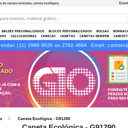
Event
a de caneta reciclada, caneta ecológica
BALDES PERSONALIZADOS
BLOCOS PERSONALIZADOS
BOLSAS
BORRAC
NOS
CALCULADORAS
CANECAS
CANETAS
CANETAS NEWPEN
CANIVETE
POS
ELETRÔNICOS
EMBALAGENS
ESCRITÓRIO
EVENTOS
GARRAFAS P
vendas (11) 2986-9535 ou 2762-4664
Email:
contato
LÁPIS
os
Caneta Ecológica - G91290
Caneta Ecológica - G91290