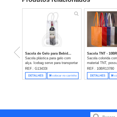
Sacola de Gelo para Bebid...
Sacola TNT - 10B
Sacola plástica para gelo com
Sacola colorida co
alça. Icebag serve para transportar
material TNT, poss
garrafas exemplo: vinho,
ecológico/recicláve
REF.: G13433I
REF.: 10BR13780
champagne, vodka... Basta
alça. Medidas: 41,
DETALHES
colocar no carrinho
DETALHES
co
colocar gelo e transportar seu
Personalização em s
cooler ...