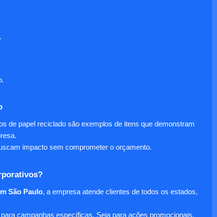
.
o.
o
nos de papel reciclado são exemplos de itens que demonstram
presa.
e buscam impacto sem comprometer o orçamento.
rporativos?
em São Paulo
, a empresa atende clientes de todos os estados,
para campanhas específicas. Seja para ações promocionais,