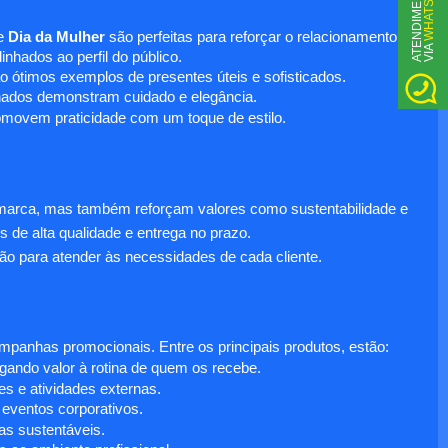
WHATSAPP
A
T
N
D
I
M
E
N
T
O
V
I
A
e
Dia da Mulher
são perfeitas para reforçar o relacionamento
E
nhados ao perfil do público.
o ótimos exemplos de presentes úteis e sofisticados.
inados demonstram cuidado e elegância.
omovem praticidade com um toque de estilo.
 marca, mas também reforçam valores como sustentabilidade e
s de alta qualidade e entrega no prazo.
ão para atender às necessidades de cada cliente.
anhas promocionais. Entre os principais produtos, estão:
egando valor à rotina de quem os recebe.
s e atividades externas.
 eventos corporativos.
s sustentáveis.