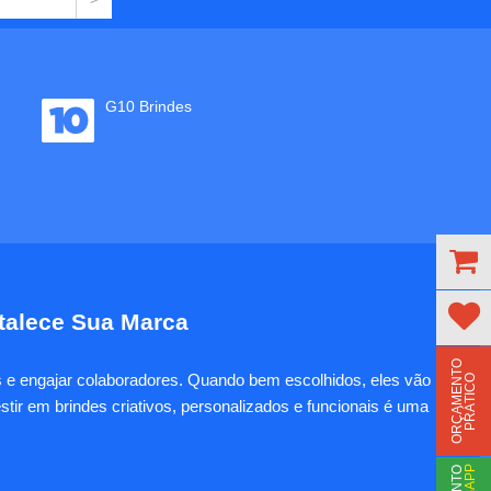
G10 Brindes
rtalece Sua Marca
O
R
Ç
A
M
E
N
T
O
P
R
Á
T
I
C
es e engajar colaboradores. Quando bem escolhidos, eles vão
O
tir em brindes criativos, personalizados e funcionais é uma