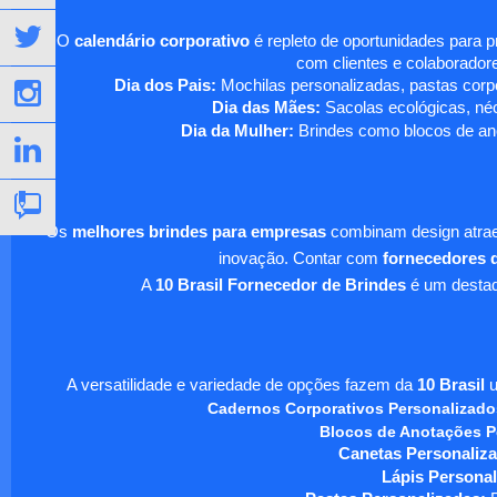
O
calendário corporativo
é repleto de oportunidades para 
com clientes e colaboradore
Dia dos Pais:
Mochilas personalizadas, pastas corpo
Dia das Mães:
Sacolas ecológicas, néc
Dia da Mulher:
Brindes como blocos de ano
Os
melhores brindes para empresas
combinam design atraen
inovação. Contar com
fornecedores d
A
10 Brasil Fornecedor de Brindes
é um destaqu
A versatilidade e variedade de opções fazem da
10 Brasil
u
Cadernos Corporativos Personalizado
Blocos de Anotações P
Canetas Personaliza
Lápis Personal