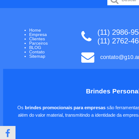
Home
(11) 2986-9
Empresa
Clientes
(11) 2762-4
Parceiros
BLOG
Contato
Sitemap
contato@g10.ar
Brindes Personal
Os
brindes promocionais para empresas
são ferramentas 
além do valor material, transmitindo a identidade da empre