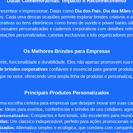
Datas Comemorativas: Impacto e Reconhecimento
presentear e impressionar. Datas como
Dia dos Pais
,
Dia das Mães
s. Cada uma dessas ocasiões permite explorar brindes criativos e ali
rativas ou itens eletrônicos como fones de ouvido e power banks sã
essaires personalizadas e cadernos corporativos com detalhes ref
tações personalizados, canetas exclusivas e kits organizadores pr
Os Melhores Brindes para Empresas
te, funcionalidade e durabilidade. Eles não apenas promovem sua
e brindes corporativos
confiáveis é essencial para garantir produto
e no setor, oferecendo uma ampla linha de produtos e personalizaç
Principais Produtos Personalizados
ma escolha certeira para empresas que desejam inovar em suas camp
s
:
Ideais para eventos, conferências e brindes de uso cotidiano, agr
ersonalizados
:
Compactos e funcionais, são excelentes para reuniõe
das:
Um clássico indispensável, perfeito para ações promocionais e
izados:
Alternativa simples e ecológica, que combina com campanha