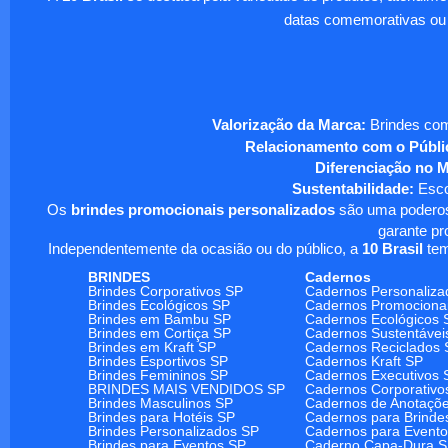
datas comemorativas ou
Valorização da Marca:
Brindes com
Relacionamento com o Públi
Diferenciação no 
Sustentabilidade:
Escol
Os
brindes promocionais personalizados
são uma poderosa
garante pr
Independentemente da ocasião ou do público, a
10 Brasil
tem
BRINDES
Cadernos
Brindes Corporativos SP
Cadernos Personaliza
Brindes Ecológicos SP
Cadernos Promociona
Brindes em Bambu SP
Cadernos Ecológicos 
Brindes em Cortiça SP
Cadernos Sustentávei
Brindes em Kraft SP
Cadernos Reciclados 
Brindes Esportivos SP
Cadernos Kraft SP
Brindes Femininos SP
Cadernos Executivos 
BRINDES MAIS VENDIDOS SP
Cadernos Corporativo
Brindes Masculinos SP
Cadernos de Anotaçõ
Brindes para Hotéis SP
Cadernos para Brinde
Brindes Personalizados SP
Cadernos para Event
Brindes para Eventos SP
Caderno Capa-Dura 