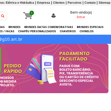
os: Elétrica e Hidráulica
Empresa
Clientes
Parceiros
Contato
Sitemap
Bem-vindo(a)
0
Entrar
HAS
BRINDES
BRINDES DATAS COMEMORATIVAS
BRINDES ESPECIAIS
S / FACAS
CHAPÉU PERSONALIZADOS
CHAVEIROS
CHINELOS
ERSONALIZADAS
GRÁFICA
GUARDA-CHUVAS
KITS
LANÇAMENTOS
@g10.art.br