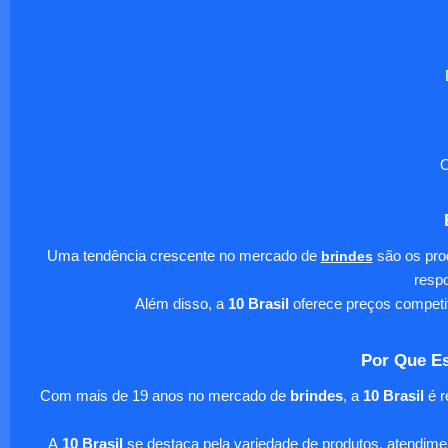
O
Uma tendência crescente no mercado de
brindes
são os pro
respo
Além disso, a
10 Brasil
oferece preços competi
Por Que Es
Com mais de 19 anos no mercado de
brindes
, a
10 Brasil
é r
A
10 Brasil
se destaca pela variedade de produtos, atendim