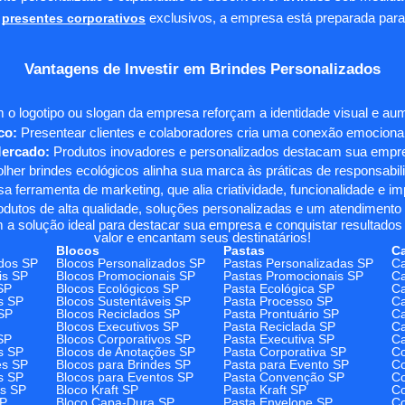
presentes corporativos
exclusivos, a empresa está preparada para
Vantagens de Investir em Brindes Personalizados
 o logotipo ou slogan da empresa reforçam a identidade visual e a
co:
Presentear clientes e colaboradores cria uma conexão emocional e
Mercado:
Produtos inovadores e personalizados destacam sua empre
her brindes ecológicos alinha sua marca às práticas de responsabili
 ferramenta de marketing, que alia criatividade, funcionalidade e i
odutos de alta qualidade, soluções personalizadas e um atendimento
 a solução ideal para destacar sua empresa e conquistar resultados 
valor e encantam seus destinatários!
Blocos
Pastas
C
dos SP
Blocos Personalizados SP
Pastas Personalizadas SP
Ca
is SP
Blocos Promocionais SP
Pastas Promocionais SP
Ca
SP
Blocos Ecológicos SP
Pasta Ecológica SP
Ca
s SP
Blocos Sustentáveis SP
Pasta Processo SP
Ca
SP
Blocos Reciclados SP
Pasta Prontuário SP
Ca
Blocos Executivos SP
Pasta Reciclada SP
C
SP
Blocos Corporativos SP
Pasta Executiva SP
Ca
s SP
Blocos de Anotações SP
Pasta Corporativa SP
Co
es SP
Blocos para Brindes SP
Pasta para Evento SP
Co
s SP
Blocos para Eventos SP
Pasta Convenção SP
Co
os SP
Bloco Kraft SP
Pasta Kraft SP
Co
SP
Bloco Capa-Dura SP
Pasta Envelope SP
Co