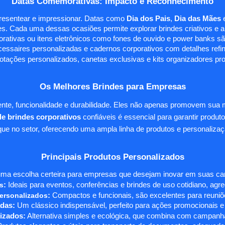
Datas Comemorativas: Impacto e Reconhecimento
presentear e impressionar. Datas como
Dia dos Pais
,
Dia das Mães
s. Cada uma dessas ocasiões permite explorar brindes criativos e ali
rativas ou itens eletrônicos como fones de ouvido e power banks sã
essaires personalizadas e cadernos corporativos com detalhes ref
tações personalizados, canetas exclusivas e kits organizadores pr
Os Melhores Brindes para Empresas
te, funcionalidade e durabilidade. Eles não apenas promovem sua
e brindes corporativos
confiáveis é essencial para garantir produto
e no setor, oferecendo uma ampla linha de produtos e personalizaç
Principais Produtos Personalizados
ma escolha certeira para empresas que desejam inovar em suas camp
s
:
Ideais para eventos, conferências e brindes de uso cotidiano, agr
ersonalizados
:
Compactos e funcionais, são excelentes para reuniõe
das:
Um clássico indispensável, perfeito para ações promocionais e
izados:
Alternativa simples e ecológica, que combina com campanha