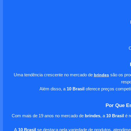
O
Uma tendência crescente no mercado de
brindes
são os pro
respo
Além disso, a
10 Brasil
oferece preços competi
Por Que Es
Com mais de 19 anos no mercado de
brindes
, a
10 Brasil
é r
A
10 Brasil
se destaca pela variedade de produtos, atendim