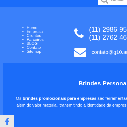
Home
(11) 2986-9
Empresa
Clientes
(11) 2762-4
Parceiros
BLOG
Contato
Sitemap
contato@g10.ar
Brindes Personal
Os
brindes promocionais para empresas
são ferramentas 
além do valor material, transmitindo a identidade da empre