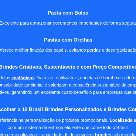
Pasta com Bolso
Excelente para armazenar documentos importantes de forma segura
Pastas com Orelhas
ferece melhor fixação dos papéis, evitando perdas e desorganizaçã
Brindes Criativos, Sustentáveis e com Preço Competitiv
dutos
ecológicos
. Sacolas reutilizáveis, canetas de bambu e cader
nsabilidade ambiental e valorizam a consciência sustentável da em
tivos, garantindo um excelente custo-benefício para empresas qu
colher a 10 Brasil Brindes Personalizados e Brindes Co
eferência na personalização de produtos promocionais.
Localizada 
com um sistema de entrega eficiente que cobre todo o Brasil.
ento personalizado e capacidade de desenvolver
brindes
sob medida 