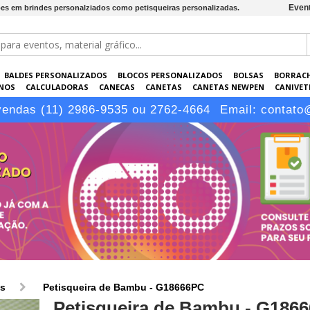
Event
ões em brindes personalziados como petisqueiras personalizadas.
BALDES PERSONALIZADOS
BLOCOS PERSONALIZADOS
BOLSAS
BORRAC
NOS
CALCULADORAS
CANECAS
CANETAS
CANETAS NEWPEN
CANIVETE
POS
ELETRÔNICOS
EMBALAGENS
ESCRITÓRIO
EVENTOS
GARRAFAS P
vendas (11) 2986-9535 ou 2762-4664
Email:
contato
LÁPIS
os
Petisqueira de Bambu - G18666PC
Petisqueira de Bambu - G186