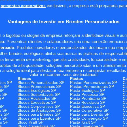
presentes corporativos
exclusivos, a empresa está preparada para
Vantagens de Investir em Brindes Personalizados
 o logotipo ou slogan da empresa reforçam a identidade visual e a
co:
Presentear clientes e colaboradores cria uma conexão emocional e
Mercado:
Produtos inovadores e personalizados destacam sua empre
her brindes ecológicos alinha sua marca às práticas de responsabili
 ferramenta de marketing, que alia criatividade, funcionalidade e i
odutos de alta qualidade, soluções personalizadas e um atendimento
 a solução ideal para destacar sua empresa e conquistar resultados 
valor e encantam seus destinatários!
Blocos
Pastas
C
dos SP
Blocos Personalizados SP
Pastas Personalizadas SP
Ca
is SP
Blocos Promocionais SP
Pastas Promocionais SP
Ca
SP
Blocos Ecológicos SP
Pasta Ecológica SP
Ca
s SP
Blocos Sustentáveis SP
Pasta Processo SP
Ca
SP
Blocos Reciclados SP
Pasta Prontuário SP
Ca
Blocos Executivos SP
Pasta Reciclada SP
C
SP
Blocos Corporativos SP
Pasta Executiva SP
Ca
s SP
Blocos de Anotações SP
Pasta Corporativa SP
Co
es SP
Blocos para Brindes SP
Pasta para Evento SP
Co
s SP
Blocos para Eventos SP
Pasta Convenção SP
Co
os SP
Bloco Kraft SP
Pasta Kraft SP
Co
SP
Bloco Capa-Dura SP
Pasta Envelope SP
Co