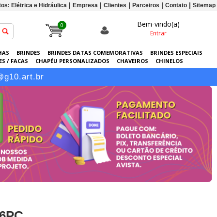
os: Elétrica e Hidráulica
Empresa
Clientes
Parceiros
Contato
Sitemap
Bem-vindo(a)
0
Entrar
HAS
BRINDES
BRINDES DATAS COMEMORATIVAS
BRINDES ESPECIAIS
S / FACAS
CHAPÉU PERSONALIZADOS
CHAVEIROS
CHINELOS
ERSONALIZADAS
GRÁFICA
GUARDA-CHUVAS
KITS
LANÇAMENTOS
@g10.art.br
66PC