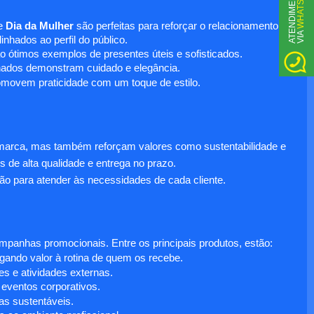
WHATSAPP
A
T
N
D
I
M
E
N
T
O
V
I
A
e
Dia da Mulher
são perfeitas para reforçar o relacionamento
E
nhados ao perfil do público.
o ótimos exemplos de presentes úteis e sofisticados.
inados demonstram cuidado e elegância.
omovem praticidade com um toque de estilo.
 marca, mas também reforçam valores como sustentabilidade e
s de alta qualidade e entrega no prazo.
ão para atender às necessidades de cada cliente.
anhas promocionais. Entre os principais produtos, estão:
egando valor à rotina de quem os recebe.
s e atividades externas.
 eventos corporativos.
s sustentáveis.