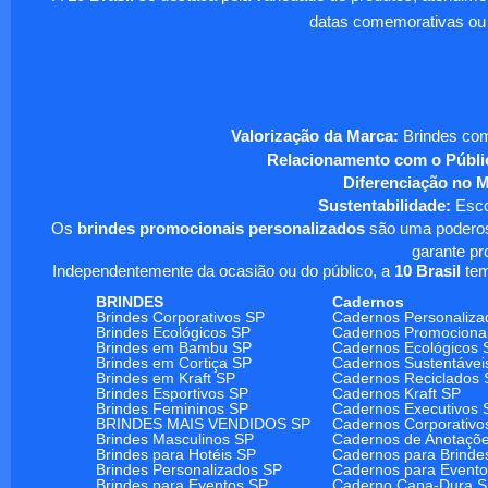
datas comemorativas ou
Valorização da Marca:
Brindes com
Relacionamento com o Públi
Diferenciação no 
Sustentabilidade:
Escol
Os
brindes promocionais personalizados
são uma poderosa
garante pr
Independentemente da ocasião ou do público, a
10 Brasil
tem
BRINDES
Cadernos
Brindes Corporativos SP
Cadernos Personaliza
Brindes Ecológicos SP
Cadernos Promociona
Brindes em Bambu SP
Cadernos Ecológicos 
Brindes em Cortiça SP
Cadernos Sustentávei
Brindes em Kraft SP
Cadernos Reciclados 
Brindes Esportivos SP
Cadernos Kraft SP
Brindes Femininos SP
Cadernos Executivos 
BRINDES MAIS VENDIDOS SP
Cadernos Corporativo
Brindes Masculinos SP
Cadernos de Anotaçõ
Brindes para Hotéis SP
Cadernos para Brinde
Brindes Personalizados SP
Cadernos para Event
Brindes para Eventos SP
Caderno Capa-Dura 