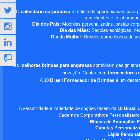
O
calendário corporativo
é repleto de oportunidades para 
com clientes e colaboradore
Dia dos Pais:
Mochilas personalizadas, pastas corpo
Dia das Mães:
Sacolas ecológicas, néc
Dia da Mulher:
Brindes como blocos de ano
Os
melhores brindes para empresas
combinam design atraen
inovação. Contar com
fornecedores d
A
10 Brasil Fornecedor de Brindes
é um destaqu
A versatilidade e variedade de opções fazem da
10 Brasil
u
Cadernos Corporativos Personalizado
Blocos de Anotações P
Canetas Personaliza
Lápis Personal