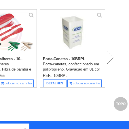
lheres - 10...
Porta-Canetas - 10BRPL
lheres
Porta-canetas, confeccionado em
. Fibra de bambu e
polipropileno. Gravação em 01 cor
garfo, faca e colher.
(4 lados iguais) já inclusa.
055
REF.: 10BRPL
 Food grade. 205 x
Saiba m
colocar no carrinho
DETALHES
colocar no carrinho
avaçãoem 1 cor ...
TOPO