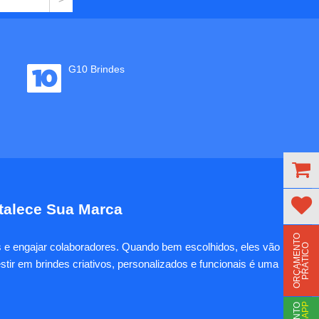
G10 Brindes
rtalece Sua Marca
O
R
Ç
A
M
E
N
T
O
P
R
Á
T
I
C
es e engajar colaboradores. Quando bem escolhidos, eles vão
O
tir em brindes criativos, personalizados e funcionais é uma