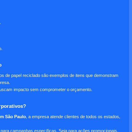
.
o.
o
nos de papel reciclado são exemplos de itens que demonstram
presa.
e buscam impacto sem comprometer o orçamento.
rporativos?
em São Paulo
, a empresa atende clientes de todos os estados,
para campanhas específicas. Seja para ações promocionais,