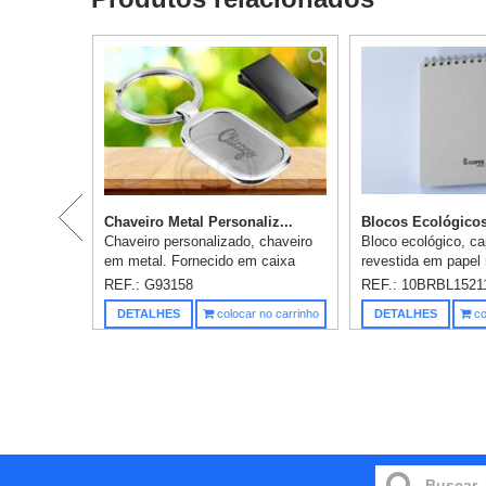
Chaveiro Metal Personaliz...
Blocos Ecológicos
Chaveiro personalizado, chaveiro
Bloco ecológico, c
em metal. Fornecido em caixa
revestida em papel 
presente. 30 x 54 x 4 mm. 1
impressão 1 cor, m
REF.: G93158
REF.: 10BRBL1521
personalização já incluso.
folhas em papel rec
DETALHES
colocar no carrinho
DETALHES
co
impressão 1x0 cor, 