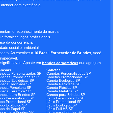
 atender com excelência.
umentam o reconhecimento da marca.
 fortalece laços profissionais.
sa da concorrência.
dade social e ambiental.
mpacto. Ao escolher a
10 Brasil Fornecedor de Brindes
, você
 impecável.
significativos. Aposte em
brindes corporativos
que agregam
anecas
Canetas
necas Personalizadas SP
Canetas Personalizadas SP
necas Promocionais SP
Canetas Promocionais SP
necas Ecológicas SP
Caneta Ecológica SP
neca Reciclada SP
Caneta Reciclada SP
neca Porcelana SP
Caneta Plástica SP
aneca Cerâmica SP
Caneta Metálica SP
neca para Brindes SP
Caneta para Brindes SP
po Personalizado SP
Lápis Personalizado SP
po Promocional SP
Lápis Promocional SP
po Ecológico SP
Lápis Ecológico SP
po de Papel SP
Lápis Full HB SP
pos para Brindes SP
Lápis para Brindes SP