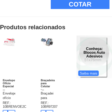
COTAR
Produtos relacionados
Conheça:
Blocos Auto
Adesivos
Saiba mais
Envelope
Braçadeira
Ofício
para
Especial
Celular
...
-...
Envelopes
Braçadeira
ofício
para
especial,
celular
REF.:
REF.:
10BRENVOE2C
10BR97207
papel
personalizada.
off-set
Soft