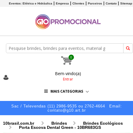
Eventos: Elétrica e Hidráulica
Empresa
Clientes
Parceiros
Contato
Sitemap
0
Bem-vindo(a)
Entrar
MAIS CATEGORIAS
Sac / Televendas (11) 2986-9535 ou 2762-4664
Email:
contato@g10.art.br
10brasil.com.br
Brindes
Brindes Ecológicos
Porta Escova Dental Green - 10BR683GS