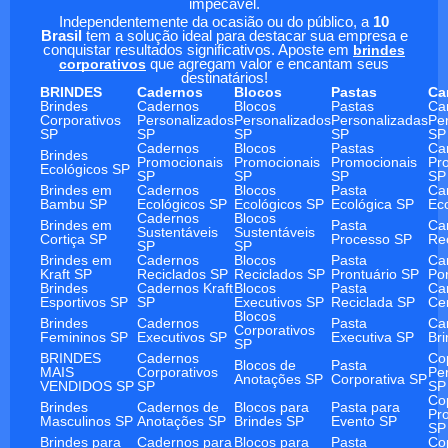
impecável.
Independentemente da ocasião ou do público, a
10
Brasil
tem a solução ideal para destacar sua empresa e
conquistar resultados significativos. Aposte em
brindes
corporativos
que agregam valor e encantam seus
destinatários!
BRINDES
Cadernos
Blocos
Pastas
Ca
Brindes
Cadernos
Blocos
Pastas
Ca
Corporativos
Personalizados
Personalizados
Personalizadas
Pe
SP
SP
SP
SP
SP
Cadernos
Blocos
Pastas
Ca
Brindes
Promocionais
Promocionais
Promocionais
Pr
Ecológicos SP
SP
SP
SP
SP
Brindes em
Cadernos
Blocos
Pasta
Ca
Bambu SP
Ecológicos SP
Ecológicos SP
Ecológica SP
Ec
Cadernos
Blocos
Brindes em
Pasta
Ca
Sustentáveis
Sustentáveis
Cortiça SP
Processo SP
Re
SP
SP
Brindes em
Cadernos
Blocos
Pasta
Ca
Kraft SP
Reciclados SP
Reciclados SP
Prontuário SP
Po
Brindes
Cadernos Kraft
Blocos
Pasta
Ca
Esportivos SP
SP
Executivos SP
Reciclada SP
Ce
Blocos
Brindes
Cadernos
Pasta
Ca
Corporativos
Femininos SP
Executivos SP
Executiva SP
Br
SP
BRINDES
Cadernos
Co
Blocos de
Pasta
MAIS
Corporativos
Pe
Anotações SP
Corporativa SP
VENDIDOS SP
SP
SP
Co
Brindes
Cadernos de
Blocos para
Pasta para
Pr
Masculinos SP
Anotações SP
Brindes SP
Evento SP
SP
Brindes para
Cadernos para
Blocos para
Pasta
Co