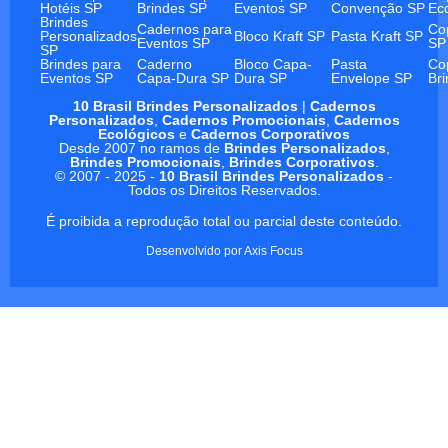
Hotéis SP
Brindes SP
Eventos SP
Convenção SP
Ec
Brindes
Cadernos para
Co
Personalizados
Bloco Kraft SP
Pasta Kraft SP
Eventos SP
SP
SP
Brindes para
Caderno
Bloco Capa-
Pasta
Co
Eventos SP
Capa-Dura SP
Dura SP
Envelope SP
Br
10 Brasil Brindes Personalizados
|
Cadernos
Personalizados
,
Cadernos Promocionais
,
Cadernos
Ecológicos
e
Cadernos Corporativos
Desde 2007 no ramos de
Brindes Personalizados
,
Brindes Promocionais
,
Brindes Corporativos
.
© 2007 - 2025 -
10 Brasil Brindes Personalizados
-
Todos os Direitos Reservados.
É proibida a reprodução total ou parcial deste conteúdo.
Desenvolvido por
Axis Focus