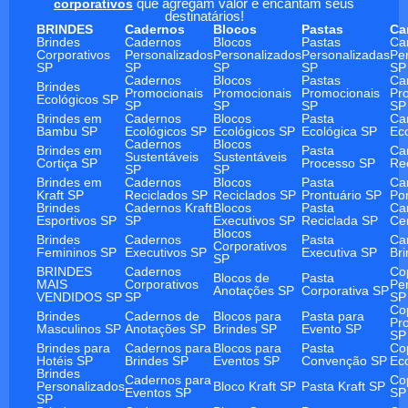
corporativos
que agregam valor e encantam seus
destinatários!
BRINDES
Cadernos
Blocos
Pastas
Ca
Brindes
Cadernos
Blocos
Pastas
Ca
Corporativos
Personalizados
Personalizados
Personalizadas
Pe
SP
SP
SP
SP
SP
Cadernos
Blocos
Pastas
Ca
Brindes
Promocionais
Promocionais
Promocionais
Pr
Ecológicos SP
SP
SP
SP
SP
Brindes em
Cadernos
Blocos
Pasta
Ca
Bambu SP
Ecológicos SP
Ecológicos SP
Ecológica SP
Ec
Cadernos
Blocos
Brindes em
Pasta
Ca
Sustentáveis
Sustentáveis
Cortiça SP
Processo SP
Re
SP
SP
Brindes em
Cadernos
Blocos
Pasta
Ca
Kraft SP
Reciclados SP
Reciclados SP
Prontuário SP
Po
Brindes
Cadernos Kraft
Blocos
Pasta
Ca
Esportivos SP
SP
Executivos SP
Reciclada SP
Ce
Blocos
Brindes
Cadernos
Pasta
Ca
Corporativos
Femininos SP
Executivos SP
Executiva SP
Br
SP
BRINDES
Cadernos
Co
Blocos de
Pasta
MAIS
Corporativos
Pe
Anotações SP
Corporativa SP
VENDIDOS SP
SP
SP
Co
Brindes
Cadernos de
Blocos para
Pasta para
Pr
Masculinos SP
Anotações SP
Brindes SP
Evento SP
SP
Brindes para
Cadernos para
Blocos para
Pasta
Co
Hotéis SP
Brindes SP
Eventos SP
Convenção SP
Ec
Brindes
Cadernos para
Co
Personalizados
Bloco Kraft SP
Pasta Kraft SP
Eventos SP
SP
SP