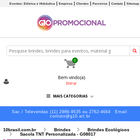
Eventos: Elétrica e Hidráulica
Empresa
Clientes
Parceiros
Contato
Sitemap
0
Bem-vindo(a)
Entrar
MAIS CATEGORIAS
Sac / Televendas (11) 2986-9535 ou 2762-4664
Email:
contato@g10.art.br
10brasil.com.br
Brindes
Brindes Ecológicos
Sacola TNT Personalizada - G08017