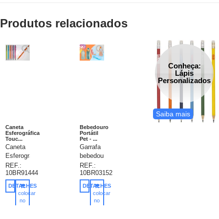
Produtos relacionados
Conheça:
Lápis
Personalizados
Saiba mais
Caneta
Bebedouro
Esferográfica
Portátil
Touc...
Pet - ...
Caneta
Garrafa
Esferográfica
bebedouro
Touch.
para pet
REF.:
REF.:
10BR91444
10BR03152
Alumínio.
feita em
Com
plástico
DETALHES
DETALHES
ponteira
com
colocar
colocar
touch.
capacidade
no
no
carrinho
carrinho
ø8 x
de
137
400ml.