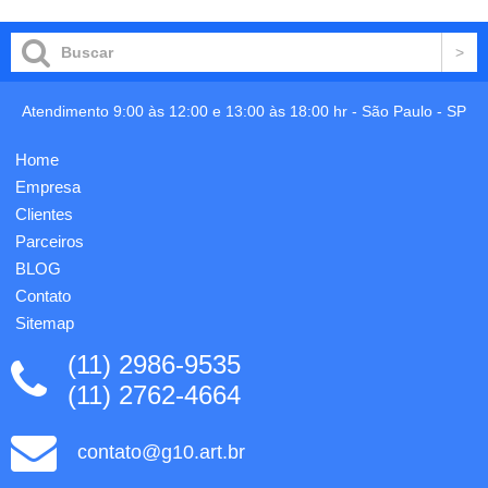
mm.
Tampa
Gravação
rosqueável
em 1
antivazamento
cor já
com
incluso.
sistema
Atendimento 9:00 às 12:00 e 13:00 às 18:00 hr -
São Paulo
-
SP
retrátil,
basta
puxar a
Home
garrafa
Empresa
para a
vaz...
Clientes
Parceiros
BLOG
Contato
Sitemap
(11) 2986-9535
(11) 2762-4664
contato@g10.art.br