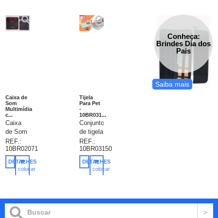
Conheça:
Brindes Dia dos
Pais
Saiba mais
Caixa de
Tijela
Som
Para Pet
Multimídia
-
c...
10BR031...
Caixa
Conjunto
de Som
de tigela
Multimídia
dupla de
REF.:
REF.:
10BR02071
10BR03150
com
aço
relógio
inoxidável
DETALHES
DETALHES
digital.
para
colocar
colocar
Material
animais
no
no
carrinho
carrinho
emborrachado
de
com
estimação.
display
Medidas:
superior
Altura: