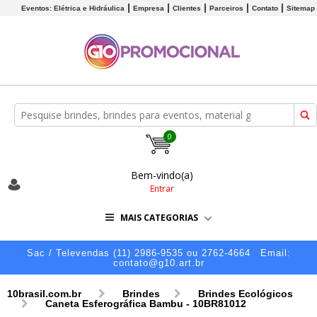
Eventos: Elétrica e Hidráulica
Empresa
Clientes
Parceiros
Contato
Sitemap
0
Bem-vindo(a)
Entrar
MAIS CATEGORIAS
Sac / Televendas (11) 2986-9535 ou 2762-4664
Email:
contato@g10.art.br
10brasil.com.br
Brindes
Brindes Ecológicos
Caneta Esferográfica Bambu - 10BR81012