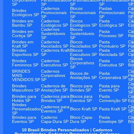
SP
SP
SP
SP
SP
Cadernos
Blocos
Pastas
Ca
Brindes
Promocionais
Promocionais
Promocionais
Pr
Ecológicos SP
SP
SP
SP
SP
Brindes em
Cadernos
Blocos
Pasta
Ca
Bambu SP
Ecológicos SP
Ecológicos SP
Ecológica SP
Ec
Cadernos
Blocos
Brindes em
Pasta
Ca
Sustentáveis
Sustentáveis
Cortiça SP
Processo SP
Re
SP
SP
Brindes em
Cadernos
Blocos
Pasta
Ca
Kraft SP
Reciclados SP
Reciclados SP
Prontuário SP
Po
Brindes
Cadernos Kraft
Blocos
Pasta
Ca
Esportivos SP
SP
Executivos SP
Reciclada SP
Ce
Blocos
Brindes
Cadernos
Pasta
Ca
Corporativos
Femininos SP
Executivos SP
Executiva SP
Br
SP
BRINDES
Cadernos
Co
Blocos de
Pasta
MAIS
Corporativos
Pe
Anotações SP
Corporativa SP
VENDIDOS SP
SP
SP
Co
Brindes
Cadernos de
Blocos para
Pasta para
Pr
Masculinos SP
Anotações SP
Brindes SP
Evento SP
SP
Brindes para
Cadernos para
Blocos para
Pasta
Co
Hotéis SP
Brindes SP
Eventos SP
Convenção SP
Ec
Brindes
Cadernos para
Co
Personalizados
Bloco Kraft SP
Pasta Kraft SP
Eventos SP
SP
SP
Brindes para
Caderno
Bloco Capa-
Pasta
Co
Eventos SP
Capa-Dura SP
Dura SP
Envelope SP
Br
10 Brasil Brindes Personalizados
|
Cadernos
Personalizados
,
Cadernos Promocionais
,
Cadernos