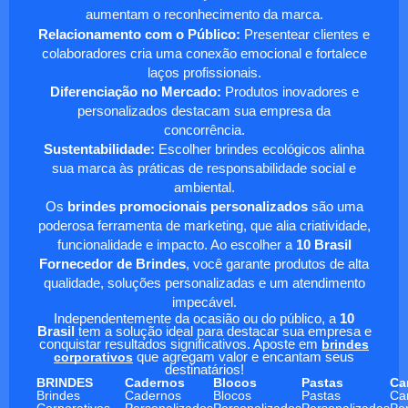
aumentam o reconhecimento da marca.
Relacionamento com o Público:
Presentear clientes e
colaboradores cria uma conexão emocional e fortalece
laços profissionais.
Diferenciação no Mercado:
Produtos inovadores e
personalizados destacam sua empresa da
concorrência.
Sustentabilidade:
Escolher brindes ecológicos alinha
sua marca às práticas de responsabilidade social e
ambiental.
Os
brindes promocionais personalizados
são uma
poderosa ferramenta de marketing, que alia criatividade,
funcionalidade e impacto. Ao escolher a
10 Brasil
Fornecedor de Brindes
, você garante produtos de alta
qualidade, soluções personalizadas e um atendimento
impecável.
Independentemente da ocasião ou do público, a
10
Brasil
tem a solução ideal para destacar sua empresa e
conquistar resultados significativos. Aposte em
brindes
corporativos
que agregam valor e encantam seus
destinatários!
BRINDES
Cadernos
Blocos
Pastas
Ca
Brindes
Cadernos
Blocos
Pastas
Ca
Corporativos
Personalizados
Personalizados
Personalizadas
Pe