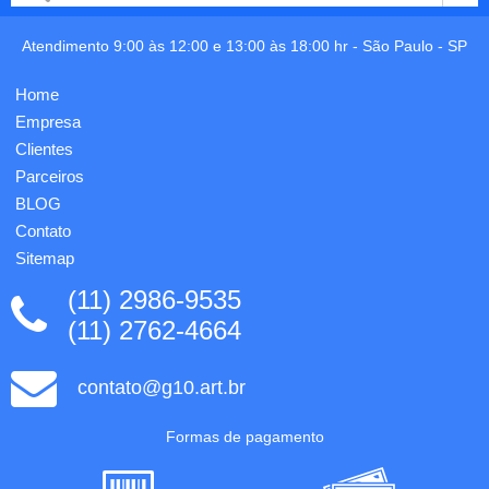
frontal,
3,5cm x
tela de
Largura:
proteção
30cm x
Atendimento 9:00 às 12:00 e 13:00 às 18:00 hr -
São Paulo
-
SP
dos
Comprimento:
falantes
30cm.
Home
em
Personalização
tecido,
em 1
Empresa
parte
cor n...
Clientes
inferior
Parceiros
co...
BLOG
Contato
Sitemap
(11) 2986-9535
(11) 2762-4664
contato@g10.art.br
Formas de pagamento