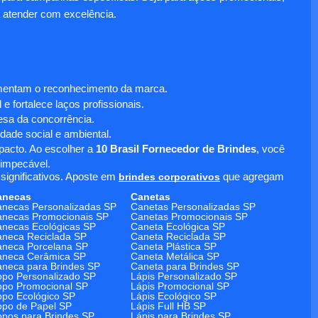
 atender com excelência.
umentam o reconhecimento da marca.
 fortalece laços profissionais.
sa da concorrência.
dade social e ambiental.
mpacto. Ao escolher a
10 Brasil Fornecedor de Brindes
, você
 impecável.
significativos. Aposte em
brindes corporativos
que agregam
anecas
Canetas
necas Personalizadas SP
Canetas Personalizadas SP
necas Promocionais SP
Canetas Promocionais SP
necas Ecológicas SP
Caneta Ecológica SP
neca Reciclada SP
Caneta Reciclada SP
neca Porcelana SP
Caneta Plástica SP
aneca Cerâmica SP
Caneta Metálica SP
neca para Brindes SP
Caneta para Brindes SP
po Personalizado SP
Lápis Personalizado SP
po Promocional SP
Lápis Promocional SP
po Ecológico SP
Lápis Ecológico SP
po de Papel SP
Lápis Full HB SP
pos para Brindes SP
Lápis para Brindes SP