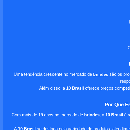
O
Uma tendência crescente no mercado de
brindes
são os pro
respo
Além disso, a
10 Brasil
oferece preços competi
Por Que Es
Com mais de 19 anos no mercado de
brindes
, a
10 Brasil
é r
A
10 Brasil
se destaca pela variedade de produtos, atendim