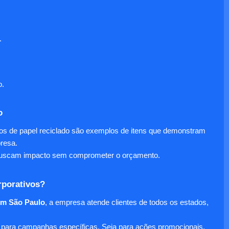
.
o.
o
nos de papel reciclado são exemplos de itens que demonstram
presa.
e buscam impacto sem comprometer o orçamento.
rporativos?
em São Paulo
, a empresa atende clientes de todos os estados,
para campanhas específicas. Seja para ações promocionais,