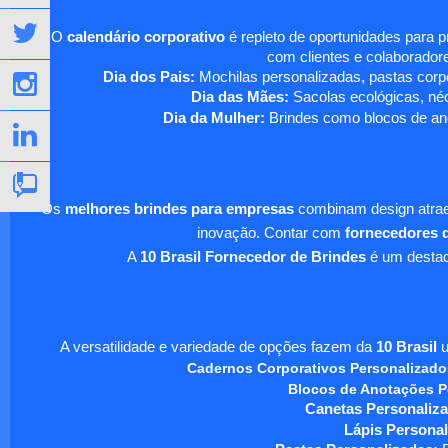
O
calendário corporativo
é repleto de oportunidades para 
com clientes e colaboradore
Dia dos Pais:
Mochilas personalizadas, pastas corpo
Dia das Mães:
Sacolas ecológicas, néc
Dia da Mulher:
Brindes como blocos de ano
Os
melhores brindes para empresas
combinam design atraen
inovação. Contar com
fornecedores d
A
10 Brasil Fornecedor de Brindes
é um destaqu
A versatilidade e variedade de opções fazem da
10 Brasil
u
Cadernos Corporativos Personalizado
Blocos de Anotações P
Canetas Personaliza
Lápis Personal