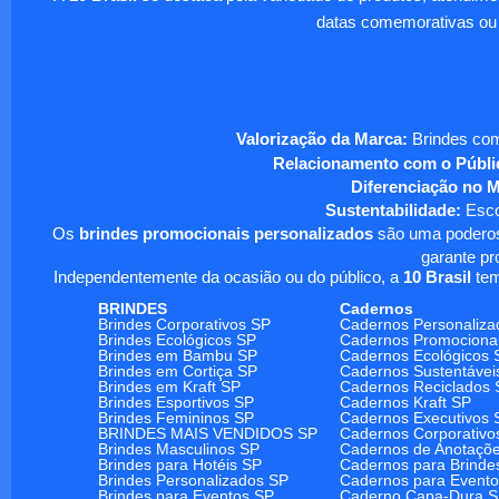
datas comemorativas ou
Valorização da Marca:
Brindes com
Relacionamento com o Públi
Diferenciação no 
Sustentabilidade:
Escol
Os
brindes promocionais personalizados
são uma poderosa
garante pr
Independentemente da ocasião ou do público, a
10 Brasil
tem
BRINDES
Cadernos
Brindes Corporativos SP
Cadernos Personaliza
Brindes Ecológicos SP
Cadernos Promociona
Brindes em Bambu SP
Cadernos Ecológicos 
Brindes em Cortiça SP
Cadernos Sustentávei
Brindes em Kraft SP
Cadernos Reciclados 
Brindes Esportivos SP
Cadernos Kraft SP
Brindes Femininos SP
Cadernos Executivos 
BRINDES MAIS VENDIDOS SP
Cadernos Corporativo
Brindes Masculinos SP
Cadernos de Anotaçõ
Brindes para Hotéis SP
Cadernos para Brinde
Brindes Personalizados SP
Cadernos para Event
Brindes para Eventos SP
Caderno Capa-Dura 