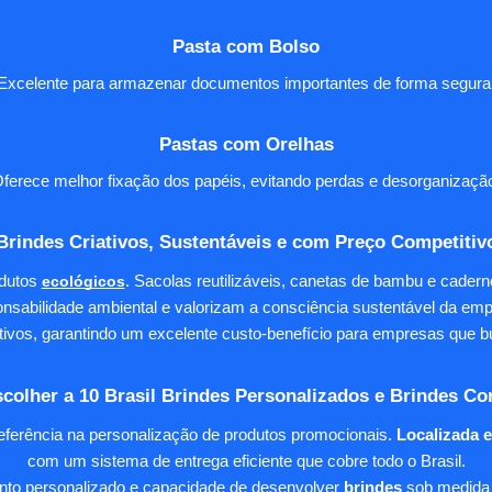
Pasta com Bolso
Excelente para armazenar documentos importantes de forma segura
Pastas com Orelhas
ferece melhor fixação dos papéis, evitando perdas e desorganizaçã
Brindes Criativos, Sustentáveis e com Preço Competitiv
dutos
ecológicos
. Sacolas reutilizáveis, canetas de bambu e cader
nsabilidade ambiental e valorizam a consciência sustentável da em
tivos, garantindo um excelente custo-benefício para empresas qu
colher a 10 Brasil Brindes Personalizados e Brindes Co
eferência na personalização de produtos promocionais.
Localizada 
com um sistema de entrega eficiente que cobre todo o Brasil.
ento personalizado e capacidade de desenvolver
brindes
sob medida 