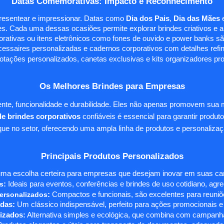
Datas Comemorativas: Impacto e Reconhecimento
presentear e impressionar. Datas como
Dia dos Pais
,
Dia das Mães
s. Cada uma dessas ocasiões permite explorar brindes criativos e ali
rativas ou itens eletrônicos como fones de ouvido e power banks sã
essaires personalizadas e cadernos corporativos com detalhes ref
tações personalizados, canetas exclusivas e kits organizadores pr
Os Melhores Brindes para Empresas
te, funcionalidade e durabilidade. Eles não apenas promovem sua
e brindes corporativos
confiáveis é essencial para garantir produto
e no setor, oferecendo uma ampla linha de produtos e personalizaç
Principais Produtos Personalizados
ma escolha certeira para empresas que desejam inovar em suas camp
s
:
Ideais para eventos, conferências e brindes de uso cotidiano, agr
ersonalizados
:
Compactos e funcionais, são excelentes para reuniõe
das:
Um clássico indispensável, perfeito para ações promocionais e
izados:
Alternativa simples e ecológica, que combina com campanha