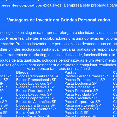
presentes corporativos
exclusivos, a empresa está preparada para
Vantagens de Investir em Brindes Personalizados
 o logotipo ou slogan da empresa reforçam a identidade visual e a
co:
Presentear clientes e colaboradores cria uma conexão emocional e
Mercado:
Produtos inovadores e personalizados destacam sua empre
her brindes ecológicos alinha sua marca às práticas de responsabili
 ferramenta de marketing, que alia criatividade, funcionalidade e i
odutos de alta qualidade, soluções personalizadas e um atendimento
 a solução ideal para destacar sua empresa e conquistar resultados 
valor e encantam seus destinatários!
Blocos
Pastas
C
dos SP
Blocos Personalizados SP
Pastas Personalizadas SP
Ca
is SP
Blocos Promocionais SP
Pastas Promocionais SP
Ca
SP
Blocos Ecológicos SP
Pasta Ecológica SP
Ca
s SP
Blocos Sustentáveis SP
Pasta Processo SP
Ca
SP
Blocos Reciclados SP
Pasta Prontuário SP
Ca
Blocos Executivos SP
Pasta Reciclada SP
C
SP
Blocos Corporativos SP
Pasta Executiva SP
Ca
s SP
Blocos de Anotações SP
Pasta Corporativa SP
Co
es SP
Blocos para Brindes SP
Pasta para Evento SP
Co
s SP
Blocos para Eventos SP
Pasta Convenção SP
Co
os SP
Bloco Kraft SP
Pasta Kraft SP
Co
SP
Bloco Capa-Dura SP
Pasta Envelope SP
Co