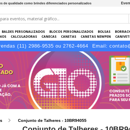
Event
des de qualidade como brindes diferenciados personalizados
BALDES PERSONALIZADOS
BLOCOS PERSONALIZADOS
BOLSAS
BORRAC
NOS
CALCULADORAS
CANECAS
CANETAS
CANETAS NEWPEN
CANIVETE
POS
ELETRÔNICOS
EMBALAGENS
ESCRITÓRIO
EVENTOS
GARRAFAS P
vendas (11) 2986-9535 ou 2762-4664
Email:
contato
LÁPIS
os
Conjunto de Talheres - 10BR94055
Conjunto de Talheres - 10BR9