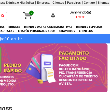
os: Elétrica e Hidráulica
Empresa
Clientes
Parceiros
Contato
Sitemap
Bem-vindo(a)
0
Entrar
HAS
BRINDES
BRINDES DATAS COMEMORATIVAS
BRINDES ESPECIAIS
S / FACAS
CHAPÉU PERSONALIZADOS
CHAVEIROS
CHINELOS
ERSONALIZADAS
GRÁFICA
GUARDA-CHUVAS
KITS
LANÇAMENTOS
@g10.art.br
4055