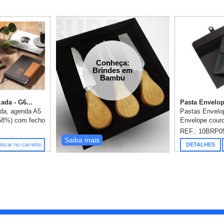
Conheça:
Brindes em
Bambu
ada - G6...
Pasta Envelope
da, agenda A5
Pastas Envelo
(58%) com fecho
Envelope couro
ganizada num
capacidade par
REF.: 10BRP0
uporte para
350/400 folhas 
Saiba mais
locar no carrinho
DETALHES
sa) e m...
ideal para uso 