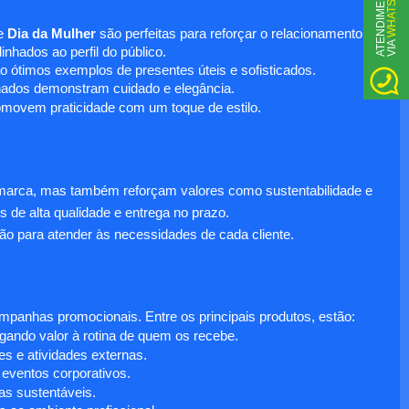
WHATSAPP
A
T
N
D
I
M
E
N
T
O
V
I
A
e
Dia da Mulher
são perfeitas para reforçar o relacionamento
E
nhados ao perfil do público.
o ótimos exemplos de presentes úteis e sofisticados.
inados demonstram cuidado e elegância.
omovem praticidade com um toque de estilo.
 marca, mas também reforçam valores como sustentabilidade e
s de alta qualidade e entrega no prazo.
ão para atender às necessidades de cada cliente.
anhas promocionais. Entre os principais produtos, estão:
egando valor à rotina de quem os recebe.
s e atividades externas.
 eventos corporativos.
s sustentáveis.