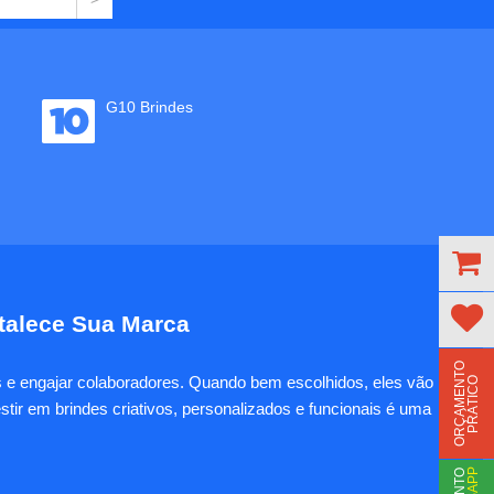
G10 Brindes
rtalece Sua Marca
O
R
Ç
A
M
E
N
T
O
P
R
Á
T
I
C
es e engajar colaboradores. Quando bem escolhidos, eles vão
O
tir em brindes criativos, personalizados e funcionais é uma