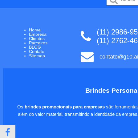
Home
(11) 2986-9
Empresa
Clientes
(11) 2762-4
Parceiros
BLOG
Contato
Sitemap
contato@g10.ar
Brindes Personal
Os
brindes promocionais para empresas
são ferramentas 
além do valor material, transmitindo a identidade da empre