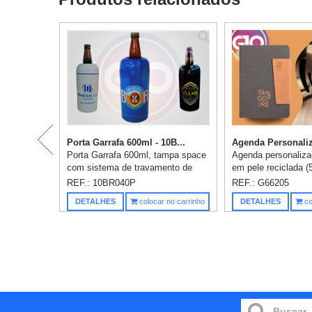
Porta Garrafa 600ml - 10B...
Agenda Personaliz
Porta Garrafa 600ml, tampa space
Agenda personaliza
com sistema de travamento de
em pele reciclada 
fácil encaixe. Seu corpo é
magnético. Está or
REF.: 10BR040P
REF.: G66205
composto por dupla camada de
plano diário. Com s
DETALHES
colocar no carrinho
DETALHES
co
plástico (Polipropileno) e possui
esferográfica (inclu
iso...