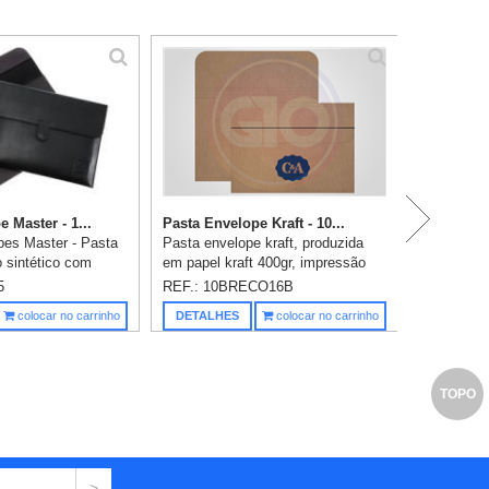
 Master - 1...
Pasta Envelope Kraft - 10...
pes Master - Pasta
Pasta envelope kraft, produzida
 sintético com
em papel kraft 400gr, impressão
a acondicionar
em silk 1 cor já incluso,
5
REF.: 10BRECO16B
de papel sulfite,
fechamento com elástico,
Saiba m
colocar no carrinho
DETALHES
colocar no carrinho
diário ou convenç...
acabamento: faca, corte/vinco e
colagem,...
TOPO