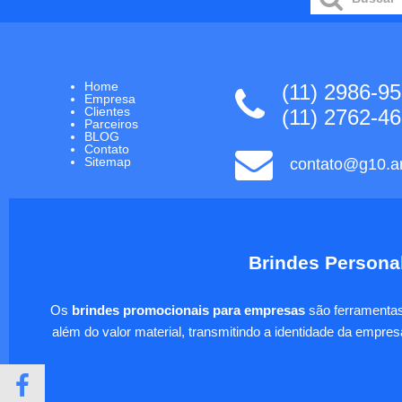
Home
(11) 2986-9
Empresa
Clientes
(11) 2762-4
Parceiros
BLOG
Contato
Sitemap
contato@g10.ar
Brindes Personal
Os
brindes promocionais para empresas
são ferramentas 
além do valor material, transmitindo a identidade da empre