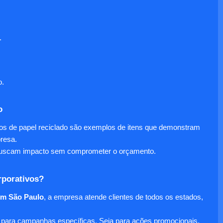
.
o.
o
nos de papel reciclado são exemplos de itens que demonstram
presa.
e buscam impacto sem comprometer o orçamento.
rporativos?
em São Paulo
, a empresa atende clientes de todos os estados,
para campanhas específicas. Seja para ações promocionais,