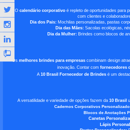
O
calendário corporativo
é repleto de oportunidades para 
com clientes e colaboradore
Dia dos Pais:
Mochilas personalizadas, pastas corpo
Dia das Mães:
Sacolas ecológicas, néc
Dia da Mulher:
Brindes como blocos de ano
Os
melhores brindes para empresas
combinam design atraen
inovação. Contar com
fornecedores d
A
10 Brasil Fornecedor de Brindes
é um destaqu
A versatilidade e variedade de opções fazem da
10 Brasil
u
Cadernos Corporativos Personalizado
Blocos de Anotações P
Canetas Personaliza
Lápis Personal