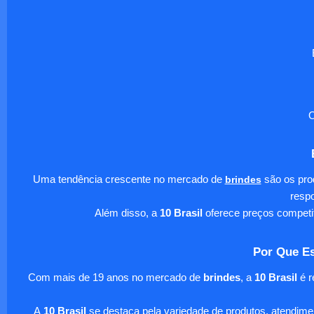
O
Uma tendência crescente no mercado de
brindes
são os pro
respo
Além disso, a
10 Brasil
oferece preços competi
Por Que Es
Com mais de 19 anos no mercado de
brindes
, a
10 Brasil
é r
A
10 Brasil
se destaca pela variedade de produtos, atendim