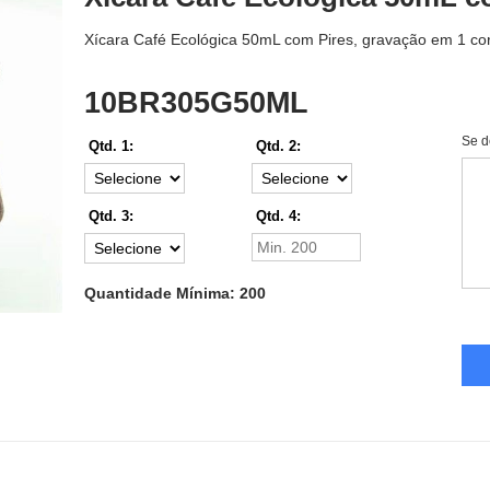
Xícara Café Ecológica 50mL com Pires, gravação em 1 cor
10BR305G50ML
Se d
Qtd. 1:
Qtd. 2:
Qtd. 3:
Qtd. 4:
Quantidade Mínima: 200