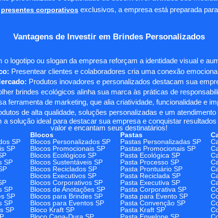
presentes corporativos
exclusivos, a empresa está preparada para
Vantagens de Investir em Brindes Personalizados
 o logotipo ou slogan da empresa reforçam a identidade visual e a
co:
Presentear clientes e colaboradores cria uma conexão emocional e
Mercado:
Produtos inovadores e personalizados destacam sua empre
her brindes ecológicos alinha sua marca às práticas de responsabili
 ferramenta de marketing, que alia criatividade, funcionalidade e i
odutos de alta qualidade, soluções personalizadas e um atendimento
 a solução ideal para destacar sua empresa e conquistar resultados 
valor e encantam seus destinatários!
Blocos
Pastas
C
dos SP
Blocos Personalizados SP
Pastas Personalizadas SP
Ca
is SP
Blocos Promocionais SP
Pastas Promocionais SP
Ca
SP
Blocos Ecológicos SP
Pasta Ecológica SP
Ca
s SP
Blocos Sustentáveis SP
Pasta Processo SP
Ca
SP
Blocos Reciclados SP
Pasta Prontuário SP
Ca
Blocos Executivos SP
Pasta Reciclada SP
C
SP
Blocos Corporativos SP
Pasta Executiva SP
Ca
s SP
Blocos de Anotações SP
Pasta Corporativa SP
Co
es SP
Blocos para Brindes SP
Pasta para Evento SP
Co
s SP
Blocos para Eventos SP
Pasta Convenção SP
Co
os SP
Bloco Kraft SP
Pasta Kraft SP
Co
SP
Bloco Capa-Dura SP
Pasta Envelope SP
Co