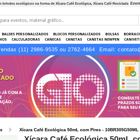
Event
em brindes ecológicos na forma de Xícara Café Ecológica, Xícara Café Reciclada
BALDES PERSONALIZADOS
BLOCOS PERSONALIZADOS
BOLSAS
BORRAC
NOS
CALCULADORAS
CANECAS
CANETAS
CANETAS NEWPEN
CANIVETE
POS
ELETRÔNICOS
EMBALAGENS
ESCRITÓRIO
EVENTOS
GARRAFAS P
vendas (11) 2986-9535 ou 2762-4664
Email:
contato
LÁPIS
os
Xícara Café Ecológica 50mL com Pires - 10BR305G50ML
Xícara Café Ecológica 50mL 