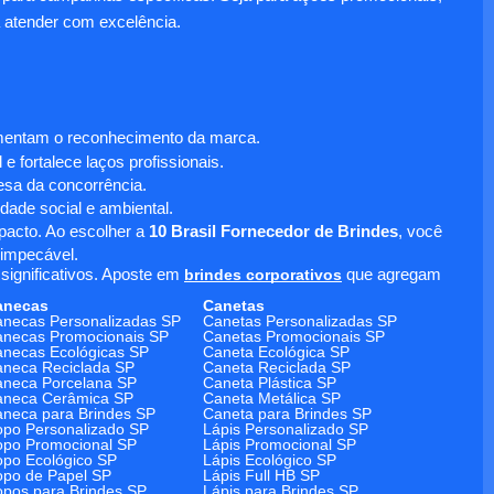
 atender com excelência.
umentam o reconhecimento da marca.
 fortalece laços profissionais.
sa da concorrência.
dade social e ambiental.
mpacto. Ao escolher a
10 Brasil Fornecedor de Brindes
, você
 impecável.
significativos. Aposte em
brindes corporativos
que agregam
anecas
Canetas
necas Personalizadas SP
Canetas Personalizadas SP
necas Promocionais SP
Canetas Promocionais SP
necas Ecológicas SP
Caneta Ecológica SP
neca Reciclada SP
Caneta Reciclada SP
neca Porcelana SP
Caneta Plástica SP
aneca Cerâmica SP
Caneta Metálica SP
neca para Brindes SP
Caneta para Brindes SP
po Personalizado SP
Lápis Personalizado SP
po Promocional SP
Lápis Promocional SP
po Ecológico SP
Lápis Ecológico SP
po de Papel SP
Lápis Full HB SP
pos para Brindes SP
Lápis para Brindes SP