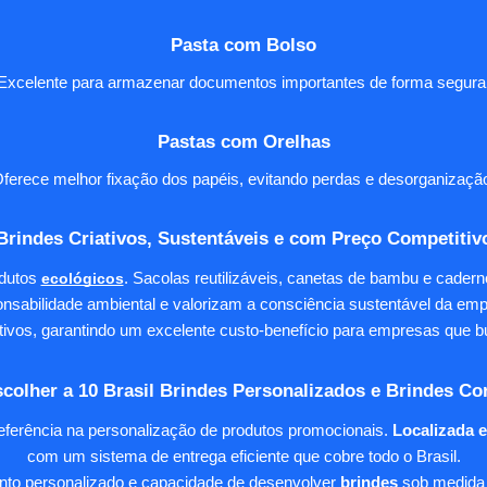
Pasta com Bolso
Excelente para armazenar documentos importantes de forma segura
Pastas com Orelhas
ferece melhor fixação dos papéis, evitando perdas e desorganizaçã
Brindes Criativos, Sustentáveis e com Preço Competitiv
dutos
ecológicos
. Sacolas reutilizáveis, canetas de bambu e cader
nsabilidade ambiental e valorizam a consciência sustentável da em
tivos, garantindo um excelente custo-benefício para empresas qu
colher a 10 Brasil Brindes Personalizados e Brindes Co
eferência na personalização de produtos promocionais.
Localizada 
com um sistema de entrega eficiente que cobre todo o Brasil.
ento personalizado e capacidade de desenvolver
brindes
sob medida 