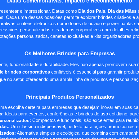
Datas Comemorativas: Impacto e Reconhecimento
presentear e impressionar. Datas como
Dia dos Pais
,
Dia das Mães
s. Cada uma dessas ocasiões permite explorar brindes criativos e ali
rativas ou itens eletrônicos como fones de ouvido e power banks sã
essaires personalizadas e cadernos corporativos com detalhes ref
tações personalizados, canetas exclusivas e kits organizadores pr
Os Melhores Brindes para Empresas
te, funcionalidade e durabilidade. Eles não apenas promovem sua
e brindes corporativos
confiáveis é essencial para garantir produto
e no setor, oferecendo uma ampla linha de produtos e personalizaç
Principais Produtos Personalizados
ma escolha certeira para empresas que desejam inovar em suas camp
s
:
Ideais para eventos, conferências e brindes de uso cotidiano, agr
ersonalizados
:
Compactos e funcionais, são excelentes para reuniõe
das:
Um clássico indispensável, perfeito para ações promocionais e
izados:
Alternativa simples e ecológica, que combina com campanha