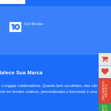
G10 Brindes
rtalece Sua Marca
O
R
Ç
A
M
E
N
T
O
P
R
Á
T
I
C
es e engajar colaboradores. Quando bem escolhidos, eles vão
O
tir em brindes criativos, personalizados e funcionais é uma