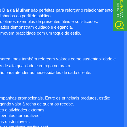
WHATSAPP
A
T
N
D
I
M
E
N
T
O
V
I
A
e
Dia da Mulher
são perfeitas para reforçar o relacionamento
E
nhados ao perfil do público.
o ótimos exemplos de presentes úteis e sofisticados.
inados demonstram cuidado e elegância.
omovem praticidade com um toque de estilo.
 marca, mas também reforçam valores como sustentabilidade e
s de alta qualidade e entrega no prazo.
ão para atender às necessidades de cada cliente.
anhas promocionais. Entre os principais produtos, estão:
egando valor à rotina de quem os recebe.
s e atividades externas.
 eventos corporativos.
s sustentáveis.