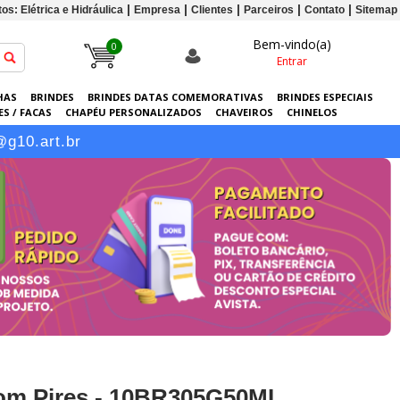
os: Elétrica e Hidráulica
Empresa
Clientes
Parceiros
Contato
Sitemap
Bem-vindo(a)
0
Entrar
HAS
BRINDES
BRINDES DATAS COMEMORATIVAS
BRINDES ESPECIAIS
S / FACAS
CHAPÉU PERSONALIZADOS
CHAVEIROS
CHINELOS
ERSONALIZADAS
GRÁFICA
GUARDA-CHUVAS
KITS
LANÇAMENTOS
@g10.art.br
com Pires - 10BR305G50ML