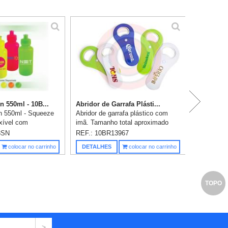
 550ml - 10B...
Abridor de Garrafa Plásti...
 550ml - Squeeze
Abridor de garrafa plástico com
exível com
imã. Tamanho total aproximado
vedação
(CxD): 10,5 cm x 5 cm x 0,5 cm.
3SN
REF.: 10BR13967
om capacidade de
Personalização em 1 cor já
Saiba m
colocar no carrinho
DETALHES
colocar no carrinho
o em 1cor ja
incluso.
tar a...
TOPO