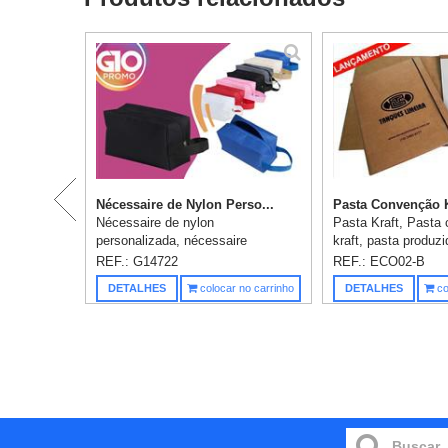
Nécessaire de Nylon Perso...
Pasta Convenção Kr
Nécessaire de nylon
Pasta Kraft, Pasta
personalizada, nécessaire
kraft, pasta produz
confeccionada em nylon 600 com
kraft 420gr, impres
REF.: G14722
REF.: ECO02-B
alça de mão. Medidas: Altura:
1 cor, já incluso, b
DETALHES
colocar no carrinho
DETALHES
co
13cm x Largura: 22cm x
folhas em papel rec
Profundidade: 12cm, Compr...