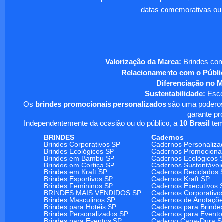
datas comemorativas ou
Valorização da Marca:
Brindes com
Relacionamento com o Públi
Diferenciação no 
Sustentabilidade:
Escol
Os
brindes promocionais personalizados
são uma poderosa
garante pr
Independentemente da ocasião ou do público, a
10 Brasil
tem
BRINDES
Cadernos
Brindes Corporativos SP
Cadernos Personaliza
Brindes Ecológicos SP
Cadernos Promociona
Brindes em Bambu SP
Cadernos Ecológicos 
Brindes em Cortiça SP
Cadernos Sustentávei
Brindes em Kraft SP
Cadernos Reciclados 
Brindes Esportivos SP
Cadernos Kraft SP
Brindes Femininos SP
Cadernos Executivos 
BRINDES MAIS VENDIDOS SP
Cadernos Corporativo
Brindes Masculinos SP
Cadernos de Anotaçõ
Brindes para Hotéis SP
Cadernos para Brinde
Brindes Personalizados SP
Cadernos para Event
Brindes para Eventos SP
Caderno Capa-Dura 