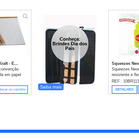
Conheça:
Brindes Dia dos
Pais
aft - E...
Squeezes Neon
 convenção
Squeezes Neon
ida em papel
resistente e fl
são em silk em
acabamento e 
REF.: 10BR11
loco com 25
impecáveis, c
Saiba mais
locar no carrinho
DETALHES
iclado 75...
550ml. Gravaçã
incluso - Consul