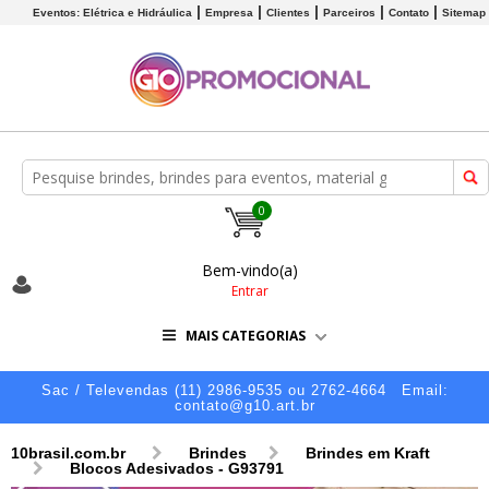
Eventos: Elétrica e Hidráulica
Empresa
Clientes
Parceiros
Contato
Sitemap
0
Bem-vindo(a)
Entrar
MAIS CATEGORIAS
Sac / Televendas (11) 2986-9535 ou 2762-4664
Email:
contato@g10.art.br
10brasil.com.br
Brindes
Brindes em Kraft
Blocos Adesivados - G93791