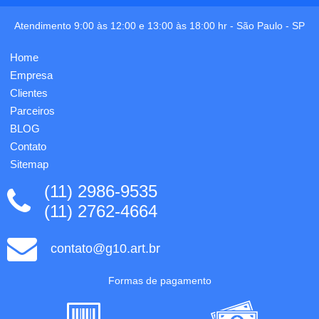
Personalização
despercebida.
em 1
Trata-se
Atendimento 9:00 às 12:00 e 13:00 às 18:00 hr -
São Paulo
-
SP
cor já
de uma
incluso.
esferográfica
Home
em
bronze,
Empresa
com
Clientes
meca...
Parceiros
BLOG
Contato
Sitemap
(11) 2986-9535
(11) 2762-4664
contato@g10.art.br
Formas de pagamento