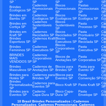
SP
SP
SP
SP
SP
Cadernos
Blocos
Pastas
Ca
Brindes
Promocionais
Promocionais
Promocionais
Pr
Ecológicos SP
SP
SP
SP
SP
Brindes em
Cadernos
Blocos
Pasta
Ca
Bambu SP
Ecológicos SP
Ecológicos SP
Ecológica SP
Ec
Cadernos
Blocos
Brindes em
Pasta
Ca
Sustentáveis
Sustentáveis
Cortiça SP
Processo SP
Re
SP
SP
Brindes em
Cadernos
Blocos
Pasta
Ca
Kraft SP
Reciclados SP
Reciclados SP
Prontuário SP
Po
Brindes
Cadernos Kraft
Blocos
Pasta
Ca
Esportivos SP
SP
Executivos SP
Reciclada SP
Ce
Blocos
Brindes
Cadernos
Pasta
Ca
Corporativos
Femininos SP
Executivos SP
Executiva SP
Br
SP
BRINDES
Cadernos
Co
Blocos de
Pasta
MAIS
Corporativos
Pe
Anotações SP
Corporativa SP
VENDIDOS SP
SP
SP
Co
Brindes
Cadernos de
Blocos para
Pasta para
Pr
Masculinos SP
Anotações SP
Brindes SP
Evento SP
SP
Brindes para
Cadernos para
Blocos para
Pasta
Co
Hotéis SP
Brindes SP
Eventos SP
Convenção SP
Ec
Brindes
Cadernos para
Co
Personalizados
Bloco Kraft SP
Pasta Kraft SP
Eventos SP
SP
SP
Brindes para
Caderno
Bloco Capa-
Pasta
Co
Eventos SP
Capa-Dura SP
Dura SP
Envelope SP
Br
10 Brasil Brindes Personalizados
|
Cadernos
Personalizados
,
Cadernos Promocionais
,
Cadernos