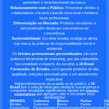
aumentam o reconhecimento da marca.
Relacionamento com o Público:
Presentear clientes e
colaboradores cria uma conexão emocional e fortalece
laços profissionais.
Diferenciação no Mercado:
Produtos inovadores e
personalizados destacam sua empresa da
concorrência.
Sustentabilidade:
Escolher brindes ecológicos alinha
sua marca às práticas de responsabilidade social e
ambiental.
Os
brindes promocionais personalizados
são uma
poderosa ferramenta de marketing, que alia criatividade,
funcionalidade e impacto. Ao escolher a
10 Brasil
Fornecedor de Brindes
, você garante produtos de alta
qualidade, soluções personalizadas e um atendimento
impecável.
Independentemente da ocasião ou do público, a
10
Brasil
tem a solução ideal para destacar sua empresa e
conquistar resultados significativos. Aposte em
brindes
corporativos
que agregam valor e encantam seus
destinatários!
BRINDES
Cadernos
Blocos
Pastas
Ca
Brindes
Cadernos
Blocos
Pastas
Ca
Corporativos
Personalizados
Personalizados
Personalizadas
Pe