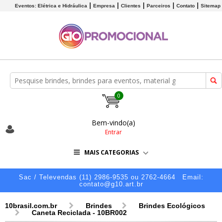
Eventos: Elétrica e Hidráulica
Empresa
Clientes
Parceiros
Contato
Sitemap
0
Bem-vindo(a)
Entrar
MAIS CATEGORIAS
Sac / Televendas (11) 2986-9535 ou 2762-4664
Email:
contato@g10.art.br
10brasil.com.br
Brindes
Brindes Ecológicos
Caneta Reciclada - 10BR002