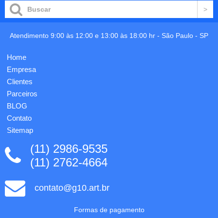
Capa de
Produzida
couro
em
sintético.
plástico
Medidas:
e com
Atendimento 9:00 às 12:00 e 13:00 às 18:00 hr -
São Paulo
-
SP
22x16cm.
borrachas
1
antiderrapantes
gravação
Home
na área
incluso
inferior,
Empresa
na capa
a caixa
do b...
Clientes
de ...
Parceiros
BLOG
Contato
Sitemap
(11) 2986-9535
(11) 2762-4664
contato@g10.art.br
Formas de pagamento