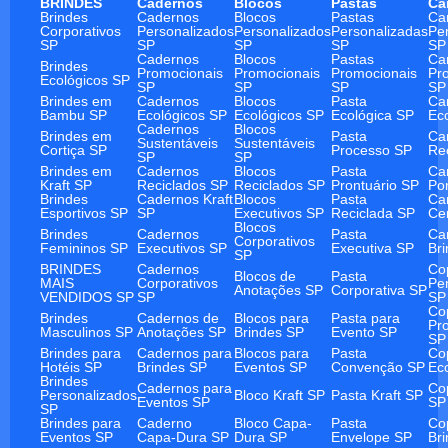
BRINDES
Cadernos
Blocos
Pastas
Ca
Brindes
Cadernos
Blocos
Pastas
Ca
Corporativos
Personalizados
Personalizados
Personalizadas
Pe
SP
SP
SP
SP
SP
Cadernos
Blocos
Pastas
Ca
Brindes
Promocionais
Promocionais
Promocionais
Pr
Ecológicos SP
SP
SP
SP
SP
Brindes em
Cadernos
Blocos
Pasta
Ca
Bambu SP
Ecológicos SP
Ecológicos SP
Ecológica SP
Ec
Cadernos
Blocos
Brindes em
Pasta
Ca
Sustentáveis
Sustentáveis
Cortiça SP
Processo SP
Re
SP
SP
Brindes em
Cadernos
Blocos
Pasta
Ca
Kraft SP
Reciclados SP
Reciclados SP
Prontuário SP
Po
Brindes
Cadernos Kraft
Blocos
Pasta
Ca
Esportivos SP
SP
Executivos SP
Reciclada SP
Ce
Blocos
Brindes
Cadernos
Pasta
Ca
Corporativos
Femininos SP
Executivos SP
Executiva SP
Br
SP
BRINDES
Cadernos
Co
Blocos de
Pasta
MAIS
Corporativos
Pe
Anotações SP
Corporativa SP
VENDIDOS SP
SP
SP
Co
Brindes
Cadernos de
Blocos para
Pasta para
Pr
Masculinos SP
Anotações SP
Brindes SP
Evento SP
SP
Brindes para
Cadernos para
Blocos para
Pasta
Co
Hotéis SP
Brindes SP
Eventos SP
Convenção SP
Ec
Brindes
Cadernos para
Co
Personalizados
Bloco Kraft SP
Pasta Kraft SP
Eventos SP
SP
SP
Brindes para
Caderno
Bloco Capa-
Pasta
Co
Eventos SP
Capa-Dura SP
Dura SP
Envelope SP
Br