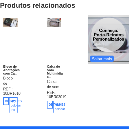
Produtos relacionados
Conheça:
Porta-Retratos
Personalizados
Saiba mais
Bloco de
Caixa de
Anotações
Som
com Ca...
Multimídia
c...
Bloco
Caixa
de
de som
anotações
REF.:
multimídia
REF.:
10BR1610
com 30
10BR03019
com
folhas
DETALHES
relógio
pautadas,
DETALHES
colocar
despertador
colocar
acompanha
no
e
no
carrinho
calculadora
carrinho
suporte
solar e
para
caneta.
celular.