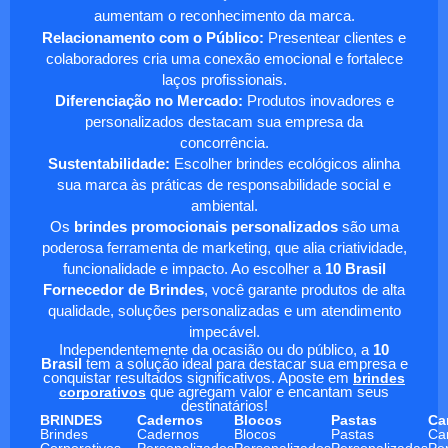
aumentam o reconhecimento da marca.
Relacionamento com o Público:
Presentear clientes e
colaboradores cria uma conexão emocional e fortalece
laços profissionais.
Diferenciação no Mercado:
Produtos inovadores e
personalizados destacam sua empresa da
concorrência.
Sustentabilidade:
Escolher brindes ecológicos alinha
sua marca às práticas de responsabilidade social e
ambiental.
Os
brindes promocionais personalizados
são uma
poderosa ferramenta de marketing, que alia criatividade,
funcionalidade e impacto. Ao escolher a
10 Brasil
Fornecedor de Brindes
, você garante produtos de alta
qualidade, soluções personalizadas e um atendimento
impecável.
Independentemente da ocasião ou do público, a
10
Brasil
tem a solução ideal para destacar sua empresa e
conquistar resultados significativos. Aposte em
brindes
corporativos
que agregam valor e encantam seus
destinatários!
BRINDES
Cadernos
Blocos
Pastas
Ca
Brindes
Cadernos
Blocos
Pastas
Ca
Corporativos
Personalizados
Personalizados
Personalizadas
Pe