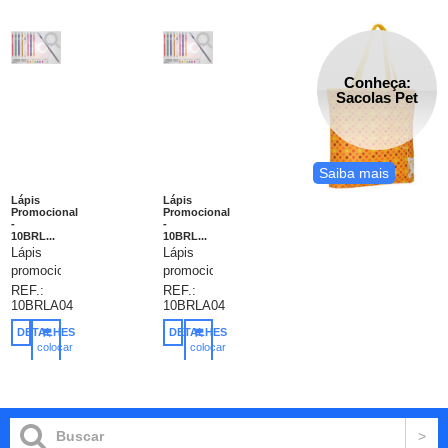
Conheça:
Sacolas Pet
Saiba mais
Lápis
Lápis
Promocional
Promocional
-
-
10BRL...
10BRL...
Lápis
Lápis
promocional
promocional
com
com
REF.:
REF.:
10BRLA04
10BRLA04
borracha,
borracha,
Redondo,
Redondo,
DETALHES
DETALHES
resina,
resina,
colocar
colocar
grafite
grafite
no
no
carrinho
carrinho
HB02,
HB02,
resistente
resistente
e com
e com
escrita
escrita