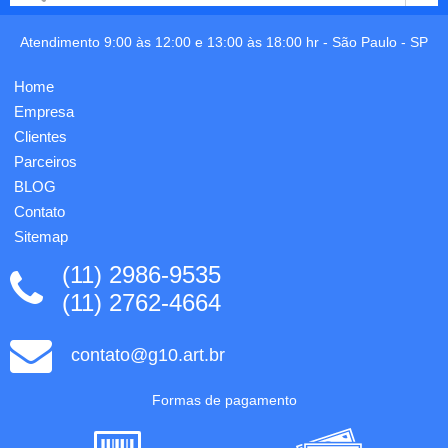
macia,
macia,
excelente
excelente
apagabilidade,
apagabilidade,
Atendimento 9:00 às 12:00 e 13:00 às 18:00 hr -
São Paulo
-
SP
apontado.
apontado.
Gravação
Gravação
Home
em uma
em uma
cor já
cor já
Empresa
in...
in...
Clientes
Parceiros
BLOG
Contato
Sitemap
(11) 2986-9535
(11) 2762-4664
contato@g10.art.br
Formas de pagamento