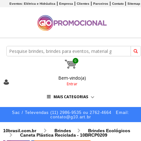
Eventos: Elétrica e Hidráulica
Empresa
Clientes
Parceiros
Contato
Sitemap
0
Bem-vindo(a)
Entrar
MAIS CATEGORIAS
Sac / Televendas (11) 2986-9535 ou 2762-4664
Email:
contato@g10.art.br
10brasil.com.br
Brindes
Brindes Ecológicos
Caneta Plástica Reciclada - 10BRCP0209