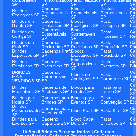
SP
SP
SP
SP
SP
Cadernos
Blocos
Pastas
Ca
Brindes
Promocionais
Promocionais
Promocionais
Pr
Ecológicos SP
SP
SP
SP
SP
Brindes em
Cadernos
Blocos
Pasta
Ca
Bambu SP
Ecológicos SP
Ecológicos SP
Ecológica SP
Ec
Cadernos
Blocos
Brindes em
Pasta
Ca
Sustentáveis
Sustentáveis
Cortiça SP
Processo SP
Re
SP
SP
Brindes em
Cadernos
Blocos
Pasta
Ca
Kraft SP
Reciclados SP
Reciclados SP
Prontuário SP
Po
Brindes
Cadernos Kraft
Blocos
Pasta
Ca
Esportivos SP
SP
Executivos SP
Reciclada SP
Ce
Blocos
Brindes
Cadernos
Pasta
Ca
Corporativos
Femininos SP
Executivos SP
Executiva SP
Br
SP
BRINDES
Cadernos
Co
Blocos de
Pasta
MAIS
Corporativos
Pe
Anotações SP
Corporativa SP
VENDIDOS SP
SP
SP
Co
Brindes
Cadernos de
Blocos para
Pasta para
Pr
Masculinos SP
Anotações SP
Brindes SP
Evento SP
SP
Brindes para
Cadernos para
Blocos para
Pasta
Co
Hotéis SP
Brindes SP
Eventos SP
Convenção SP
Ec
Brindes
Cadernos para
Co
Personalizados
Bloco Kraft SP
Pasta Kraft SP
Eventos SP
SP
SP
Brindes para
Caderno
Bloco Capa-
Pasta
Co
Eventos SP
Capa-Dura SP
Dura SP
Envelope SP
Br
10 Brasil Brindes Personalizados
|
Cadernos
Personalizados
,
Cadernos Promocionais
,
Cadernos