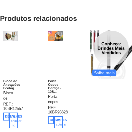
Produtos relacionados
Conheça:
Brindes Mais
Vendidos
Saiba mais
Bloco de
Porta
Anotações
Copos
Ecológ...
Cortiça -
10B...
Bloco
Porta
de
copos
anotações
REF.:
promocional,
REF.:
10BR12557
ecológico
10BR93828
redondo
com
DETALHES
em
post-its
DETALHES
colocar
cortiça.
colocar
e
no
ø100 x
no
carrinho
caneta