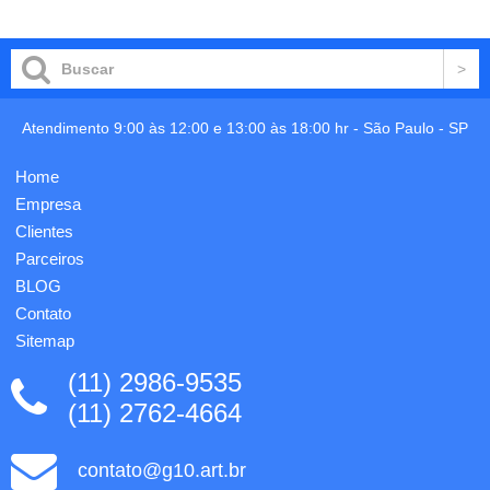
carrinho
5 mm.
reciclável.
Gravação
Contém:
em 1
Bloco
cor já
com 70
incluso.
folhas;
Post-it
Atendimento 9:00 às 12:00 e 13:00 às 18:00 hr -
São Paulo
-
SP
amarelo
25
folhas;
Home
Marcadores
Empresa
de
página
Clientes
15
Parceiros
folhas.
BLOG
Uma ...
Contato
Sitemap
(11) 2986-9535
(11) 2762-4664
contato@g10.art.br