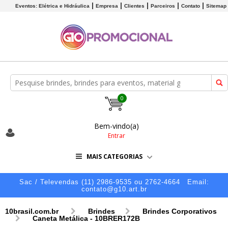
Eventos: Elétrica e Hidráulica
Empresa
Clientes
Parceiros
Contato
Sitemap
0
Bem-vindo(a)
Entrar
MAIS CATEGORIAS
Sac / Televendas (11) 2986-9535 ou 2762-4664
Email:
contato@g10.art.br
10brasil.com.br
Brindes
Brindes Corporativos
Caneta Metálica - 10BRER172B