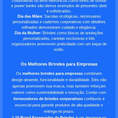
corporativas ou itens eletrônicos como fones de ouvido
e power banks são ótimos exemplos de presentes úteis
e sofisticados.
Dia das Mães:
Sacolas ecológicas, nécessaires
personalizadas e cadernos corporativos com detalhes
refinados demonstram cuidado e elegância.
Dia da Mulher:
Brindes como blocos de anotações
personalizados, canetas exclusivas e kits
organizadores promovem praticidade com um toque de
estilo.
Os Melhores Brindes para Empresas
Os
melhores brindes para empresas
combinam
design atraente, funcionalidade e durabilidade. Eles não
apenas promovem sua marca, mas também reforçam
valores como sustentabilidade e inovação. Contar com
fornecedores de brindes corporativos
confiáveis é
essencial para garantir produtos de alta qualidade e
entrega no prazo.
A
10 Brasil Fornecedor de Brindes
é um destaque no