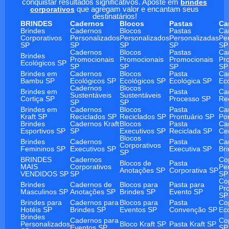
conquistar resultados significativos. Aposte em
brindes
corporativos
que agregam valor e encantam seus
destinatários!
BRINDES
Cadernos
Blocos
Pastas
Ca
Brindes
Cadernos
Blocos
Pastas
Ca
Corporativos
Personalizados
Personalizados
Personalizadas
Pe
SP
SP
SP
SP
SP
Cadernos
Blocos
Pastas
Ca
Brindes
Promocionais
Promocionais
Promocionais
Pr
Ecológicos SP
SP
SP
SP
SP
Brindes em
Cadernos
Blocos
Pasta
Ca
Bambu SP
Ecológicos SP
Ecológicos SP
Ecológica SP
Ec
Cadernos
Blocos
Brindes em
Pasta
Ca
Sustentáveis
Sustentáveis
Cortiça SP
Processo SP
Re
SP
SP
Brindes em
Cadernos
Blocos
Pasta
Ca
Kraft SP
Reciclados SP
Reciclados SP
Prontuário SP
Po
Brindes
Cadernos Kraft
Blocos
Pasta
Ca
Esportivos SP
SP
Executivos SP
Reciclada SP
Ce
Blocos
Brindes
Cadernos
Pasta
Ca
Corporativos
Femininos SP
Executivos SP
Executiva SP
Br
SP
BRINDES
Cadernos
Co
Blocos de
Pasta
MAIS
Corporativos
Pe
Anotações SP
Corporativa SP
VENDIDOS SP
SP
SP
Co
Brindes
Cadernos de
Blocos para
Pasta para
Pr
Masculinos SP
Anotações SP
Brindes SP
Evento SP
SP
Brindes para
Cadernos para
Blocos para
Pasta
Co
Hotéis SP
Brindes SP
Eventos SP
Convenção SP
Ec
Brindes
Cadernos para
Co
Personalizados
Bloco Kraft SP
Pasta Kraft SP
Eventos SP
SP