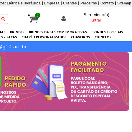
os: Elétrica e Hidráulica
Empresa
Clientes
Parceiros
Contato
Sitemap
Bem-vindo(a)
0
Entrar
HAS
BRINDES
BRINDES DATAS COMEMORATIVAS
BRINDES ESPECIAIS
S / FACAS
CHAPÉU PERSONALIZADOS
CHAVEIROS
CHINELOS
ERSONALIZADAS
GRÁFICA
GUARDA-CHUVAS
KITS
LANÇAMENTOS
@g10.art.br