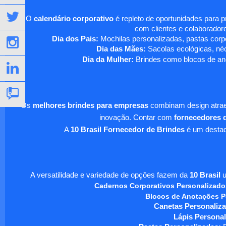
O
calendário corporativo
é repleto de oportunidades para 
com clientes e colaboradore
Dia dos Pais:
Mochilas personalizadas, pastas corpo
Dia das Mães:
Sacolas ecológicas, néc
Dia da Mulher:
Brindes como blocos de ano
Os
melhores brindes para empresas
combinam design atraen
inovação. Contar com
fornecedores d
A
10 Brasil Fornecedor de Brindes
é um destaqu
A versatilidade e variedade de opções fazem da
10 Brasil
u
Cadernos Corporativos Personalizado
Blocos de Anotações P
Canetas Personaliza
Lápis Personal