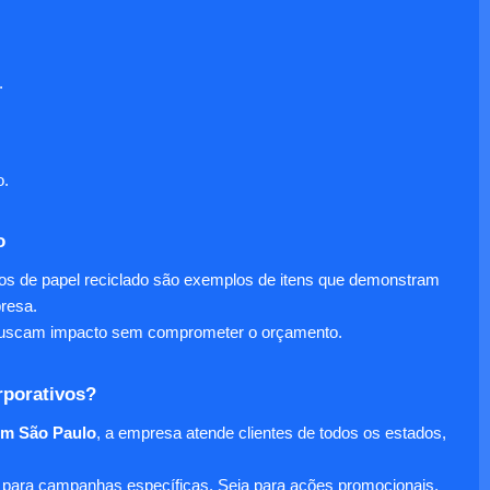
.
o.
o
nos de papel reciclado são exemplos de itens que demonstram
presa.
e buscam impacto sem comprometer o orçamento.
rporativos?
em São Paulo
, a empresa atende clientes de todos os estados,
para campanhas específicas. Seja para ações promocionais,