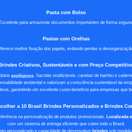
Pasta com Bolso
Excelente para armazenar documentos importantes de forma segura
Pastas com Orelhas
ferece melhor fixação dos papéis, evitando perdas e desorganizaçã
Brindes Criativos, Sustentáveis e com Preço Competitiv
dutos
ecológicos
. Sacolas reutilizáveis, canetas de bambu e cader
nsabilidade ambiental e valorizam a consciência sustentável da em
tivos, garantindo um excelente custo-benefício para empresas qu
colher a 10 Brasil Brindes Personalizados e Brindes Co
eferência na personalização de produtos promocionais.
Localizada 
com um sistema de entrega eficiente que cobre todo o Brasil.
ento personalizado e capacidade de desenvolver
brindes
sob medida 