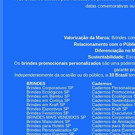
datas comemorativas ou
Valorização da Marca:
Brindes com
Relacionamento com o Públi
Diferenciação no 
Sustentabilidade:
Escol
Os
brindes promocionais personalizados
são uma poderosa
garante pr
Independentemente da ocasião ou do público, a
10 Brasil
tem
BRINDES
Cadernos
Brindes Corporativos SP
Cadernos Personaliza
Brindes Ecológicos SP
Cadernos Promociona
Brindes em Bambu SP
Cadernos Ecológicos 
Brindes em Cortiça SP
Cadernos Sustentávei
Brindes em Kraft SP
Cadernos Reciclados 
Brindes Esportivos SP
Cadernos Kraft SP
Brindes Femininos SP
Cadernos Executivos 
BRINDES MAIS VENDIDOS SP
Cadernos Corporativo
Brindes Masculinos SP
Cadernos de Anotaçõ
Brindes para Hotéis SP
Cadernos para Brinde
Brindes Personalizados SP
Cadernos para Event
Brindes para Eventos SP
Caderno Capa-Dura 