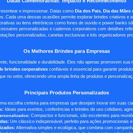
Datas Comemorativas: Impacto e Reconhecimento
presentear e impressionar. Datas como
Dia dos Pais
,
Dia das Mães
s. Cada uma dessas ocasiões permite explorar brindes criativos e ali
rativas ou itens eletrônicos como fones de ouvido e power banks sã
essaires personalizadas e cadernos corporativos com detalhes ref
tações personalizados, canetas exclusivas e kits organizadores pr
Os Melhores Brindes para Empresas
te, funcionalidade e durabilidade. Eles não apenas promovem sua
e brindes corporativos
confiáveis é essencial para garantir produto
e no setor, oferecendo uma ampla linha de produtos e personalizaç
Principais Produtos Personalizados
ma escolha certeira para empresas que desejam inovar em suas camp
s
:
Ideais para eventos, conferências e brindes de uso cotidiano, agr
ersonalizados
:
Compactos e funcionais, são excelentes para reuniõe
das:
Um clássico indispensável, perfeito para ações promocionais e
izados:
Alternativa simples e ecológica, que combina com campanha