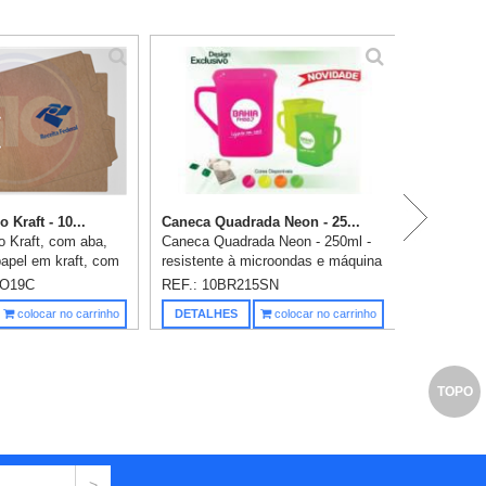
P
 Kraft - 10...
Caneca Quadrada Neon - 25...
 Kraft, com aba,
Caneca Quadrada Neon - 250ml -
apel em kraft, com
resistente à microondas e máquina
ilhas tipo romeu e
de lavar, Capacidade de 250 ml -
CO19C
REF.: 10BR215SN
ão em 1 cor já
Cores Neon - Consultar as cores.
Saiba m
colocar no carrinho
DETALHES
colocar no carrinho
as: 25 x 32cm...
Gravação em uma cor já i...
TOPO