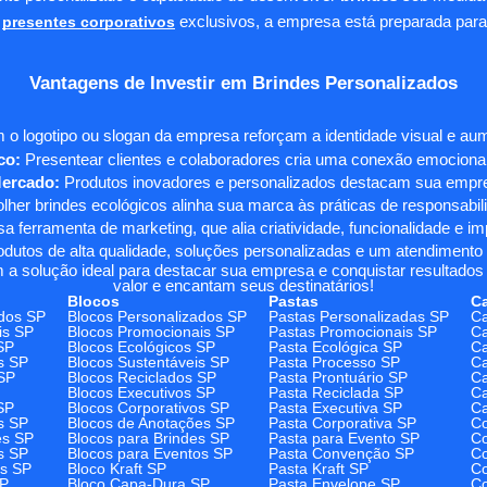
presentes corporativos
exclusivos, a empresa está preparada para
Vantagens de Investir em Brindes Personalizados
 o logotipo ou slogan da empresa reforçam a identidade visual e a
co:
Presentear clientes e colaboradores cria uma conexão emocional e
Mercado:
Produtos inovadores e personalizados destacam sua empre
her brindes ecológicos alinha sua marca às práticas de responsabili
 ferramenta de marketing, que alia criatividade, funcionalidade e i
odutos de alta qualidade, soluções personalizadas e um atendimento
 a solução ideal para destacar sua empresa e conquistar resultados 
valor e encantam seus destinatários!
Blocos
Pastas
C
dos SP
Blocos Personalizados SP
Pastas Personalizadas SP
Ca
is SP
Blocos Promocionais SP
Pastas Promocionais SP
Ca
SP
Blocos Ecológicos SP
Pasta Ecológica SP
Ca
s SP
Blocos Sustentáveis SP
Pasta Processo SP
Ca
SP
Blocos Reciclados SP
Pasta Prontuário SP
Ca
Blocos Executivos SP
Pasta Reciclada SP
C
SP
Blocos Corporativos SP
Pasta Executiva SP
Ca
s SP
Blocos de Anotações SP
Pasta Corporativa SP
Co
es SP
Blocos para Brindes SP
Pasta para Evento SP
Co
s SP
Blocos para Eventos SP
Pasta Convenção SP
Co
os SP
Bloco Kraft SP
Pasta Kraft SP
Co
SP
Bloco Capa-Dura SP
Pasta Envelope SP
Co