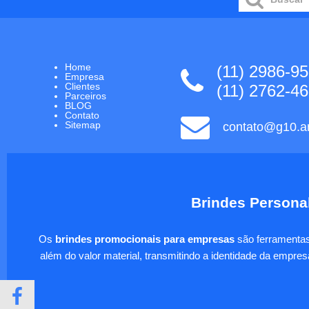
Home
(11) 2986-9
Empresa
Clientes
(11) 2762-4
Parceiros
BLOG
Contato
Sitemap
contato@g10.ar
Brindes Personal
Os
brindes promocionais para empresas
são ferramentas 
além do valor material, transmitindo a identidade da empre