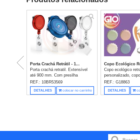
Porta Crachá Retrátil - 1...
Copo Ecológico Retr
Porta crachá retratil. Extensível
Copo ecológico retrá
até 900 mm. Com presilha
personalizado, copo
metálica. ø32 x 9 mm. 1 gravação
palha de trigo de 1
REF.: 10BR53569
REF.: G18863
já incluso.
Acompanha alça de 
DETALHES
colocar no carrinho
DETALHES
co
Personalização em 
incluso.