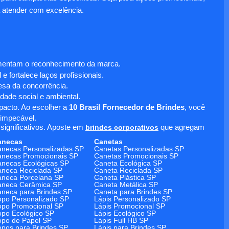
 atender com excelência.
umentam o reconhecimento da marca.
 fortalece laços profissionais.
sa da concorrência.
dade social e ambiental.
mpacto. Ao escolher a
10 Brasil Fornecedor de Brindes
, você
 impecável.
significativos. Aposte em
brindes corporativos
que agregam
anecas
Canetas
necas Personalizadas SP
Canetas Personalizadas SP
necas Promocionais SP
Canetas Promocionais SP
necas Ecológicas SP
Caneta Ecológica SP
neca Reciclada SP
Caneta Reciclada SP
neca Porcelana SP
Caneta Plástica SP
aneca Cerâmica SP
Caneta Metálica SP
neca para Brindes SP
Caneta para Brindes SP
po Personalizado SP
Lápis Personalizado SP
po Promocional SP
Lápis Promocional SP
po Ecológico SP
Lápis Ecológico SP
po de Papel SP
Lápis Full HB SP
pos para Brindes SP
Lápis para Brindes SP