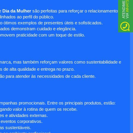
WHATSAPP
A
T
N
D
I
M
E
N
T
O
V
I
A
e
Dia da Mulher
são perfeitas para reforçar o relacionamento
E
nhados ao perfil do público.
o ótimos exemplos de presentes úteis e sofisticados.
inados demonstram cuidado e elegância.
omovem praticidade com um toque de estilo.
 marca, mas também reforçam valores como sustentabilidade e
s de alta qualidade e entrega no prazo.
ão para atender às necessidades de cada cliente.
anhas promocionais. Entre os principais produtos, estão:
egando valor à rotina de quem os recebe.
s e atividades externas.
 eventos corporativos.
s sustentáveis.