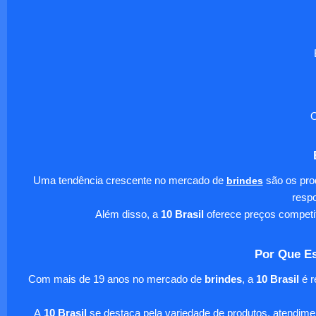
O
Uma tendência crescente no mercado de
brindes
são os pro
respo
Além disso, a
10 Brasil
oferece preços competi
Por Que Es
Com mais de 19 anos no mercado de
brindes
, a
10 Brasil
é r
A
10 Brasil
se destaca pela variedade de produtos, atendim