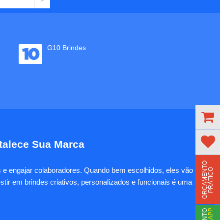
G10 Brindes
rtalece Sua Marca
O
R
Ç
A
M
E
N
T
O
P
R
Á
T
I
C
es e engajar colaboradores. Quando bem escolhidos, eles vão
O
tir em brindes criativos, personalizados e funcionais é uma