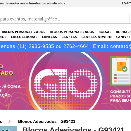
Event
os de anotações e brindes personalizados.
BALDES PERSONALIZADOS
BLOCOS PERSONALIZADOS
BOLSAS
BORRAC
NOS
CALCULADORAS
CANECAS
CANETAS
CANETAS NEWPEN
CANIVETE
POS
ELETRÔNICOS
EMBALAGENS
ESCRITÓRIO
EVENTOS
GARRAFAS P
vendas (11) 2986-9535 ou 2762-4664
Email:
contato
LÁPIS
os
Blocos Adesivados - G93421
Blocos Adesivados - G93421