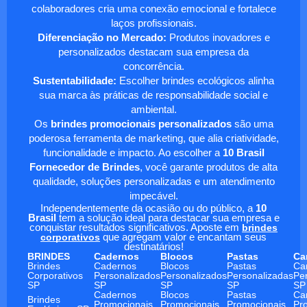
colaboradores cria uma conexão emocional e fortalece
laços profissionais.
Diferenciação no Mercado:
Produtos inovadores e
personalizados destacam sua empresa da
concorrência.
Sustentabilidade:
Escolher brindes ecológicos alinha
sua marca às práticas de responsabilidade social e
ambiental.
Os
brindes promocionais personalizados
são uma
poderosa ferramenta de marketing, que alia criatividade,
funcionalidade e impacto. Ao escolher a
10 Brasil
Fornecedor de Brindes
, você garante produtos de alta
qualidade, soluções personalizadas e um atendimento
impecável.
Independentemente da ocasião ou do público, a
10
Brasil
tem a solução ideal para destacar sua empresa e
conquistar resultados significativos. Aposte em
brindes
corporativos
que agregam valor e encantam seus
destinatários!
BRINDES
Cadernos
Blocos
Pastas
Ca
Brindes
Cadernos
Blocos
Pastas
Ca
Corporativos
Personalizados
Personalizados
Personalizadas
Pe
SP
SP
SP
SP
SP
Cadernos
Blocos
Pastas
Ca
Brindes
Promocionais
Promocionais
Promocionais
Pr