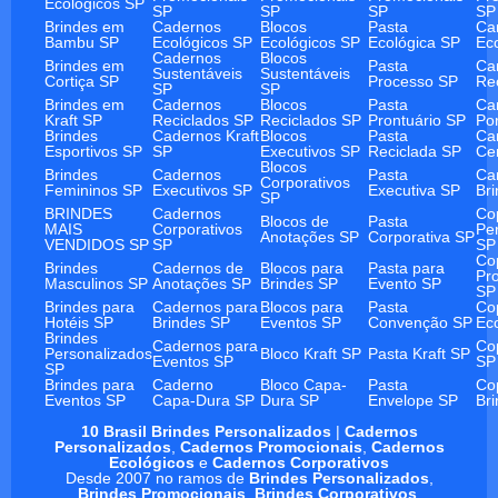
Ecológicos SP
SP
SP
SP
SP
Brindes em
Cadernos
Blocos
Pasta
Ca
Bambu SP
Ecológicos SP
Ecológicos SP
Ecológica SP
Ec
Cadernos
Blocos
Brindes em
Pasta
Ca
Sustentáveis
Sustentáveis
Cortiça SP
Processo SP
Re
SP
SP
Brindes em
Cadernos
Blocos
Pasta
Ca
Kraft SP
Reciclados SP
Reciclados SP
Prontuário SP
Po
Brindes
Cadernos Kraft
Blocos
Pasta
Ca
Esportivos SP
SP
Executivos SP
Reciclada SP
Ce
Blocos
Brindes
Cadernos
Pasta
Ca
Corporativos
Femininos SP
Executivos SP
Executiva SP
Br
SP
BRINDES
Cadernos
Co
Blocos de
Pasta
MAIS
Corporativos
Pe
Anotações SP
Corporativa SP
VENDIDOS SP
SP
SP
Co
Brindes
Cadernos de
Blocos para
Pasta para
Pr
Masculinos SP
Anotações SP
Brindes SP
Evento SP
SP
Brindes para
Cadernos para
Blocos para
Pasta
Co
Hotéis SP
Brindes SP
Eventos SP
Convenção SP
Ec
Brindes
Cadernos para
Co
Personalizados
Bloco Kraft SP
Pasta Kraft SP
Eventos SP
SP
SP
Brindes para
Caderno
Bloco Capa-
Pasta
Co
Eventos SP
Capa-Dura SP
Dura SP
Envelope SP
Br
10 Brasil Brindes Personalizados
|
Cadernos
Personalizados
,
Cadernos Promocionais
,
Cadernos
Ecológicos
e
Cadernos Corporativos
Desde 2007 no ramos de
Brindes Personalizados
,
Brindes Promocionais
,
Brindes Corporativos
.