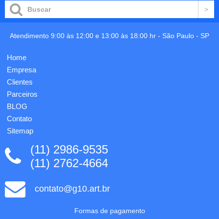
em
frontal
discos
com
plásticos
chapa
reposicionáveis.
inox e
Atendimento 9:00 às 12:00 e 13:00 às 18:00 hr -
São Paulo
-
SP
Inclui
verso
fichas
brilhante
para
Home
liso. 1
marcação
gravação
Empresa
dos dias
já
do mês
Clientes
incluso.
em
Parceiros
númer...
BLOG
Contato
Sitemap
(11) 2986-9535
(11) 2762-4664
contato@g10.art.br
Formas de pagamento