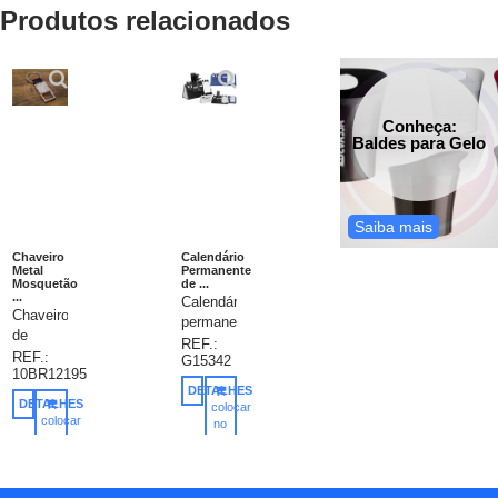
Produtos relacionados
Conheça:
Baldes para Gelo
Saiba mais
Chaveiro
Calendário
Metal
Permanente
Mosquetão
de ...
...
Calendário
Chaveiro
permanente
de
de
REF.:
metal
REF.:
G15342
mesa
10BR12195
com
com
DETALHES
mosquetão
base
DETALHES
colocar
(sem
colocar
em
no
trava) e
no
carrinho
percalux
carrinho
alça de
e
nylon.
encadernação
Parte