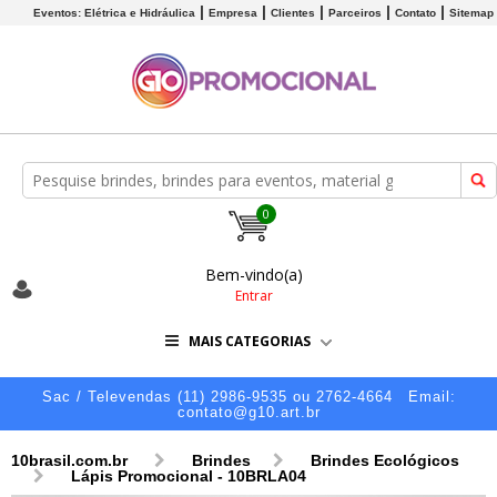
Eventos: Elétrica e Hidráulica
Empresa
Clientes
Parceiros
Contato
Sitemap
0
Bem-vindo(a)
Entrar
MAIS CATEGORIAS
Sac / Televendas (11) 2986-9535 ou 2762-4664
Email:
contato@g10.art.br
10brasil.com.br
Brindes
Brindes Ecológicos
Lápis Promocional - 10BRLA04