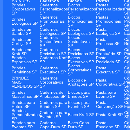
BRINDES
Cadernos
Blocos
Pastas
Ca
Brindes
Cadernos
Blocos
Pastas
Ca
Corporativos
Personalizados
Personalizados
Personalizadas
Pe
SP
SP
SP
SP
SP
Cadernos
Blocos
Pastas
Ca
Brindes
Promocionais
Promocionais
Promocionais
Pr
Ecológicos SP
SP
SP
SP
SP
Brindes em
Cadernos
Blocos
Pasta
Ca
Bambu SP
Ecológicos SP
Ecológicos SP
Ecológica SP
Ec
Cadernos
Blocos
Brindes em
Pasta
Ca
Sustentáveis
Sustentáveis
Cortiça SP
Processo SP
Re
SP
SP
Brindes em
Cadernos
Blocos
Pasta
Ca
Kraft SP
Reciclados SP
Reciclados SP
Prontuário SP
Po
Brindes
Cadernos Kraft
Blocos
Pasta
Ca
Esportivos SP
SP
Executivos SP
Reciclada SP
Ce
Blocos
Brindes
Cadernos
Pasta
Ca
Corporativos
Femininos SP
Executivos SP
Executiva SP
Br
SP
BRINDES
Cadernos
Co
Blocos de
Pasta
MAIS
Corporativos
Pe
Anotações SP
Corporativa SP
VENDIDOS SP
SP
SP
Co
Brindes
Cadernos de
Blocos para
Pasta para
Pr
Masculinos SP
Anotações SP
Brindes SP
Evento SP
SP
Brindes para
Cadernos para
Blocos para
Pasta
Co
Hotéis SP
Brindes SP
Eventos SP
Convenção SP
Ec
Brindes
Cadernos para
Co
Personalizados
Bloco Kraft SP
Pasta Kraft SP
Eventos SP
SP
SP
Brindes para
Caderno
Bloco Capa-
Pasta
Co
Eventos SP
Capa-Dura SP
Dura SP
Envelope SP
Br