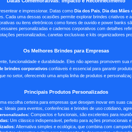
Datas Comemorativas: Impacto e Reconhecimento
presentear e impressionar. Datas como
Dia dos Pais
,
Dia das Mães
s. Cada uma dessas ocasiões permite explorar brindes criativos e ali
rativas ou itens eletrônicos como fones de ouvido e power banks sã
essaires personalizadas e cadernos corporativos com detalhes ref
tações personalizados, canetas exclusivas e kits organizadores pr
Os Melhores Brindes para Empresas
te, funcionalidade e durabilidade. Eles não apenas promovem sua
e brindes corporativos
confiáveis é essencial para garantir produto
e no setor, oferecendo uma ampla linha de produtos e personalizaç
Principais Produtos Personalizados
ma escolha certeira para empresas que desejam inovar em suas camp
s
:
Ideais para eventos, conferências e brindes de uso cotidiano, agr
ersonalizados
:
Compactos e funcionais, são excelentes para reuniõe
das:
Um clássico indispensável, perfeito para ações promocionais e
izados:
Alternativa simples e ecológica, que combina com campanha