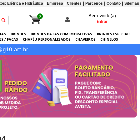
os: Elétrica e Hidráulica
Empresa
Clientes
Parceiros
Contato
Sitemap
Bem-vindo(a)
0
Entrar
HAS
BRINDES
BRINDES DATAS COMEMORATIVAS
BRINDES ESPECIAIS
S / FACAS
CHAPÉU PERSONALIZADOS
CHAVEIROS
CHINELOS
ERSONALIZADAS
GRÁFICA
GUARDA-CHUVAS
KITS
LANÇAMENTOS
@g10.art.br
04