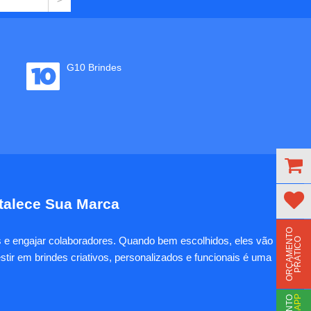
G10 Brindes
rtalece Sua Marca
O
R
Ç
A
M
E
N
T
O
P
R
Á
T
I
C
es e engajar colaboradores. Quando bem escolhidos, eles vão
O
tir em brindes criativos, personalizados e funcionais é uma