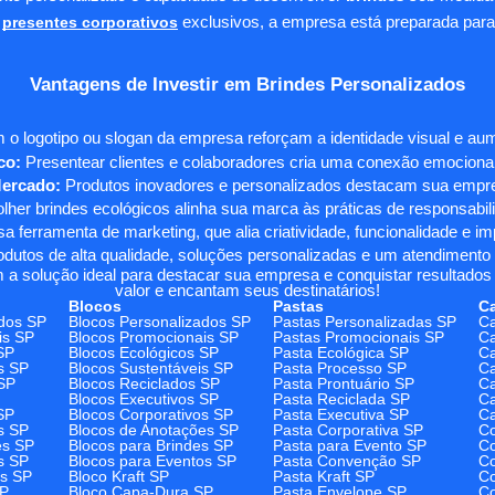
presentes corporativos
exclusivos, a empresa está preparada para
Vantagens de Investir em Brindes Personalizados
 o logotipo ou slogan da empresa reforçam a identidade visual e a
co:
Presentear clientes e colaboradores cria uma conexão emocional e
Mercado:
Produtos inovadores e personalizados destacam sua empre
her brindes ecológicos alinha sua marca às práticas de responsabili
 ferramenta de marketing, que alia criatividade, funcionalidade e i
odutos de alta qualidade, soluções personalizadas e um atendimento
 a solução ideal para destacar sua empresa e conquistar resultados 
valor e encantam seus destinatários!
Blocos
Pastas
C
dos SP
Blocos Personalizados SP
Pastas Personalizadas SP
Ca
is SP
Blocos Promocionais SP
Pastas Promocionais SP
Ca
SP
Blocos Ecológicos SP
Pasta Ecológica SP
Ca
s SP
Blocos Sustentáveis SP
Pasta Processo SP
Ca
SP
Blocos Reciclados SP
Pasta Prontuário SP
Ca
Blocos Executivos SP
Pasta Reciclada SP
C
SP
Blocos Corporativos SP
Pasta Executiva SP
Ca
s SP
Blocos de Anotações SP
Pasta Corporativa SP
Co
es SP
Blocos para Brindes SP
Pasta para Evento SP
Co
s SP
Blocos para Eventos SP
Pasta Convenção SP
Co
os SP
Bloco Kraft SP
Pasta Kraft SP
Co
SP
Bloco Capa-Dura SP
Pasta Envelope SP
Co