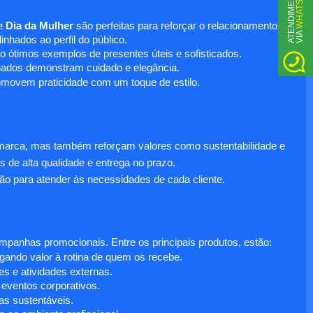
WHATSAPP
A
T
N
D
I
M
E
N
T
O
V
I
A
e
Dia da Mulher
são perfeitas para reforçar o relacionamento
E
nhados ao perfil do público.
o ótimos exemplos de presentes úteis e sofisticados.
inados demonstram cuidado e elegância.
omovem praticidade com um toque de estilo.
 marca, mas também reforçam valores como sustentabilidade e
s de alta qualidade e entrega no prazo.
ão para atender às necessidades de cada cliente.
anhas promocionais. Entre os principais produtos, estão:
egando valor à rotina de quem os recebe.
s e atividades externas.
 eventos corporativos.
s sustentáveis.