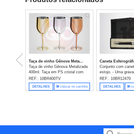
Taça de vinho Gênova Meta...
Caneta Esferográfi
Taça de vinho Gênova Metalizada
Conjunto com canet
400ml. Taça em PS cristal com
estojo. - Uma grava
metalização. Gravação em 1 cor já
REF.: 10BR400TV
REF.: 10BR12470
incluso.
DETALHES
colocar no carrinho
DETALHES
co