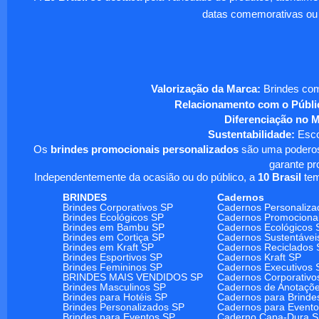
datas comemorativas ou
Valorização da Marca:
Brindes com
Relacionamento com o Públi
Diferenciação no 
Sustentabilidade:
Escol
Os
brindes promocionais personalizados
são uma poderosa
garante pr
Independentemente da ocasião ou do público, a
10 Brasil
tem
BRINDES
Cadernos
Brindes Corporativos SP
Cadernos Personaliza
Brindes Ecológicos SP
Cadernos Promociona
Brindes em Bambu SP
Cadernos Ecológicos 
Brindes em Cortiça SP
Cadernos Sustentávei
Brindes em Kraft SP
Cadernos Reciclados 
Brindes Esportivos SP
Cadernos Kraft SP
Brindes Femininos SP
Cadernos Executivos 
BRINDES MAIS VENDIDOS SP
Cadernos Corporativo
Brindes Masculinos SP
Cadernos de Anotaçõ
Brindes para Hotéis SP
Cadernos para Brinde
Brindes Personalizados SP
Cadernos para Event
Brindes para Eventos SP
Caderno Capa-Dura 