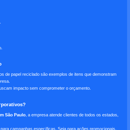
.
o.
o
nos de papel reciclado são exemplos de itens que demonstram
presa.
e buscam impacto sem comprometer o orçamento.
rporativos?
em São Paulo
, a empresa atende clientes de todos os estados,
para campanhas específicas. Seja para ações promocionais,