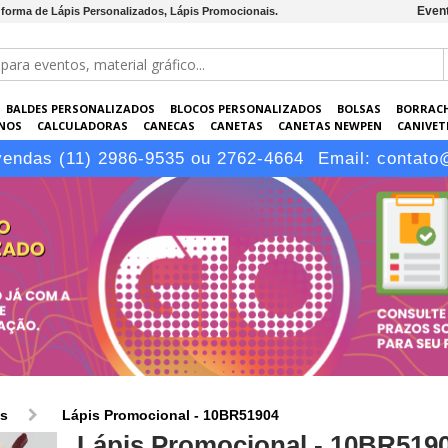
Event
 forma de Lápis Personalizados, Lápis Promocionais.
BALDES PERSONALIZADOS
BLOCOS PERSONALIZADOS
BOLSAS
BORRAC
NOS
CALCULADORAS
CANECAS
CANETAS
CANETAS NEWPEN
CANIVETE
POS
ELETRÔNICOS
EMBALAGENS
ESCRITÓRIO
EVENTOS
GARRAFAS P
vendas (11) 2986-9535 ou 2762-4664
Email:
contato
LÁPIS
os
Lápis Promocional - 10BR51904
Lápis Promocional - 10BR519