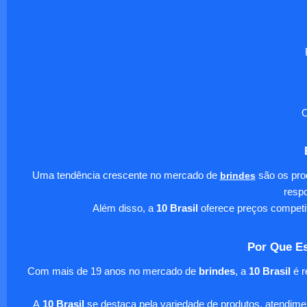
O
Uma tendência crescente no mercado de
brindes
são os pro
respo
Além disso, a
10 Brasil
oferece preços competi
Por Que Es
Com mais de 19 anos no mercado de
brindes
, a
10 Brasil
é r
A
10 Brasil
se destaca pela variedade de produtos, atendim