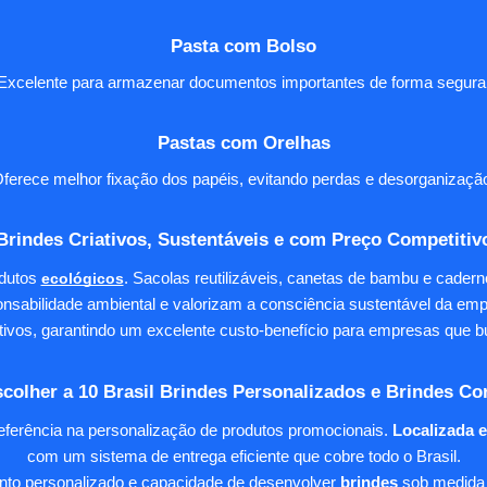
Pasta com Bolso
Excelente para armazenar documentos importantes de forma segura
Pastas com Orelhas
ferece melhor fixação dos papéis, evitando perdas e desorganizaçã
Brindes Criativos, Sustentáveis e com Preço Competitiv
dutos
ecológicos
. Sacolas reutilizáveis, canetas de bambu e cader
nsabilidade ambiental e valorizam a consciência sustentável da em
tivos, garantindo um excelente custo-benefício para empresas qu
colher a 10 Brasil Brindes Personalizados e Brindes Co
eferência na personalização de produtos promocionais.
Localizada 
com um sistema de entrega eficiente que cobre todo o Brasil.
ento personalizado e capacidade de desenvolver
brindes
sob medida 