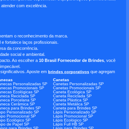
 atender com excelência.
umentam o reconhecimento da marca.
 fortalece laços profissionais.
sa da concorrência.
dade social e ambiental.
mpacto. Ao escolher a
10 Brasil Fornecedor de Brindes
, você
 impecável.
significativos. Aposte em
brindes corporativos
que agregam
anecas
Canetas
necas Personalizadas SP
Canetas Personalizadas SP
necas Promocionais SP
Canetas Promocionais SP
necas Ecológicas SP
Caneta Ecológica SP
neca Reciclada SP
Caneta Reciclada SP
neca Porcelana SP
Caneta Plástica SP
aneca Cerâmica SP
Caneta Metálica SP
neca para Brindes SP
Caneta para Brindes SP
po Personalizado SP
Lápis Personalizado SP
po Promocional SP
Lápis Promocional SP
po Ecológico SP
Lápis Ecológico SP
po de Papel SP
Lápis Full HB SP
pos para Brindes SP
Lápis para Brindes SP