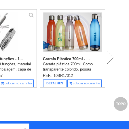
P
P
funções - 1...
Garrafa Plástica 700ml - ...
 funções, material
Garrafa plástica 700ml. Corpo
embalagem, capa de
transparente colorido, possui
 a laser já incluso.
tampa e base em alumínio. 1
57
REF.: 10BR17012
Gravação já incluso.
Saiba m
colocar no carrinho
DETALHES
colocar no carrinho
TOPO