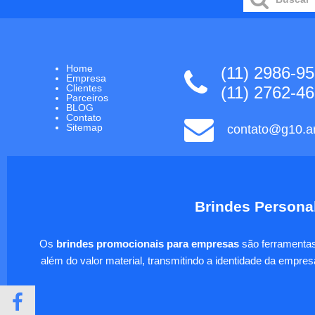
Home
(11) 2986-9
Empresa
Clientes
(11) 2762-4
Parceiros
BLOG
Contato
Sitemap
contato@g10.ar
Brindes Personal
Os
brindes promocionais para empresas
são ferramentas 
além do valor material, transmitindo a identidade da empre