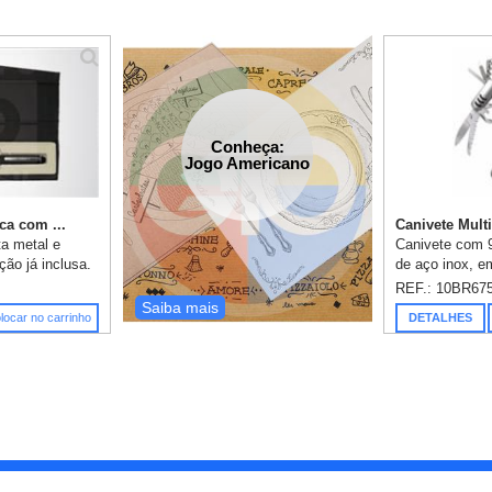
Conheça:
Jogo Americano
ca com ...
Canivete Multi
a metal e
Canivete com 9
ção já inclusa.
de aço inox, 
nylon, gravação
REF.: 10BR67
Saiba mais
locar no carrinho
DETALHES