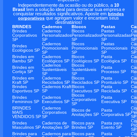
Independentemente da ocasião ou do público, a
10
Brasil
tem a solução ideal para destacar sua empresa e
conquistar resultados significativos. Aposte em
brindes
corporativos
que agregam valor e encantam seus
destinatários!
BRINDES
Cadernos
Blocos
Pastas
Ca
Brindes
Cadernos
Blocos
Pastas
Ca
Corporativos
Personalizados
Personalizados
Personalizadas
Pe
SP
SP
SP
SP
SP
Cadernos
Blocos
Pastas
Ca
Brindes
Promocionais
Promocionais
Promocionais
Pr
Ecológicos SP
SP
SP
SP
SP
Brindes em
Cadernos
Blocos
Pasta
Ca
Bambu SP
Ecológicos SP
Ecológicos SP
Ecológica SP
Ec
Cadernos
Blocos
Brindes em
Pasta
Ca
Sustentáveis
Sustentáveis
Cortiça SP
Processo SP
Re
SP
SP
Brindes em
Cadernos
Blocos
Pasta
Ca
Kraft SP
Reciclados SP
Reciclados SP
Prontuário SP
Po
Brindes
Cadernos Kraft
Blocos
Pasta
Ca
Esportivos SP
SP
Executivos SP
Reciclada SP
Ce
Blocos
Brindes
Cadernos
Pasta
Ca
Corporativos
Femininos SP
Executivos SP
Executiva SP
Br
SP
BRINDES
Cadernos
Co
Blocos de
Pasta
MAIS
Corporativos
Pe
Anotações SP
Corporativa SP
VENDIDOS SP
SP
SP
Co
Brindes
Cadernos de
Blocos para
Pasta para
Pr
Masculinos SP
Anotações SP
Brindes SP
Evento SP
SP
Brindes para
Cadernos para
Blocos para
Pasta
Co