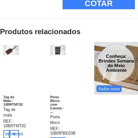
COTAR
Produtos relacionados
Conheça:
Brindes Semana
do Meio
Ambiente
Saiba mais
Tag de
Porta
Mala -
Bloco
10BRTMT02
com
Caneta -
Tag de
...
mala
Porta
confeccionada
REF.:
bloco
10BRTMT02
em
com
REF.:
couro
10BRPBE03B
lingueta
DETALHES
sintético,