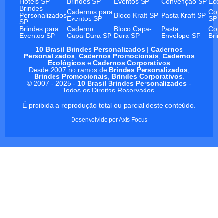
Hotéis SP
Brindes SP
Eventos SP
Convenção SP
Ec
Brindes
Cadernos para
Co
Personalizados
Bloco Kraft SP
Pasta Kraft SP
Eventos SP
SP
SP
Brindes para
Caderno
Bloco Capa-
Pasta
Co
Eventos SP
Capa-Dura SP
Dura SP
Envelope SP
Br
10 Brasil Brindes Personalizados
|
Cadernos
Personalizados
,
Cadernos Promocionais
,
Cadernos
Ecológicos
e
Cadernos Corporativos
Desde 2007 no ramos de
Brindes Personalizados
,
Brindes Promocionais
,
Brindes Corporativos
.
© 2007 - 2025 -
10 Brasil Brindes Personalizados
-
Todos os Direitos Reservados.
É proibida a reprodução total ou parcial deste conteúdo.
Desenvolvido por
Axis Focus