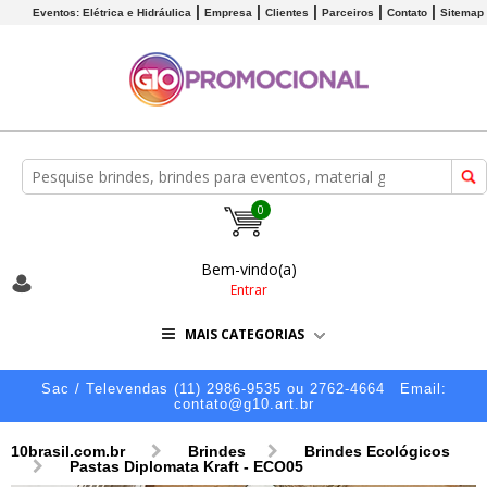
Eventos: Elétrica e Hidráulica
Empresa
Clientes
Parceiros
Contato
Sitemap
0
Bem-vindo(a)
Entrar
MAIS CATEGORIAS
Sac / Televendas (11) 2986-9535 ou 2762-4664
Email:
contato@g10.art.br
10brasil.com.br
Brindes
Brindes Ecológicos
Pastas Diplomata Kraft - ECO05