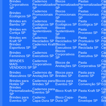
Brindes
Cadernos
Blocos
Pastas
Ca
Corporativos
Personalizados
Personalizados
Personalizadas
Pe
SP
SP
SP
SP
SP
Cadernos
Blocos
Pastas
Ca
Brindes
Promocionais
Promocionais
Promocionais
Pr
Ecológicos SP
SP
SP
SP
SP
Brindes em
Cadernos
Blocos
Pasta
Ca
Bambu SP
Ecológicos SP
Ecológicos SP
Ecológica SP
Ec
Cadernos
Blocos
Brindes em
Pasta
Ca
Sustentáveis
Sustentáveis
Cortiça SP
Processo SP
Re
SP
SP
Brindes em
Cadernos
Blocos
Pasta
Ca
Kraft SP
Reciclados SP
Reciclados SP
Prontuário SP
Po
Brindes
Cadernos Kraft
Blocos
Pasta
Ca
Esportivos SP
SP
Executivos SP
Reciclada SP
Ce
Blocos
Brindes
Cadernos
Pasta
Ca
Corporativos
Femininos SP
Executivos SP
Executiva SP
Br
SP
BRINDES
Cadernos
Co
Blocos de
Pasta
MAIS
Corporativos
Pe
Anotações SP
Corporativa SP
VENDIDOS SP
SP
SP
Co
Brindes
Cadernos de
Blocos para
Pasta para
Pr
Masculinos SP
Anotações SP
Brindes SP
Evento SP
SP
Brindes para
Cadernos para
Blocos para
Pasta
Co
Hotéis SP
Brindes SP
Eventos SP
Convenção SP
Ec
Brindes
Cadernos para
Co
Personalizados
Bloco Kraft SP
Pasta Kraft SP
Eventos SP
SP
SP
Brindes para
Caderno
Bloco Capa-
Pasta
Co
Eventos SP
Capa-Dura SP
Dura SP
Envelope SP
Br