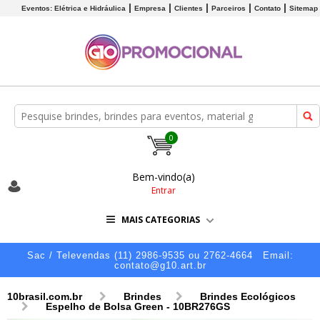
Eventos: Elétrica e Hidráulica
Empresa
Clientes
Parceiros
Contato
Sitemap
0
Bem-vindo(a)
Entrar
MAIS CATEGORIAS
Sac / Televendas (11) 2986-9535 ou 2762-4664
Email:
contato@g10.art.br
10brasil.com.br
Brindes
Brindes Ecológicos
Espelho de Bolsa Green - 10BR276GS