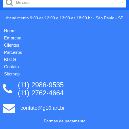
incluso
Food
(capa -
grade.
frente),
Caixa
miolo
Atendimento 9:00 às 12:00 e 13:00 às 18:00 hr -
São Paulo
-
SP
branca
com 96
94651
folhas
vendida
Home
em
opcionalmente.
papel
Empresa
Ø70 x
off-set
225
Clientes
75gr,
mm.
Parceiros
impres...
Gravação
BLOG
em 1
co...
Contato
Sitemap
(11) 2986-9535
(11) 2762-4664
contato@g10.art.br
Formas de pagamento