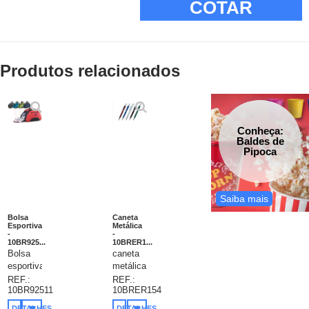
COTAR
Produtos relacionados
Conheça:
Baldes de
Pipoca
Saiba mais
Bolsa
Caneta
Esportiva
Metálica
-
-
10BR925...
10BRER1...
Bolsa
caneta
esportiva.
metálica
600D.
- Caneta
REF.:
REF.:
10BR92511
10BRER154
Divisória
de
interior
metal -
DETALHES
DETALHES