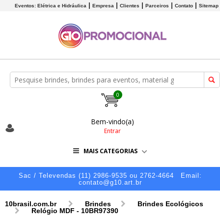
Eventos: Elétrica e Hidráulica
Empresa
Clientes
Parceiros
Contato
Sitemap
0
Bem-vindo(a)
Entrar
MAIS CATEGORIAS
Sac / Televendas (11) 2986-9535 ou 2762-4664
Email:
contato@g10.art.br
10brasil.com.br
Brindes
Brindes Ecológicos
Relógio MDF - 10BR97390