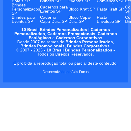
Hotéis SP
Brindes SP
Eventos SP
Convenção SP
Ec
Brindes
Cadernos para
Co
Personalizados
Bloco Kraft SP
Pasta Kraft SP
Eventos SP
SP
SP
Brindes para
Caderno
Bloco Capa-
Pasta
Co
Eventos SP
Capa-Dura SP
Dura SP
Envelope SP
Br
10 Brasil Brindes Personalizados
|
Cadernos
Personalizados
,
Cadernos Promocionais
,
Cadernos
Ecológicos
e
Cadernos Corporativos
Desde 2007 no ramos de
Brindes Personalizados
,
Brindes Promocionais
,
Brindes Corporativos
.
© 2007 - 2025 -
10 Brasil Brindes Personalizados
-
Todos os Direitos Reservados.
É proibida a reprodução total ou parcial deste conteúdo.
Desenvolvido por
Axis Focus