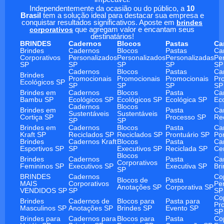
Independentemente da ocasião ou do público, a
10
Brasil
tem a solução ideal para destacar sua empresa e
conquistar resultados significativos. Aposte em
brindes
corporativos
que agregam valor e encantam seus
destinatários!
BRINDES
Cadernos
Blocos
Pastas
Ca
Brindes
Cadernos
Blocos
Pastas
Ca
Corporativos
Personalizados
Personalizados
Personalizadas
Pe
SP
SP
SP
SP
SP
Cadernos
Blocos
Pastas
Ca
Brindes
Promocionais
Promocionais
Promocionais
Pr
Ecológicos SP
SP
SP
SP
SP
Brindes em
Cadernos
Blocos
Pasta
Ca
Bambu SP
Ecológicos SP
Ecológicos SP
Ecológica SP
Ec
Cadernos
Blocos
Brindes em
Pasta
Ca
Sustentáveis
Sustentáveis
Cortiça SP
Processo SP
Re
SP
SP
Brindes em
Cadernos
Blocos
Pasta
Ca
Kraft SP
Reciclados SP
Reciclados SP
Prontuário SP
Po
Brindes
Cadernos Kraft
Blocos
Pasta
Ca
Esportivos SP
SP
Executivos SP
Reciclada SP
Ce
Blocos
Brindes
Cadernos
Pasta
Ca
Corporativos
Femininos SP
Executivos SP
Executiva SP
Br
SP
BRINDES
Cadernos
Co
Blocos de
Pasta
MAIS
Corporativos
Pe
Anotações SP
Corporativa SP
VENDIDOS SP
SP
SP
Co
Brindes
Cadernos de
Blocos para
Pasta para
Pr
Masculinos SP
Anotações SP
Brindes SP
Evento SP
SP
Brindes para
Cadernos para
Blocos para
Pasta
Co