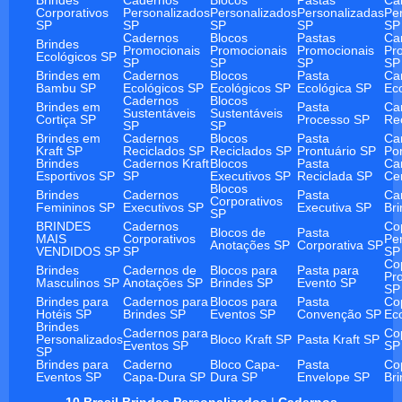
Corporativos
Personalizados
Personalizados
Personalizadas
Pe
SP
SP
SP
SP
SP
Cadernos
Blocos
Pastas
Ca
Brindes
Promocionais
Promocionais
Promocionais
Pr
Ecológicos SP
SP
SP
SP
SP
Brindes em
Cadernos
Blocos
Pasta
Ca
Bambu SP
Ecológicos SP
Ecológicos SP
Ecológica SP
Ec
Cadernos
Blocos
Brindes em
Pasta
Ca
Sustentáveis
Sustentáveis
Cortiça SP
Processo SP
Re
SP
SP
Brindes em
Cadernos
Blocos
Pasta
Ca
Kraft SP
Reciclados SP
Reciclados SP
Prontuário SP
Po
Brindes
Cadernos Kraft
Blocos
Pasta
Ca
Esportivos SP
SP
Executivos SP
Reciclada SP
Ce
Blocos
Brindes
Cadernos
Pasta
Ca
Corporativos
Femininos SP
Executivos SP
Executiva SP
Br
SP
BRINDES
Cadernos
Co
Blocos de
Pasta
MAIS
Corporativos
Pe
Anotações SP
Corporativa SP
VENDIDOS SP
SP
SP
Co
Brindes
Cadernos de
Blocos para
Pasta para
Pr
Masculinos SP
Anotações SP
Brindes SP
Evento SP
SP
Brindes para
Cadernos para
Blocos para
Pasta
Co
Hotéis SP
Brindes SP
Eventos SP
Convenção SP
Ec
Brindes
Cadernos para
Co
Personalizados
Bloco Kraft SP
Pasta Kraft SP
Eventos SP
SP
SP
Brindes para
Caderno
Bloco Capa-
Pasta
Co
Eventos SP
Capa-Dura SP
Dura SP
Envelope SP
Br
10 Brasil Brindes Personalizados
|
Cadernos