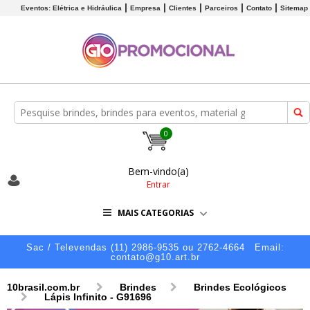
Eventos: Elétrica e Hidráulica
Empresa
Clientes
Parceiros
Contato
Sitemap
0
Bem-vindo(a)
Entrar
MAIS CATEGORIAS
Sac / Televendas (11) 2986-9535 ou 2762-4664
Email:
contato@g10.art.br
10brasil.com.br
Brindes
Brindes Ecológicos
Lápis Infinito - G91696