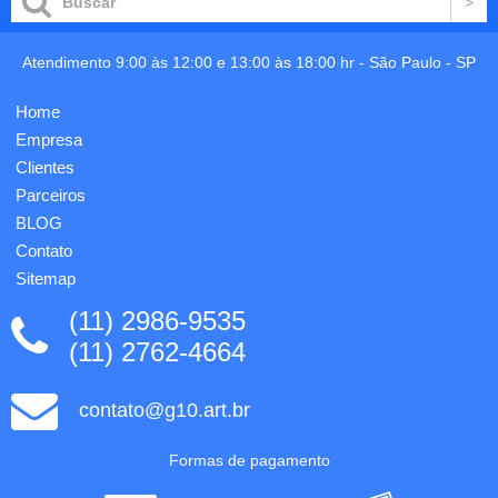
4 cores,
preto,
800
branco
folhas
e etc -
Atendimento 9:00 às 12:00 e 13:00 às 18:00 hr -
São Paulo
-
SP
em
Gravação
papel
por
off-set
Home
tampografia
75gr,
em 01
Empresa
impressão
cor
1x0
Clientes
inclusa.
cores,
Parceiros
medidas:
BLOG
8x8...
Contato
Sitemap
(11) 2986-9535
(11) 2762-4664
contato@g10.art.br
Formas de pagamento