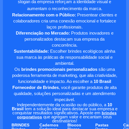
slogan da empresa reforçam a identidade visual e
aumentam o reconhecimento da marca.
Relacionamento com o Público:
Presentear clientes e
colaboradores cria uma conexão emocional e fortalece
laços profissionais.
Diferenciação no Mercado:
Produtos inovadores e
personalizados destacam sua empresa da
concorrência.
Sustentabilidade:
Escolher brindes ecológicos alinha
sua marca às práticas de responsabilidade social e
ambiental.
Os
brindes promocionais personalizados
são uma
poderosa ferramenta de marketing, que alia criatividade,
funcionalidade e impacto. Ao escolher a
10 Brasil
Fornecedor de Brindes
, você garante produtos de alta
qualidade, soluções personalizadas e um atendimento
impecável.
Independentemente da ocasião ou do público, a
10
Brasil
tem a solução ideal para destacar sua empresa e
conquistar resultados significativos. Aposte em
brindes
corporativos
que agregam valor e encantam seus
destinatários!
BRINDES
Cadernos
Blocos
Pastas
Ca
Brindes
Cadernos
Blocos
Pastas
Ca