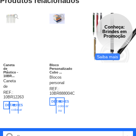
Produtos relacionados
Conheça:
Brindes em
Promoção
Saiba mais
Caneta
Bloco
de
Personalizado
Plástico -
Cubo ...
10BR...
Blocos
Caneta
personalizados
de
caixa
REF.:
plástico
REF.:
10BR888004C
tipo
10BR12263
personalizada.
cubo,
DETALHES
corpo
caixa
DETALHES
colocar
branco,
colocar
em
no
detalhe
no
carrinho
papel
carrinho
nas
triplex
cores:
300gr,
azul,
impressão
vermelho,