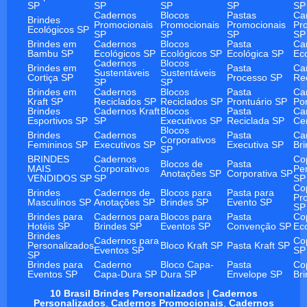
SP
SP
SP
SP
SP
Cadernos
Blocos
Pastas
Ca
Brindes
Promocionais
Promocionais
Promocionais
Pr
Ecológicos SP
SP
SP
SP
SP
Brindes em
Cadernos
Blocos
Pasta
Ca
Bambu SP
Ecológicos SP
Ecológicos SP
Ecológica SP
Ec
Cadernos
Blocos
Brindes em
Pasta
Ca
Sustentáveis
Sustentáveis
Cortiça SP
Processo SP
Re
SP
SP
Brindes em
Cadernos
Blocos
Pasta
Ca
Kraft SP
Reciclados SP
Reciclados SP
Prontuário SP
Po
Brindes
Cadernos Kraft
Blocos
Pasta
Ca
Esportivos SP
SP
Executivos SP
Reciclada SP
Ce
Blocos
Brindes
Cadernos
Pasta
Ca
Corporativos
Femininos SP
Executivos SP
Executiva SP
Br
SP
BRINDES
Cadernos
Co
Blocos de
Pasta
MAIS
Corporativos
Pe
Anotações SP
Corporativa SP
VENDIDOS SP
SP
SP
Co
Brindes
Cadernos de
Blocos para
Pasta para
Pr
Masculinos SP
Anotações SP
Brindes SP
Evento SP
SP
Brindes para
Cadernos para
Blocos para
Pasta
Co
Hotéis SP
Brindes SP
Eventos SP
Convenção SP
Ec
Brindes
Cadernos para
Co
Personalizados
Bloco Kraft SP
Pasta Kraft SP
Eventos SP
SP
SP
Brindes para
Caderno
Bloco Capa-
Pasta
Co
Eventos SP
Capa-Dura SP
Dura SP
Envelope SP
Br
10 Brasil Brindes Personalizados
|
Cadernos
Personalizados
,
Cadernos Promocionais
,
Cadernos