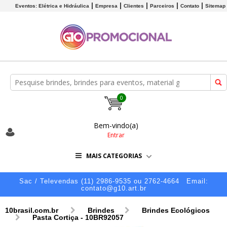
Eventos: Elétrica e Hidráulica
Empresa
Clientes
Parceiros
Contato
Sitemap
0
Bem-vindo(a)
Entrar
MAIS CATEGORIAS
Sac / Televendas (11) 2986-9535 ou 2762-4664
Email:
contato@g10.art.br
10brasil.com.br
Brindes
Brindes Ecológicos
Pasta Cortiça - 10BR92057