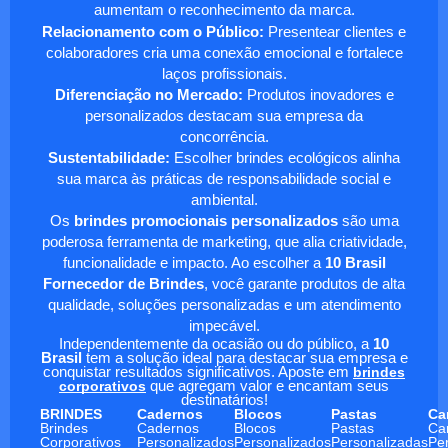
aumentam o reconhecimento da marca.
Relacionamento com o Público:
Presentear clientes e
colaboradores cria uma conexão emocional e fortalece
laços profissionais.
Diferenciação no Mercado:
Produtos inovadores e
personalizados destacam sua empresa da
concorrência.
Sustentabilidade:
Escolher brindes ecológicos alinha
sua marca às práticas de responsabilidade social e
ambiental.
Os
brindes promocionais personalizados
são uma
poderosa ferramenta de marketing, que alia criatividade,
funcionalidade e impacto. Ao escolher a
10 Brasil
Fornecedor de Brindes
, você garante produtos de alta
qualidade, soluções personalizadas e um atendimento
impecável.
Independentemente da ocasião ou do público, a
10
Brasil
tem a solução ideal para destacar sua empresa e
conquistar resultados significativos. Aposte em
brindes
corporativos
que agregam valor e encantam seus
destinatários!
BRINDES
Cadernos
Blocos
Pastas
Ca
Brindes
Cadernos
Blocos
Pastas
Ca
Corporativos
Personalizados
Personalizados
Personalizadas
Pe