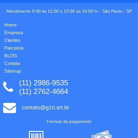
Gravação
Altura:
em silk
27cm,
Atendimento 9:00 às 12:00 e 13:00 às 18:00 hr -
São Paulo
-
SP
em 1
Largura:
cor já
26cm,
Home
incluso.
Profundidade:
15cm.
Empresa
Gravação
Clientes
em 1
Parceiros
cor...
BLOG
Contato
Sitemap
(11) 2986-9535
(11) 2762-4664
contato@g10.art.br
Formas de pagamento