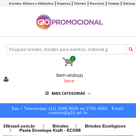
Eventos: Elétrica e Hidráulica
Empresa
Clientes
Parceiros
Contato
Sitemap
0
Bem-vindo(a)
Entrar
MAIS CATEGORIAS
Sac / Televendas (11) 2986-9535 ou 2762-4664
Email:
contato@g10.art.br
10brasil.com.br
Brindes
Brindes Ecológicos
Pasta Envelope Kraft - ECO08