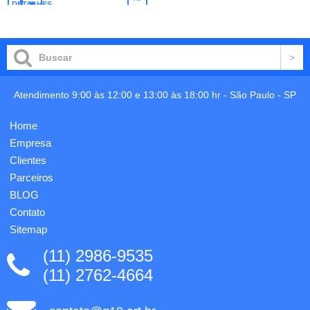
personalização
DETALHES
carrinho
de
a laser,
colocar
Smartphone.
no
medidas:
O kit
carrinho
11x10,5x8,5cm,
contém
embalado
5
Individualmente
canetas
em
marca
caixa
Atendimento 9:00 às 12:00 e 13:00 às 18:00 hr -
São Paulo
-
SP
textos.
preta,
1
medidas
gravação
Home
da
já
embalagem:
Empresa
inclusa
11x...
no
Clientes
estojo.
Parceiros
Gravação
BLOG
nas
peças
Contato
opcional.
Sitemap
(11) 2986-9535
(11) 2762-4664