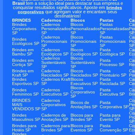
Brasil
tem a solução ideal para destacar sua empresa e
conquistar resultados significativos. Aposte em
brindes
corporativos
que agregam valor e encantam seus
destinatários!
BRINDES
Cadernos
Blocos
Pastas
Ca
Brindes
Cadernos
Blocos
Pastas
Ca
Corporativos
Personalizados
Personalizados
Personalizadas
Pe
SP
SP
SP
SP
SP
Cadernos
Blocos
Pastas
Ca
Brindes
Promocionais
Promocionais
Promocionais
Pr
Ecológicos SP
SP
SP
SP
SP
Brindes em
Cadernos
Blocos
Pasta
Ca
Bambu SP
Ecológicos SP
Ecológicos SP
Ecológica SP
Ec
Cadernos
Blocos
Brindes em
Pasta
Ca
Sustentáveis
Sustentáveis
Cortiça SP
Processo SP
Re
SP
SP
Brindes em
Cadernos
Blocos
Pasta
Ca
Kraft SP
Reciclados SP
Reciclados SP
Prontuário SP
Po
Brindes
Cadernos Kraft
Blocos
Pasta
Ca
Esportivos SP
SP
Executivos SP
Reciclada SP
Ce
Blocos
Brindes
Cadernos
Pasta
Ca
Corporativos
Femininos SP
Executivos SP
Executiva SP
Br
SP
BRINDES
Cadernos
Co
Blocos de
Pasta
MAIS
Corporativos
Pe
Anotações SP
Corporativa SP
VENDIDOS SP
SP
SP
Co
Brindes
Cadernos de
Blocos para
Pasta para
Pr
Masculinos SP
Anotações SP
Brindes SP
Evento SP
SP
Brindes para
Cadernos para
Blocos para
Pasta
Co
Hotéis SP
Brindes SP
Eventos SP
Convenção SP
Ec
Brindes