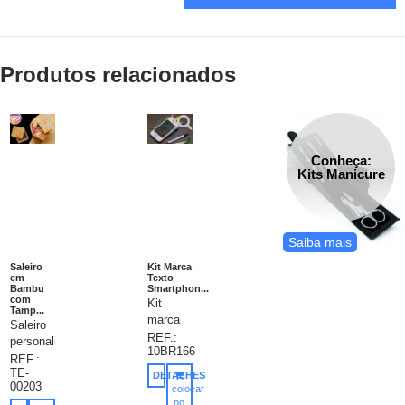
Produtos relacionados
Conheça:
Kits Manicure
Saiba mais
Saleiro
Kit Marca
em
Texto
Bambu
Smartphon...
com
Kit
Tamp...
marca
Saleiro
texto
REF.:
personalizado,
10BR166
em
saleiro
REF.:
estojo
TE-
em
DETALHES
em
00203
colocar
bambu,
formato
no