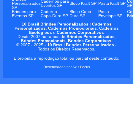
Cadernos para
Co
Personalizados
Bloco Kraft SP
Pasta Kraft SP
Eventos SP
SP
SP
Brindes para
Caderno
Bloco Capa-
Pasta
Co
Eventos SP
Capa-Dura SP
Dura SP
Envelope SP
Br
10 Brasil Brindes Personalizados
|
Cadernos
Personalizados
,
Cadernos Promocionais
,
Cadernos
Ecológicos
e
Cadernos Corporativos
Desde 2007 no ramos de
Brindes Personalizados
,
Brindes Promocionais
,
Brindes Corporativos
.
© 2007 - 2025 -
10 Brasil Brindes Personalizados
-
Todos os Direitos Reservados.
É proibida a reprodução total ou parcial deste conteúdo.
Desenvolvido por
Axis Focus