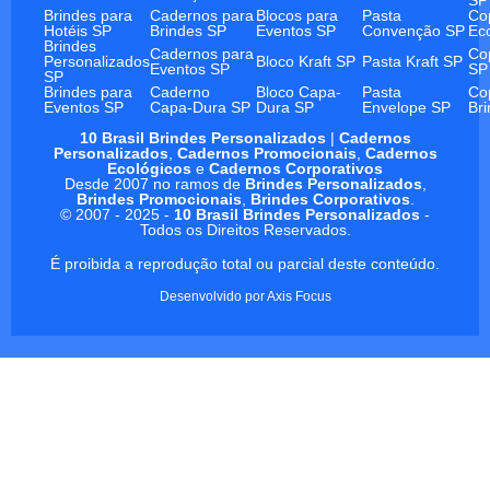
Brindes para
Cadernos para
Blocos para
Pasta
Co
Hotéis SP
Brindes SP
Eventos SP
Convenção SP
Ec
Brindes
Cadernos para
Co
Personalizados
Bloco Kraft SP
Pasta Kraft SP
Eventos SP
SP
SP
Brindes para
Caderno
Bloco Capa-
Pasta
Co
Eventos SP
Capa-Dura SP
Dura SP
Envelope SP
Br
10 Brasil Brindes Personalizados
|
Cadernos
Personalizados
,
Cadernos Promocionais
,
Cadernos
Ecológicos
e
Cadernos Corporativos
Desde 2007 no ramos de
Brindes Personalizados
,
Brindes Promocionais
,
Brindes Corporativos
.
© 2007 - 2025 -
10 Brasil Brindes Personalizados
-
Todos os Direitos Reservados.
É proibida a reprodução total ou parcial deste conteúdo.
Desenvolvido por
Axis Focus