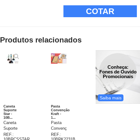
COTAR
Produtos relacionados
Conheça:
Fones de Ouvido
Promocionais
Saiba mais
Caneta
Pasta
Suporte
Convenção
Star -
Kraft -
10B...
1...
Caneta
Pasta
Suporte
Convenção
Star -
Kraft,
REF.:
REF.:
10BRCSSTAR
10BRK2231B
caneta
pasta