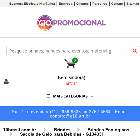
Eventos: Elétrica e Hidráulica
Empresa
Clientes
Parceiros
Contato
Sitemap
0
Bem-vindo(a)
Entrar
MAIS CATEGORIAS
Sac / Televendas (11) 2986-9535 ou 2762-4664
Email:
contato@g10.art.br
10brasil.com.br
Brindes
Brindes Ecológicos
Sacola de Gelo para Bebidas - G13433I