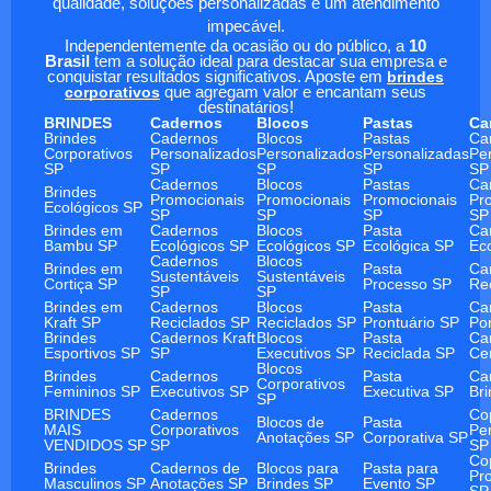
qualidade, soluções personalizadas e um atendimento
impecável.
Independentemente da ocasião ou do público, a
10
Brasil
tem a solução ideal para destacar sua empresa e
conquistar resultados significativos. Aposte em
brindes
corporativos
que agregam valor e encantam seus
destinatários!
BRINDES
Cadernos
Blocos
Pastas
Ca
Brindes
Cadernos
Blocos
Pastas
Ca
Corporativos
Personalizados
Personalizados
Personalizadas
Pe
SP
SP
SP
SP
SP
Cadernos
Blocos
Pastas
Ca
Brindes
Promocionais
Promocionais
Promocionais
Pr
Ecológicos SP
SP
SP
SP
SP
Brindes em
Cadernos
Blocos
Pasta
Ca
Bambu SP
Ecológicos SP
Ecológicos SP
Ecológica SP
Ec
Cadernos
Blocos
Brindes em
Pasta
Ca
Sustentáveis
Sustentáveis
Cortiça SP
Processo SP
Re
SP
SP
Brindes em
Cadernos
Blocos
Pasta
Ca
Kraft SP
Reciclados SP
Reciclados SP
Prontuário SP
Po
Brindes
Cadernos Kraft
Blocos
Pasta
Ca
Esportivos SP
SP
Executivos SP
Reciclada SP
Ce
Blocos
Brindes
Cadernos
Pasta
Ca
Corporativos
Femininos SP
Executivos SP
Executiva SP
Br
SP
BRINDES
Cadernos
Co
Blocos de
Pasta
MAIS
Corporativos
Pe
Anotações SP
Corporativa SP
VENDIDOS SP
SP
SP
Co
Brindes
Cadernos de
Blocos para
Pasta para
Pr
Masculinos SP
Anotações SP
Brindes SP
Evento SP
SP