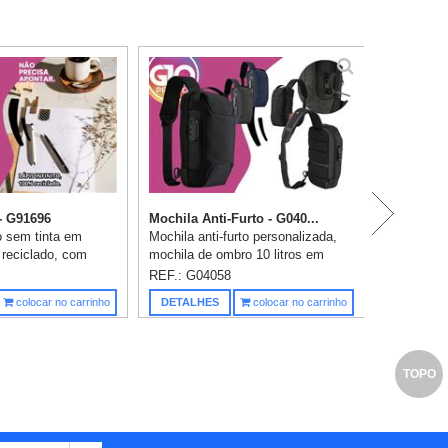
Ki
 - G91696
Mochila Anti-Furto - G040...
o sem tinta em
Mochila anti-furto personalizada,
reciclado, com
mochila de ombro 10 litros em
a em PE reciclado.
nylon resistente à água com três
REF.: G04058
uso prolongado sem
compartimentos, sendo dois deles
Saiba m
colocar no carrinho
DETALHES
colocar no carrinho
e apontar. Na par...
exclusivos para cartões e...
TOPO