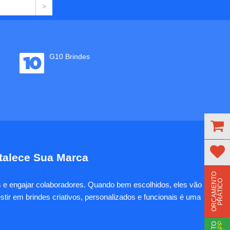
G10 Brindes
rtalece Sua Marca
O
R
Ç
A
M
E
N
T
O
P
R
Á
T
I
C
O
es e engajar colaboradores. Quando bem escolhidos, eles vão
tir em brindes criativos, personalizados e funcionais é uma