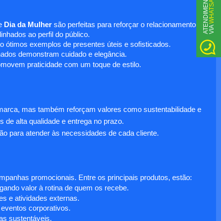
WHATSAPP
A
T
N
D
I
M
E
N
T
O
V
I
A
e
Dia da Mulher
são perfeitas para reforçar o relacionamento
E
nhados ao perfil do público.
o ótimos exemplos de presentes úteis e sofisticados.
inados demonstram cuidado e elegância.
omovem praticidade com um toque de estilo.
 marca, mas também reforçam valores como sustentabilidade e
s de alta qualidade e entrega no prazo.
ão para atender às necessidades de cada cliente.
anhas promocionais. Entre os principais produtos, estão:
egando valor à rotina de quem os recebe.
s e atividades externas.
 eventos corporativos.
s sustentáveis.