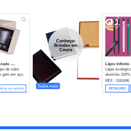
Conheça:
Brindes em
Couro
zado -...
Lápis Infinito
opo de vidro
Lápis ecológic
de gelo em aço
alumínio 100% 
edra-sabão
tampa protetor
REF.: G91696
a de madeira
Apta para um 
Saiba mais
locar no carrinho
DETALHES
ação i...
a necessidade d