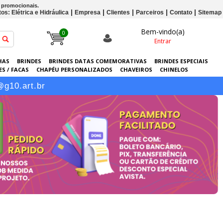
s promocionais.
os: Elétrica e Hidráulica
Empresa
Clientes
Parceiros
Contato
Sitemap
Bem-vindo(a)
0
Entrar
HAS
BRINDES
BRINDES DATAS COMEMORATIVAS
BRINDES ESPECIAIS
S / FACAS
CHAPÉU PERSONALIZADOS
CHAVEIROS
CHINELOS
ERSONALIZADAS
GRÁFICA
GUARDA-CHUVAS
KITS
LANÇAMENTOS
@g10.art.br