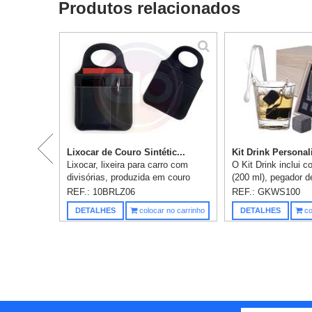
Produtos relacionados
Lixocar de Couro Sintétic...
Kit Drink Personali
Lixocar, lixeira para carro com
O Kit Drink inclui c
divisórias, produzida em couro
(200 ml), pegador 
sintético, medidas: 28,4 x 19,1cm.
inox, 3 cubos de p
REF.: 10BRLZ06
REF.: GKWS100
1 gravação (personalização) já
reutilizáveis e caix
DETALHES
colocar no carrinho
DETALHES
co
incluso.
elegante. Personaliz