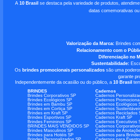
A
10 Brasil
se destaca pela variedade de produtos, atendim
datas comemorativas ou
Valorização da Marca:
Brindes com
Relacionamento com o Públi
Diferenciação no 
Sustentabilidade:
Escol
Os
brindes promocionais personalizados
são uma poderosa
garante pr
Independentemente da ocasião ou do público, a
10 Brasil
tem
BRINDES
Cadernos
Brindes Corporativos SP
Cadernos Personaliza
Brindes Ecológicos SP
Cadernos Promociona
Brindes em Bambu SP
Cadernos Ecológicos 
Brindes em Cortiça SP
Cadernos Sustentávei
Brindes em Kraft SP
Cadernos Reciclados 
Brindes Esportivos SP
Cadernos Kraft SP
Brindes Femininos SP
Cadernos Executivos 
BRINDES MAIS VENDIDOS SP
Cadernos Corporativo
Brindes Masculinos SP
Cadernos de Anotaçõ
Brindes para Hotéis SP
Cadernos para Brinde
Brindes Personalizados SP
Cadernos para Event