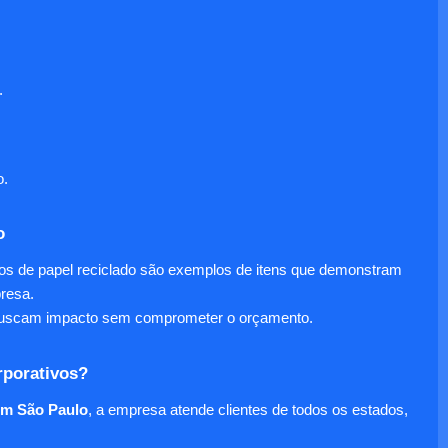
.
o.
o
nos de papel reciclado são exemplos de itens que demonstram
presa.
e buscam impacto sem comprometer o orçamento.
rporativos?
em São Paulo
, a empresa atende clientes de todos os estados,