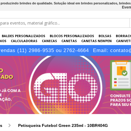
s produzindo brindes de qualidade. Solução ideal em brindes personalizados, brinde
Event
BALDES PERSONALIZADOS
BLOCOS PERSONALIZADOS
BOLSAS
BORRAC
NOS
CALCULADORAS
CANECAS
CANETAS
CANETAS NEWPEN
CANIVETE
POS
ELETRÔNICOS
EMBALAGENS
ESCRITÓRIO
EVENTOS
GARRAFAS P
vendas (11) 2986-9535 ou 2762-4664
Email:
contato
LÁPIS
os
Petisqueira Futebol Green 235ml - 10BR404G