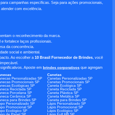
para campanhas específicas. Seja para ações promocionais,
 atender com excelência.
umentam o reconhecimento da marca.
 fortalece laços profissionais.
sa da concorrência.
dade social e ambiental.
mpacto. Ao escolher a
10 Brasil Fornecedor de Brindes
, você
 impecável.
significativos. Aposte em
brindes corporativos
que agregam
anecas
Canetas
necas Personalizadas SP
Canetas Personalizadas SP
necas Promocionais SP
Canetas Promocionais SP
necas Ecológicas SP
Caneta Ecológica SP
neca Reciclada SP
Caneta Reciclada SP
neca Porcelana SP
Caneta Plástica SP
aneca Cerâmica SP
Caneta Metálica SP
neca para Brindes SP
Caneta para Brindes SP
po Personalizado SP
Lápis Personalizado SP
po Promocional SP
Lápis Promocional SP
po Ecológico SP
Lápis Ecológico SP
po de Papel SP
Lápis Full HB SP