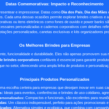
Datas Comemorativas: Impacto e Reconhecimento
presentear e impressionar. Datas como
Dia dos Pais
,
Dia das Mães
s. Cada uma dessas ocasiões permite explorar brindes criativos e ali
rativas ou itens eletrônicos como fones de ouvido e power banks sã
essaires personalizadas e cadernos corporativos com detalhes ref
tações personalizados, canetas exclusivas e kits organizadores pr
Os Melhores Brindes para Empresas
te, funcionalidade e durabilidade. Eles não apenas promovem sua
e brindes corporativos
confiáveis é essencial para garantir produto
e no setor, oferecendo uma ampla linha de produtos e personalizaç
Principais Produtos Personalizados
ma escolha certeira para empresas que desejam inovar em suas camp
s
:
Ideais para eventos, conferências e brindes de uso cotidiano, agr
ersonalizados
:
Compactos e funcionais, são excelentes para reuniõe
das:
Um clássico indispensável, perfeito para ações promocionais e
izados:
Alternativa simples e ecológica, que combina com campanha