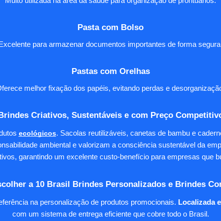
Muito utilizada na área da saúde para organização de prontuários.
Pasta com Bolso
Excelente para armazenar documentos importantes de forma segura
Pastas com Orelhas
ferece melhor fixação dos papéis, evitando perdas e desorganizaçã
Brindes Criativos, Sustentáveis e com Preço Competitiv
dutos
ecológicos
. Sacolas reutilizáveis, canetas de bambu e cader
nsabilidade ambiental e valorizam a consciência sustentável da em
tivos, garantindo um excelente custo-benefício para empresas qu
colher a 10 Brasil Brindes Personalizados e Brindes Co
eferência na personalização de produtos promocionais.
Localizada 
com um sistema de entrega eficiente que cobre todo o Brasil.