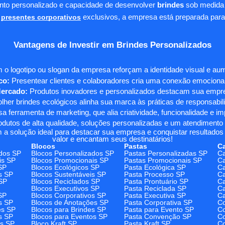
ento personalizado e capacidade de desenvolver
brindes
sob medida 
presentes corporativos
exclusivos, a empresa está preparada para
Vantagens de Investir em Brindes Personalizados
 o logotipo ou slogan da empresa reforçam a identidade visual e a
co:
Presentear clientes e colaboradores cria uma conexão emocional e
Mercado:
Produtos inovadores e personalizados destacam sua empre
her brindes ecológicos alinha sua marca às práticas de responsabili
 ferramenta de marketing, que alia criatividade, funcionalidade e i
odutos de alta qualidade, soluções personalizadas e um atendimento
 a solução ideal para destacar sua empresa e conquistar resultados 
valor e encantam seus destinatários!
Blocos
Pastas
C
dos SP
Blocos Personalizados SP
Pastas Personalizadas SP
Ca
is SP
Blocos Promocionais SP
Pastas Promocionais SP
Ca
SP
Blocos Ecológicos SP
Pasta Ecológica SP
Ca
s SP
Blocos Sustentáveis SP
Pasta Processo SP
Ca
SP
Blocos Reciclados SP
Pasta Prontuário SP
Ca
Blocos Executivos SP
Pasta Reciclada SP
C
SP
Blocos Corporativos SP
Pasta Executiva SP
Ca
s SP
Blocos de Anotações SP
Pasta Corporativa SP
Co
es SP
Blocos para Brindes SP
Pasta para Evento SP
Co
s SP
Blocos para Eventos SP
Pasta Convenção SP
Co
os SP
Bloco Kraft SP
Pasta Kraft SP
Co