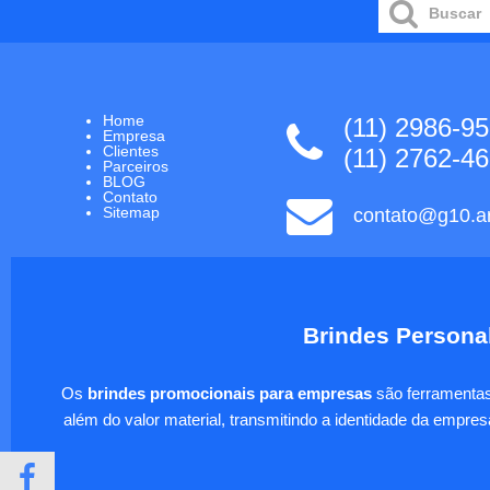
Home
(11) 2986-9
Empresa
Clientes
(11) 2762-4
Parceiros
BLOG
Contato
Sitemap
contato@g10.ar
Brindes Personal
Os
brindes promocionais para empresas
são ferramentas 
além do valor material, transmitindo a identidade da empre