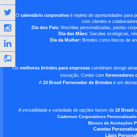
O
calendário corporativo
é repleto de oportunidades para 
com clientes e colaboradore
Dia dos Pais:
Mochilas personalizadas, pastas corpo
Dia das Mães:
Sacolas ecológicas, néc
Dia da Mulher:
Brindes como blocos de ano
Os
melhores brindes para empresas
combinam design atraen
inovação. Contar com
fornecedores d
A
10 Brasil Fornecedor de Brindes
é um destaqu
A versatilidade e variedade de opções fazem da
10 Brasil
u
Cadernos Corporativos Personalizado
Blocos de Anotações P
Canetas Personaliza
Lápis Personal