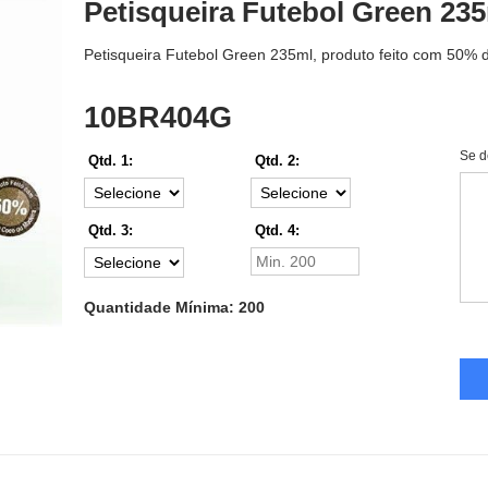
Petisqueira Futebol Green 23
Petisqueira Futebol Green 235ml, produto feito com 50% d
10BR404G
Se d
Qtd. 1:
Qtd. 2:
Qtd. 3:
Qtd. 4:
Quantidade Mínima: 200