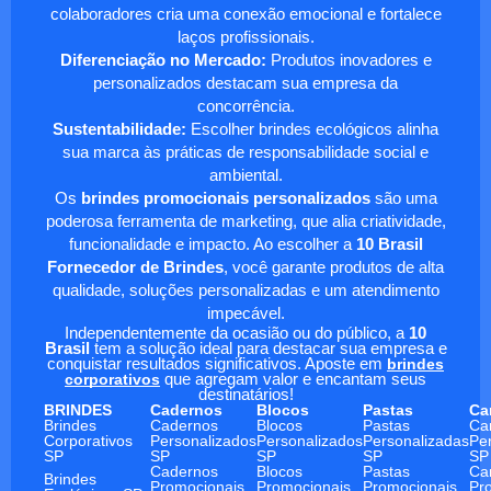
colaboradores cria uma conexão emocional e fortalece
laços profissionais.
Diferenciação no Mercado:
Produtos inovadores e
personalizados destacam sua empresa da
concorrência.
Sustentabilidade:
Escolher brindes ecológicos alinha
sua marca às práticas de responsabilidade social e
ambiental.
Os
brindes promocionais personalizados
são uma
poderosa ferramenta de marketing, que alia criatividade,
funcionalidade e impacto. Ao escolher a
10 Brasil
Fornecedor de Brindes
, você garante produtos de alta
qualidade, soluções personalizadas e um atendimento
impecável.
Independentemente da ocasião ou do público, a
10
Brasil
tem a solução ideal para destacar sua empresa e
conquistar resultados significativos. Aposte em
brindes
corporativos
que agregam valor e encantam seus
destinatários!
BRINDES
Cadernos
Blocos
Pastas
Ca
Brindes
Cadernos
Blocos
Pastas
Ca
Corporativos
Personalizados
Personalizados
Personalizadas
Pe
SP
SP
SP
SP
SP
Cadernos
Blocos
Pastas
Ca
Brindes
Promocionais
Promocionais
Promocionais
Pr