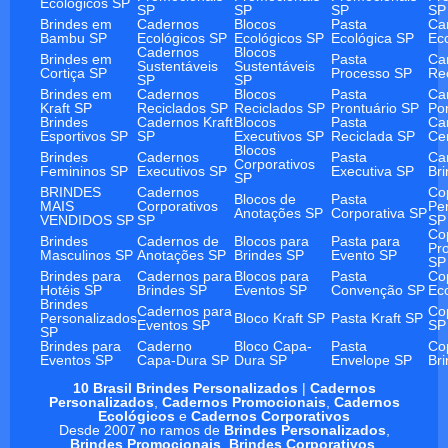
Ecológicos SP
SP
SP
SP
SP
Brindes em
Cadernos
Blocos
Pasta
Ca
Bambu SP
Ecológicos SP
Ecológicos SP
Ecológica SP
Ec
Cadernos
Blocos
Brindes em
Pasta
Ca
Sustentáveis
Sustentáveis
Cortiça SP
Processo SP
Re
SP
SP
Brindes em
Cadernos
Blocos
Pasta
Ca
Kraft SP
Reciclados SP
Reciclados SP
Prontuário SP
Po
Brindes
Cadernos Kraft
Blocos
Pasta
Ca
Esportivos SP
SP
Executivos SP
Reciclada SP
Ce
Blocos
Brindes
Cadernos
Pasta
Ca
Corporativos
Femininos SP
Executivos SP
Executiva SP
Br
SP
BRINDES
Cadernos
Co
Blocos de
Pasta
MAIS
Corporativos
Pe
Anotações SP
Corporativa SP
VENDIDOS SP
SP
SP
Co
Brindes
Cadernos de
Blocos para
Pasta para
Pr
Masculinos SP
Anotações SP
Brindes SP
Evento SP
SP
Brindes para
Cadernos para
Blocos para
Pasta
Co
Hotéis SP
Brindes SP
Eventos SP
Convenção SP
Ec
Brindes
Cadernos para
Co
Personalizados
Bloco Kraft SP
Pasta Kraft SP
Eventos SP
SP
SP
Brindes para
Caderno
Bloco Capa-
Pasta
Co
Eventos SP
Capa-Dura SP
Dura SP
Envelope SP
Br
10 Brasil Brindes Personalizados
|
Cadernos
Personalizados
,
Cadernos Promocionais
,
Cadernos
Ecológicos
e
Cadernos Corporativos
Desde 2007 no ramos de
Brindes Personalizados
,
Brindes Promocionais
,
Brindes Corporativos
.