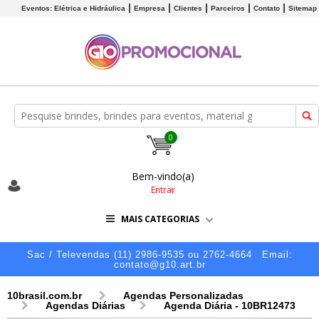
Eventos: Elétrica e Hidráulica
Empresa
Clientes
Parceiros
Contato
Sitemap
0
Bem-vindo(a)
Entrar
MAIS CATEGORIAS
Sac / Televendas (11) 2986-9535 ou 2762-4664
Email:
contato@g10.art.br
10brasil.com.br
Agendas Personalizadas
Agendas Diárias
Agenda Diária - 10BR12473