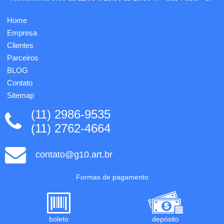
carregamento
de 15W.
Home
Incluso
Empresa
cabo
USB-C
Clientes
de ...
Parceiros
BLOG
Contato
Sitemap
(11) 2986-9535
(11) 2762-4664
contato@g10.art.br
Formas de pagamento
boleto
depósito