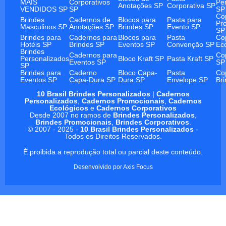
MAIS
Corporativos
Pe
Anotações SP
Corporativa SP
VENDIDOS SP
SP
SP
Co
Brindes
Cadernos de
Blocos para
Pasta para
Pr
Masculinos SP
Anotações SP
Brindes SP
Evento SP
SP
Brindes para
Cadernos para
Blocos para
Pasta
Co
Hotéis SP
Brindes SP
Eventos SP
Convenção SP
Ec
Brindes
Cadernos para
Co
Personalizados
Bloco Kraft SP
Pasta Kraft SP
Eventos SP
SP
SP
Brindes para
Caderno
Bloco Capa-
Pasta
Co
Eventos SP
Capa-Dura SP
Dura SP
Envelope SP
Br
10 Brasil Brindes Personalizados
|
Cadernos
Personalizados
,
Cadernos Promocionais
,
Cadernos
Ecológicos
e
Cadernos Corporativos
Desde 2007 no ramos de
Brindes Personalizados
,
Brindes Promocionais
,
Brindes Corporativos
.
© 2007 - 2025 -
10 Brasil Brindes Personalizados
-
Todos os Direitos Reservados.
É proibida a reprodução total ou parcial deste conteúdo.
Desenvolvido por
Axis Focus