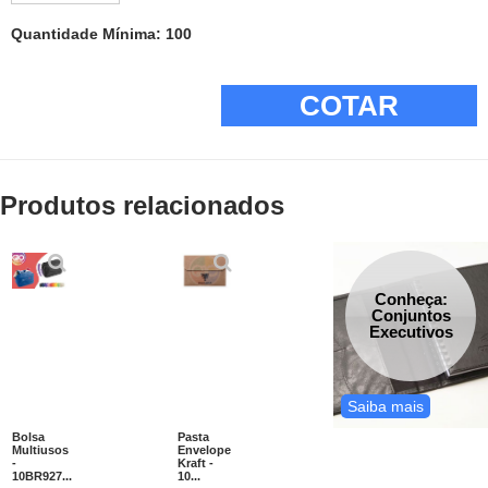
Quantidade Mínima: 100
COTAR
Produtos relacionados
Conheça:
Conjuntos
Executivos
Saiba mais
Bolsa
Pasta
Multiusos
Envelope
-
Kraft -
10BR927...
10...