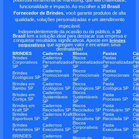
poderosa ferramenta de marketing, que alia criatividade,
funcionalidade e impacto. Ao escolher a
10 Brasil
Fornecedor de Brindes
, você garante produtos de alta
qualidade, soluções personalizadas e um atendimento
impecável.
Independentemente da ocasião ou do público, a
10
Brasil
tem a solução ideal para destacar sua empresa e
conquistar resultados significativos. Aposte em
brindes
corporativos
que agregam valor e encantam seus
destinatários!
BRINDES
Cadernos
Blocos
Pastas
Ca
Brindes
Cadernos
Blocos
Pastas
Ca
Corporativos
Personalizados
Personalizados
Personalizadas
Pe
SP
SP
SP
SP
SP
Cadernos
Blocos
Pastas
Ca
Brindes
Promocionais
Promocionais
Promocionais
Pr
Ecológicos SP
SP
SP
SP
SP
Brindes em
Cadernos
Blocos
Pasta
Ca
Bambu SP
Ecológicos SP
Ecológicos SP
Ecológica SP
Ec
Cadernos
Blocos
Brindes em
Pasta
Ca
Sustentáveis
Sustentáveis
Cortiça SP
Processo SP
Re
SP
SP
Brindes em
Cadernos
Blocos
Pasta
Ca
Kraft SP
Reciclados SP
Reciclados SP
Prontuário SP
Po
Brindes
Cadernos Kraft
Blocos
Pasta
Ca
Esportivos SP
SP
Executivos SP
Reciclada SP
Ce
Blocos
Brindes
Cadernos
Pasta
Ca
Corporativos
Femininos SP
Executivos SP
Executiva SP
Br
SP
BRINDES
Cadernos
Co
Blocos de
Pasta