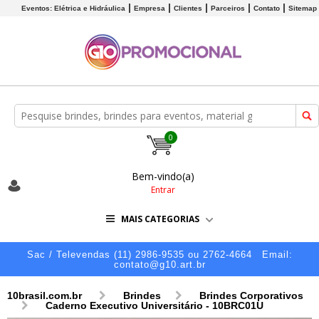
Eventos: Elétrica e Hidráulica
Empresa
Clientes
Parceiros
Contato
Sitemap
0
Bem-vindo(a)
Entrar
MAIS CATEGORIAS
Sac / Televendas (11) 2986-9535 ou 2762-4664
Email:
contato@g10.art.br
10brasil.com.br
Brindes
Brindes Corporativos
Caderno Executivo Universitário - 10BRC01U