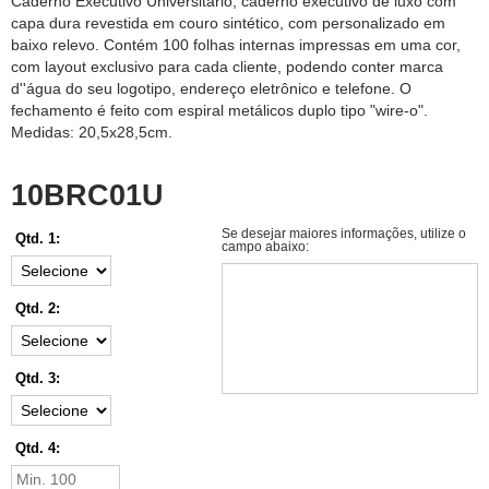
Caderno Executivo Universitário, caderno executivo de luxo com
capa dura revestida em couro sintético, com personalizado em
baixo relevo. Contém 100 folhas internas impressas em uma cor,
com layout exclusivo para cada cliente, podendo conter marca
d''água do seu logotipo, endereço eletrônico e telefone. O
fechamento é feito com espiral metálicos duplo tipo "wire-o".
Medidas: 20,5x28,5cm.
10BRC01U
Se desejar maiores informações, utilize o
Qtd. 1:
campo abaixo:
Qtd. 2:
Qtd. 3:
Qtd. 4: