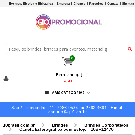
Eventos: Elétrica e Hidráulica
Empresa
Clientes
Parceiros
Contato
Sitemap
0
Bem-vindo(a)
Entrar
MAIS CATEGORIAS
Sac / Televendas (11) 2986-9535 ou 2762-4664
Email:
contato@g10.art.br
10brasil.com.br
Brindes
Brindes Corporativos
Caneta Esferográfica com Estojo - 10BR12470