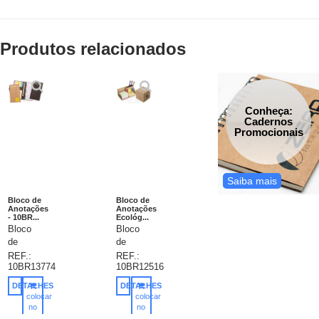
Produtos relacionados
Conheça:
Cadernos
Promocionais
Saiba mais
Bloco de
Bloco de
Anotações
Anotações
- 10BR...
Ecológ...
Bloco
Bloco
de
de
anotações
anotações
REF.:
REF.:
10BR13774
10BR12516
ecológico
ecológico
com
com
DETALHES
DETALHES
caneta
post-its
colocar
colocar
reciclada.
(aproximadamente
no
no
carrinho
carrinho
Possui
50),