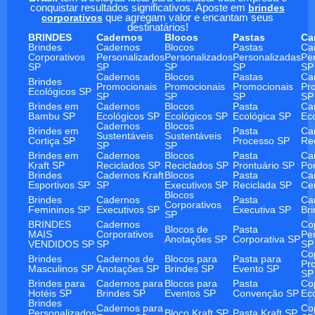
conquistar resultados significativos. Aposte em
brindes
corporativos
que agregam valor e encantam seus
destinatários!
BRINDES
Cadernos
Blocos
Pastas
Ca
Brindes
Cadernos
Blocos
Pastas
Ca
Corporativos
Personalizados
Personalizados
Personalizadas
Pe
SP
SP
SP
SP
SP
Cadernos
Blocos
Pastas
Ca
Brindes
Promocionais
Promocionais
Promocionais
Pr
Ecológicos SP
SP
SP
SP
SP
Brindes em
Cadernos
Blocos
Pasta
Ca
Bambu SP
Ecológicos SP
Ecológicos SP
Ecológica SP
Ec
Cadernos
Blocos
Brindes em
Pasta
Ca
Sustentáveis
Sustentáveis
Cortiça SP
Processo SP
Re
SP
SP
Brindes em
Cadernos
Blocos
Pasta
Ca
Kraft SP
Reciclados SP
Reciclados SP
Prontuário SP
Po
Brindes
Cadernos Kraft
Blocos
Pasta
Ca
Esportivos SP
SP
Executivos SP
Reciclada SP
Ce
Blocos
Brindes
Cadernos
Pasta
Ca
Corporativos
Femininos SP
Executivos SP
Executiva SP
Br
SP
BRINDES
Cadernos
Co
Blocos de
Pasta
MAIS
Corporativos
Pe
Anotações SP
Corporativa SP
VENDIDOS SP
SP
SP
Co
Brindes
Cadernos de
Blocos para
Pasta para
Pr
Masculinos SP
Anotações SP
Brindes SP
Evento SP
SP
Brindes para
Cadernos para
Blocos para
Pasta
Co
Hotéis SP
Brindes SP
Eventos SP
Convenção SP
Ec
Brindes
Cadernos para
Co
Personalizados
Bloco Kraft SP
Pasta Kraft SP