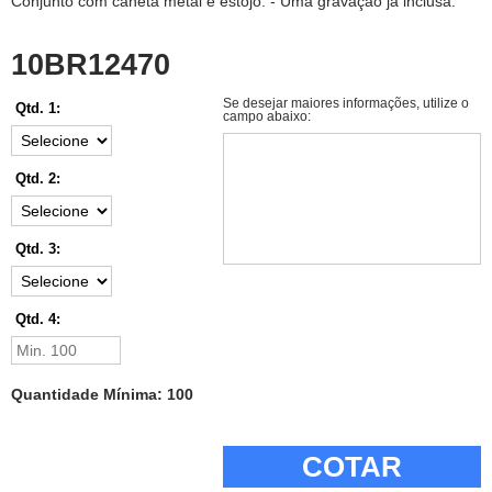
Conjunto com caneta metal e estojo. - Uma gravação já inclusa.
10BR12470
Se desejar maiores informações, utilize o
Qtd. 1:
campo abaixo:
Qtd. 2:
Qtd. 3:
Qtd. 4:
Quantidade Mínima: 100
COTAR