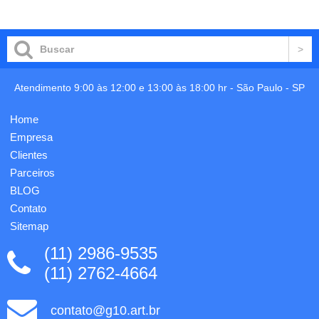
uma
marcadores
trava na
de
própria
página
capa,
coloridos
caneta
(aproximadamente
de
25) e
Atendimento 9:00 às 12:00 e 13:00 às 18:00 hr -
São Paulo
-
SP
papelão
porta
com
canetas.
acabamentos
Bloco
Home
em
nas
Empresa
plástico
cores
acionada
verde...
Clientes
por
Parceiros
clique,
BLOG
cin...
Contato
Sitemap
(11) 2986-9535
(11) 2762-4664
contato@g10.art.br