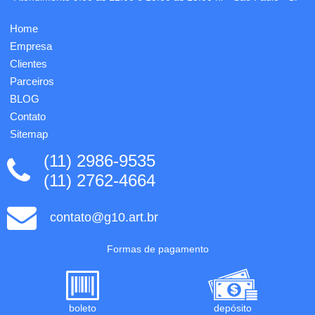
preta,
ouvido
medidas
com
Home
da
Bluetooth!
embalagem:
É só
Empresa
11x...
abrir o...
Clientes
Parceiros
BLOG
Contato
Sitemap
(11) 2986-9535
(11) 2762-4664
contato@g10.art.br
Formas de pagamento
boleto
depósito