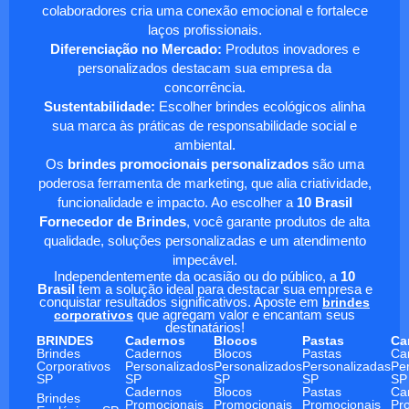
colaboradores cria uma conexão emocional e fortalece
laços profissionais.
Diferenciação no Mercado:
Produtos inovadores e
personalizados destacam sua empresa da
concorrência.
Sustentabilidade:
Escolher brindes ecológicos alinha
sua marca às práticas de responsabilidade social e
ambiental.
Os
brindes promocionais personalizados
são uma
poderosa ferramenta de marketing, que alia criatividade,
funcionalidade e impacto. Ao escolher a
10 Brasil
Fornecedor de Brindes
, você garante produtos de alta
qualidade, soluções personalizadas e um atendimento
impecável.
Independentemente da ocasião ou do público, a
10
Brasil
tem a solução ideal para destacar sua empresa e
conquistar resultados significativos. Aposte em
brindes
corporativos
que agregam valor e encantam seus
destinatários!
BRINDES
Cadernos
Blocos
Pastas
Ca
Brindes
Cadernos
Blocos
Pastas
Ca
Corporativos
Personalizados
Personalizados
Personalizadas
Pe
SP
SP
SP
SP
SP
Cadernos
Blocos
Pastas
Ca
Brindes
Promocionais
Promocionais
Promocionais
Pr