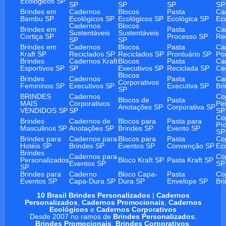
Ecológicos SP
SP
SP
SP
SP
Brindes em
Cadernos
Blocos
Pasta
Ca
Bambu SP
Ecológicos SP
Ecológicos SP
Ecológica SP
Ec
Cadernos
Blocos
Brindes em
Pasta
Ca
Sustentáveis
Sustentáveis
Cortiça SP
Processo SP
Re
SP
SP
Brindes em
Cadernos
Blocos
Pasta
Ca
Kraft SP
Reciclados SP
Reciclados SP
Prontuário SP
Po
Brindes
Cadernos Kraft
Blocos
Pasta
Ca
Esportivos SP
SP
Executivos SP
Reciclada SP
Ce
Blocos
Brindes
Cadernos
Pasta
Ca
Corporativos
Femininos SP
Executivos SP
Executiva SP
Br
SP
BRINDES
Cadernos
Co
Blocos de
Pasta
MAIS
Corporativos
Pe
Anotações SP
Corporativa SP
VENDIDOS SP
SP
SP
Co
Brindes
Cadernos de
Blocos para
Pasta para
Pr
Masculinos SP
Anotações SP
Brindes SP
Evento SP
SP
Brindes para
Cadernos para
Blocos para
Pasta
Co
Hotéis SP
Brindes SP
Eventos SP
Convenção SP
Ec
Brindes
Cadernos para
Co
Personalizados
Bloco Kraft SP
Pasta Kraft SP
Eventos SP
SP
SP
Brindes para
Caderno
Bloco Capa-
Pasta
Co
Eventos SP
Capa-Dura SP
Dura SP
Envelope SP
Br
10 Brasil Brindes Personalizados
|
Cadernos
Personalizados
,
Cadernos Promocionais
,
Cadernos
Ecológicos
e
Cadernos Corporativos
Desde 2007 no ramos de
Brindes Personalizados
,
Brindes Promocionais
,
Brindes Corporativos
.