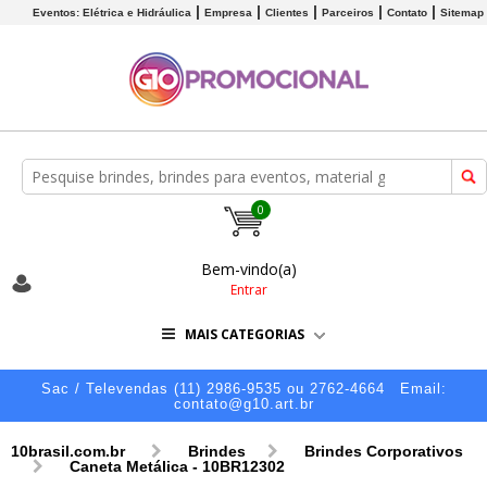
Eventos: Elétrica e Hidráulica
Empresa
Clientes
Parceiros
Contato
Sitemap
0
Bem-vindo(a)
Entrar
MAIS CATEGORIAS
Sac / Televendas (11) 2986-9535 ou 2762-4664
Email:
contato@g10.art.br
10brasil.com.br
Brindes
Brindes Corporativos
Caneta Metálica - 10BR12302