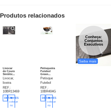
Produtos relacionados
Conheça:
Conjuntos
Executivos
Saiba mais
Lixocar
Petisqueira
de Couro
Futebol
Sintétic...
Green...
Lixocar,
Petisqueira
lixeira
Futebol
para
Green
REF.:
REF.:
10BR13469
10BR404G
carro,
235ml,
produzida
produto
DETALHES
DETALHES
em
feito
colocar
colocar
couro
com
no
no
carrinho
carrinho
sintético,
50% de