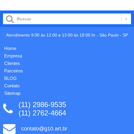
medidas:
fibra de
28,4 x
coco ou
19,1cm.
madeira,
1
gravação
gravação
em 1
(personalização)
cor já
Atendimento 9:00 às 12:00 e 13:00 às 18:00 hr -
São Paulo
-
SP
já
incluso.
incluso.
Home
Empresa
Clientes
Parceiros
BLOG
Contato
Sitemap
(11) 2986-9535
(11) 2762-4664
contato@g10.art.br