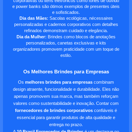
corporativas ou itens eletrônicos como fones de ouvido
e power banks são ótimos exemplos de presentes úteis
e sofisticados.
Dia das Mães:
Sacolas ecológicas, nécessaires
personalizadas e cadernos corporativos com detalhes
refinados demonstram cuidado e elegância.
Dia da Mulher:
Brindes como blocos de anotações
personalizados, canetas exclusivas e kits
organizadores promovem praticidade com um toque de
estilo.
Os Melhores Brindes para Empresas
Os
melhores brindes para empresas
combinam
design atraente, funcionalidade e durabilidade. Eles não
apenas promovem sua marca, mas também reforçam
valores como sustentabilidade e inovação. Contar com
fornecedores de brindes corporativos
confiáveis é
essencial para garantir produtos de alta qualidade e
entrega no prazo.
A
10 Brasil Fornecedor de Brindes
é um destaque no