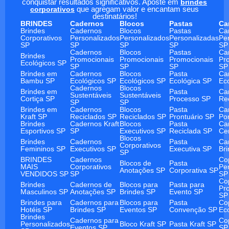
conquistar resultados significativos. Aposte em
brindes
corporativos
que agregam valor e encantam seus
destinatários!
BRINDES
Cadernos
Blocos
Pastas
Ca
Brindes
Cadernos
Blocos
Pastas
Ca
Corporativos
Personalizados
Personalizados
Personalizadas
Pe
SP
SP
SP
SP
SP
Cadernos
Blocos
Pastas
Ca
Brindes
Promocionais
Promocionais
Promocionais
Pr
Ecológicos SP
SP
SP
SP
SP
Brindes em
Cadernos
Blocos
Pasta
Ca
Bambu SP
Ecológicos SP
Ecológicos SP
Ecológica SP
Ec
Cadernos
Blocos
Brindes em
Pasta
Ca
Sustentáveis
Sustentáveis
Cortiça SP
Processo SP
Re
SP
SP
Brindes em
Cadernos
Blocos
Pasta
Ca
Kraft SP
Reciclados SP
Reciclados SP
Prontuário SP
Po
Brindes
Cadernos Kraft
Blocos
Pasta
Ca
Esportivos SP
SP
Executivos SP
Reciclada SP
Ce
Blocos
Brindes
Cadernos
Pasta
Ca
Corporativos
Femininos SP
Executivos SP
Executiva SP
Br
SP
BRINDES
Cadernos
Co
Blocos de
Pasta
MAIS
Corporativos
Pe
Anotações SP
Corporativa SP
VENDIDOS SP
SP
SP
Co
Brindes
Cadernos de
Blocos para
Pasta para
Pr
Masculinos SP
Anotações SP
Brindes SP
Evento SP
SP
Brindes para
Cadernos para
Blocos para
Pasta
Co
Hotéis SP
Brindes SP
Eventos SP
Convenção SP
Ec
Brindes
Cadernos para
Co
Personalizados
Bloco Kraft SP
Pasta Kraft SP
Eventos SP
SP