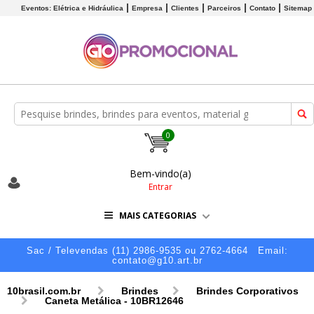
Eventos: Elétrica e Hidráulica
Empresa
Clientes
Parceiros
Contato
Sitemap
0
Bem-vindo(a)
Entrar
MAIS CATEGORIAS
Sac / Televendas (11) 2986-9535 ou 2762-4664
Email:
contato@g10.art.br
10brasil.com.br
Brindes
Brindes Corporativos
Caneta Metálica - 10BR12646