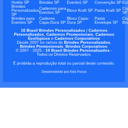
Hotéis SP
Brindes SP
Eventos SP
Convenção SP
Ec
Brindes
Cadernos para
Co
Personalizados
Bloco Kraft SP
Pasta Kraft SP
Eventos SP
SP
SP
Brindes para
Caderno
Bloco Capa-
Pasta
Co
Eventos SP
Capa-Dura SP
Dura SP
Envelope SP
Br
10 Brasil Brindes Personalizados
|
Cadernos
Personalizados
,
Cadernos Promocionais
,
Cadernos
Ecológicos
e
Cadernos Corporativos
Desde 2007 no ramos de
Brindes Personalizados
,
Brindes Promocionais
,
Brindes Corporativos
.
© 2007 - 2025 -
10 Brasil Brindes Personalizados
-
Todos os Direitos Reservados.
É proibida a reprodução total ou parcial deste conteúdo.
Desenvolvido por
Axis Focus