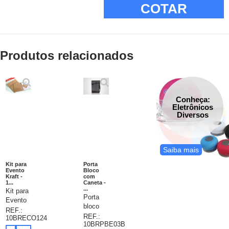
COTAR
Produtos relacionados
Conheça:
Eletrônicos
Diversos
Saiba mais
Kit para
Porta
Evento
Bloco
Kraft -
com
1...
Caneta -
...
Kit para
Porta
Evento
bloco
Kraft,
REF.:
com
REF.:
10BRECO124
composto
10BRPBE03B
lingueta
por