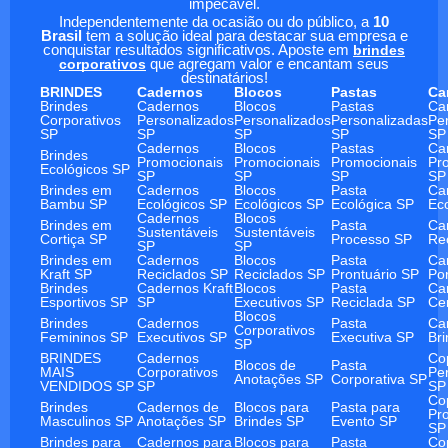
impecável.
Independentemente da ocasião ou do público, a
10
Brasil
tem a solução ideal para destacar sua empresa e
conquistar resultados significativos. Aposte em
brindes
corporativos
que agregam valor e encantam seus
destinatários!
BRINDES
Cadernos
Blocos
Pastas
Ca
Brindes
Cadernos
Blocos
Pastas
Ca
Corporativos
Personalizados
Personalizados
Personalizadas
Pe
SP
SP
SP
SP
SP
Cadernos
Blocos
Pastas
Ca
Brindes
Promocionais
Promocionais
Promocionais
Pr
Ecológicos SP
SP
SP
SP
SP
Brindes em
Cadernos
Blocos
Pasta
Ca
Bambu SP
Ecológicos SP
Ecológicos SP
Ecológica SP
Ec
Cadernos
Blocos
Brindes em
Pasta
Ca
Sustentáveis
Sustentáveis
Cortiça SP
Processo SP
Re
SP
SP
Brindes em
Cadernos
Blocos
Pasta
Ca
Kraft SP
Reciclados SP
Reciclados SP
Prontuário SP
Po
Brindes
Cadernos Kraft
Blocos
Pasta
Ca
Esportivos SP
SP
Executivos SP
Reciclada SP
Ce
Blocos
Brindes
Cadernos
Pasta
Ca
Corporativos
Femininos SP
Executivos SP
Executiva SP
Br
SP
BRINDES
Cadernos
Co
Blocos de
Pasta
MAIS
Corporativos
Pe
Anotações SP
Corporativa SP
VENDIDOS SP
SP
SP
Co
Brindes
Cadernos de
Blocos para
Pasta para
Pr
Masculinos SP
Anotações SP
Brindes SP
Evento SP
SP
Brindes para
Cadernos para
Blocos para
Pasta
Co