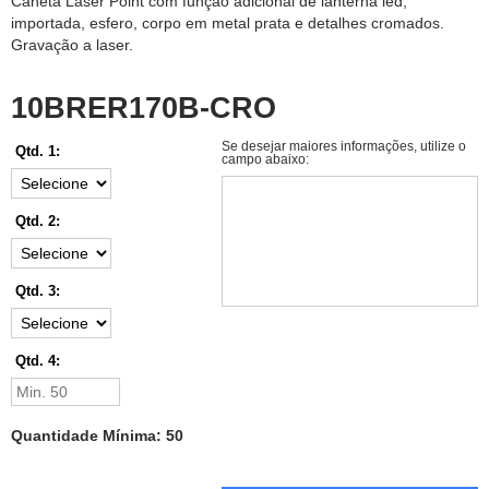
Caneta Laser Point com função adicional de lanterna led,
importada, esfero, corpo em metal prata e detalhes cromados.
Gravação a laser.
10BRER170B-CRO
Se desejar maiores informações, utilize o
Qtd. 1:
campo abaixo:
Qtd. 2:
Qtd. 3:
Qtd. 4:
Quantidade Mínima: 50