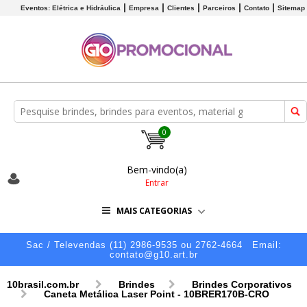
Eventos: Elétrica e Hidráulica
Empresa
Clientes
Parceiros
Contato
Sitemap
0
Bem-vindo(a)
Entrar
MAIS CATEGORIAS
Sac / Televendas (11) 2986-9535 ou 2762-4664
Email:
contato@g10.art.br
10brasil.com.br
Brindes
Brindes Corporativos
Caneta Metálica Laser Point - 10BRER170B-CRO