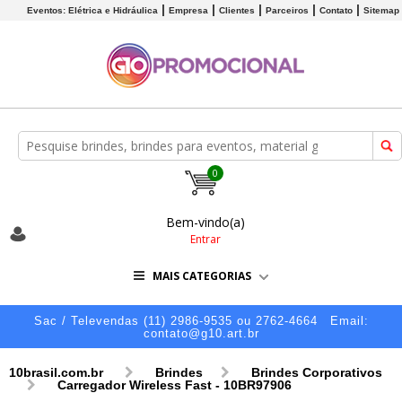
Eventos: Elétrica e Hidráulica
Empresa
Clientes
Parceiros
Contato
Sitemap
0
Bem-vindo(a)
Entrar
MAIS CATEGORIAS
Sac / Televendas (11) 2986-9535 ou 2762-4664
Email:
contato@g10.art.br
10brasil.com.br
Brindes
Brindes Corporativos
Carregador Wireless Fast - 10BR97906