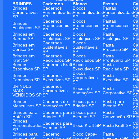
BRINDES
Cadernos
Blocos
Pastas
Ca
Brindes
Cadernos
Blocos
Pastas
Ca
Corporativos
Personalizados
Personalizados
Personalizadas
Pe
SP
SP
SP
SP
SP
Cadernos
Blocos
Pastas
Ca
Brindes
Promocionais
Promocionais
Promocionais
Pr
Ecológicos SP
SP
SP
SP
SP
Brindes em
Cadernos
Blocos
Pasta
Ca
Bambu SP
Ecológicos SP
Ecológicos SP
Ecológica SP
Ec
Cadernos
Blocos
Brindes em
Pasta
Ca
Sustentáveis
Sustentáveis
Cortiça SP
Processo SP
Re
SP
SP
Brindes em
Cadernos
Blocos
Pasta
Ca
Kraft SP
Reciclados SP
Reciclados SP
Prontuário SP
Po
Brindes
Cadernos Kraft
Blocos
Pasta
Ca
Esportivos SP
SP
Executivos SP
Reciclada SP
Ce
Blocos
Brindes
Cadernos
Pasta
Ca
Corporativos
Femininos SP
Executivos SP
Executiva SP
Br
SP
BRINDES
Cadernos
Co
Blocos de
Pasta
MAIS
Corporativos
Pe
Anotações SP
Corporativa SP
VENDIDOS SP
SP
SP
Co
Brindes
Cadernos de
Blocos para
Pasta para
Pr
Masculinos SP
Anotações SP
Brindes SP
Evento SP
SP
Brindes para
Cadernos para
Blocos para
Pasta
Co
Hotéis SP
Brindes SP
Eventos SP
Convenção SP
Ec
Brindes
Cadernos para
Co
Personalizados
Bloco Kraft SP
Pasta Kraft SP
Eventos SP
SP
SP
Brindes para
Caderno
Bloco Capa-
Pasta
Co
Eventos SP
Capa-Dura SP
Dura SP
Envelope SP
Br