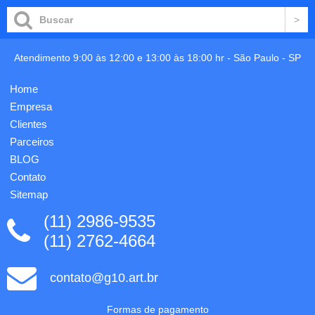
alumínio
similar à
100%
borracha,
reciclado.
acionamento
Bateria
por
em lítio,
clique e
Atendimento 9:00 às 12:00 e 13:00 às 18:00 hr -
São Paulo
-
SP
com
carga
painel
esferográfica
Home
solar e
azul
lanterna.
1.0mm.
Empresa
Tem
G...
Clientes
capacidade
de
Parceiros
8.000
BLOG
mAh e
Contato
temp...
Sitemap
(11) 2986-9535
(11) 2762-4664
contato@g10.art.br
Formas de pagamento