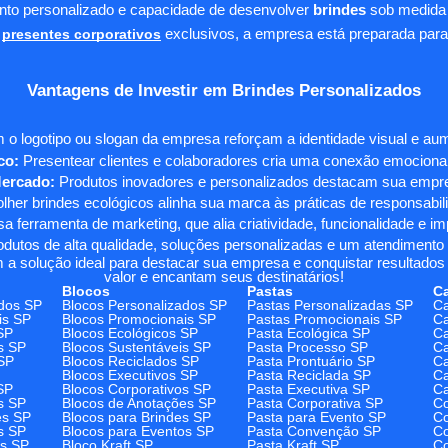
ento personalizado e capacidade de desenvolver
brindes
sob medida 
presentes corporativos
exclusivos, a empresa está preparada para
Vantagens de Investir em Brindes Personalizados
 o logotipo ou slogan da empresa reforçam a identidade visual e a
co:
Presentear clientes e colaboradores cria uma conexão emocional e
Mercado:
Produtos inovadores e personalizados destacam sua empre
her brindes ecológicos alinha sua marca às práticas de responsabili
 ferramenta de marketing, que alia criatividade, funcionalidade e i
odutos de alta qualidade, soluções personalizadas e um atendimento
 a solução ideal para destacar sua empresa e conquistar resultados 
valor e encantam seus destinatários!
Blocos
Pastas
C
dos SP
Blocos Personalizados SP
Pastas Personalizadas SP
Ca
is SP
Blocos Promocionais SP
Pastas Promocionais SP
Ca
SP
Blocos Ecológicos SP
Pasta Ecológica SP
Ca
s SP
Blocos Sustentáveis SP
Pasta Processo SP
Ca
SP
Blocos Reciclados SP
Pasta Prontuário SP
Ca
Blocos Executivos SP
Pasta Reciclada SP
C
SP
Blocos Corporativos SP
Pasta Executiva SP
Ca
s SP
Blocos de Anotações SP
Pasta Corporativa SP
Co
es SP
Blocos para Brindes SP
Pasta para Evento SP
Co
s SP
Blocos para Eventos SP
Pasta Convenção SP
Co
os SP
Bloco Kraft SP
Pasta Kraft SP
Co