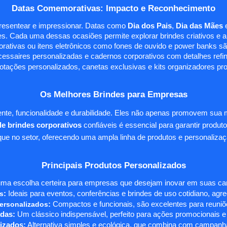
Datas Comemorativas: Impacto e Reconhecimento
presentear e impressionar. Datas como
Dia dos Pais
,
Dia das Mães
s. Cada uma dessas ocasiões permite explorar brindes criativos e ali
rativas ou itens eletrônicos como fones de ouvido e power banks sã
essaires personalizadas e cadernos corporativos com detalhes ref
tações personalizados, canetas exclusivas e kits organizadores pr
Os Melhores Brindes para Empresas
te, funcionalidade e durabilidade. Eles não apenas promovem sua
e brindes corporativos
confiáveis é essencial para garantir produto
e no setor, oferecendo uma ampla linha de produtos e personalizaç
Principais Produtos Personalizados
ma escolha certeira para empresas que desejam inovar em suas camp
s
:
Ideais para eventos, conferências e brindes de uso cotidiano, agr
ersonalizados
:
Compactos e funcionais, são excelentes para reuniõe
das:
Um clássico indispensável, perfeito para ações promocionais e
izados:
Alternativa simples e ecológica, que combina com campanha