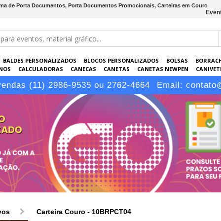
forma de Porta Documentos, Porta Documentos Promocionais, Carteiras em Couro
Event
BALDES PERSONALIZADOS
BLOCOS PERSONALIZADOS
BOLSAS
BORRAC
NOS
CALCULADORAS
CANECAS
CANETAS
CANETAS NEWPEN
CANIVETE
POS
ELETRÔNICOS
EMBALAGENS
ESCRITÓRIO
EVENTOS
GARRAFAS P
vendas (11) 2986-9535 ou 2762-4664
Email:
contato
LÁPIS
vos
Carteira Couro - 10BRPCT04