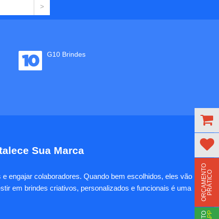
G10 Brindes
rtalece Sua Marca
O
R
Ç
A
M
E
N
T
O
P
R
Á
T
I
C
O
es e engajar colaboradores. Quando bem escolhidos, eles vão
tir em brindes criativos, personalizados e funcionais é uma