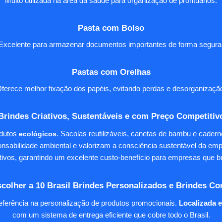
Muito utilizada na área da saúde para organização de prontuários.
Pasta com Bolso
Excelente para armazenar documentos importantes de forma segura
Pastas com Orelhas
ferece melhor fixação dos papéis, evitando perdas e desorganizaçã
Brindes Criativos, Sustentáveis e com Preço Competitiv
dutos
ecológicos
. Sacolas reutilizáveis, canetas de bambu e cader
nsabilidade ambiental e valorizam a consciência sustentável da em
tivos, garantindo um excelente custo-benefício para empresas qu
colher a 10 Brasil Brindes Personalizados e Brindes Co
eferência na personalização de produtos promocionais.
Localizada 
com um sistema de entrega eficiente que cobre todo o Brasil.