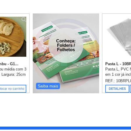
Conheça:
Folders /
Folhetos
bu - G1...
Pasta L - 10B
mbu média com 3
Pasta L, PVC 
: Largura: 25cm
em 1 cor já in
m x
23x33cm.
REF.: 10BRPL
.
Saiba mais
locar no carrinho
DETALHES
usa.