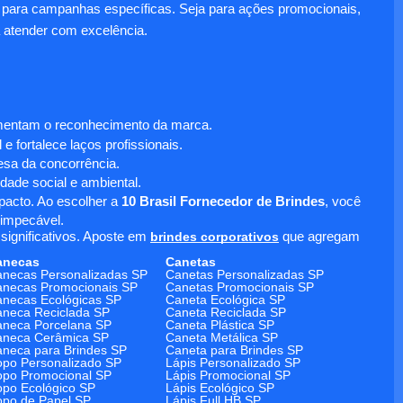
para campanhas específicas. Seja para ações promocionais,
 atender com excelência.
umentam o reconhecimento da marca.
 fortalece laços profissionais.
sa da concorrência.
dade social e ambiental.
mpacto. Ao escolher a
10 Brasil Fornecedor de Brindes
, você
 impecável.
significativos. Aposte em
brindes corporativos
que agregam
anecas
Canetas
necas Personalizadas SP
Canetas Personalizadas SP
necas Promocionais SP
Canetas Promocionais SP
necas Ecológicas SP
Caneta Ecológica SP
neca Reciclada SP
Caneta Reciclada SP
neca Porcelana SP
Caneta Plástica SP
aneca Cerâmica SP
Caneta Metálica SP
neca para Brindes SP
Caneta para Brindes SP
po Personalizado SP
Lápis Personalizado SP
po Promocional SP
Lápis Promocional SP
po Ecológico SP
Lápis Ecológico SP
po de Papel SP
Lápis Full HB SP