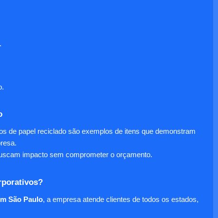
.
o.
o
nos de papel reciclado são exemplos de itens que demonstram
presa.
e buscam impacto sem comprometer o orçamento.
rporativos?
em São Paulo
, a empresa atende clientes de todos os estados,