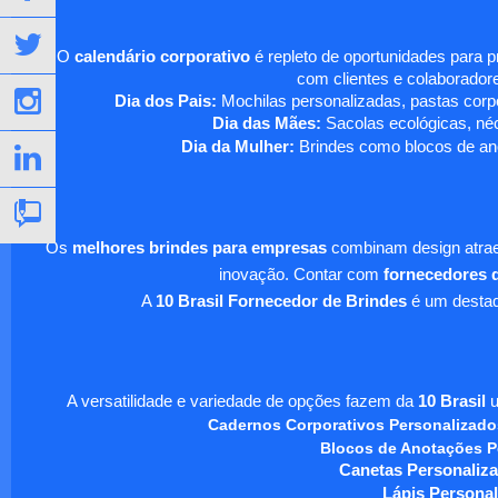
O
calendário corporativo
é repleto de oportunidades para 
com clientes e colaboradore
Dia dos Pais:
Mochilas personalizadas, pastas corpo
Dia das Mães:
Sacolas ecológicas, néc
Dia da Mulher:
Brindes como blocos de ano
Os
melhores brindes para empresas
combinam design atraen
inovação. Contar com
fornecedores d
A
10 Brasil Fornecedor de Brindes
é um destaqu
A versatilidade e variedade de opções fazem da
10 Brasil
u
Cadernos Corporativos Personalizado
Blocos de Anotações P
Canetas Personaliza
Lápis Personal