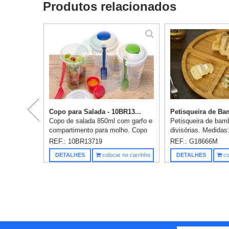
Produtos relacionados
Copo para Salada - 10BR13...
Petisqueira de Bam
Copo de salada 850ml com garfo e
Petisqueira de ba
compartimento para molho. Copo
divisórias. Medidas
plástico transparente com três
x Espessura: 1,6c
REF.: 10BR13719
REF.: G18666M
detalhes ovais na lateral e tampa
Comprimento: 25cm
DETALHES
colocar no carrinho
DETALHES
co
branca, no centro da tampa...
Personalização incl