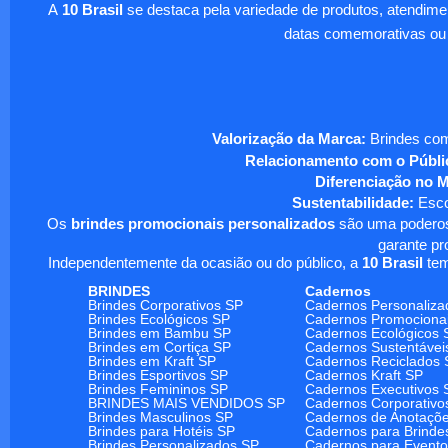
A
10 Brasil
se destaca pela variedade de produtos, atendim
datas comemorativas ou
Valorização da Marca:
Brindes com
Relacionamento com o Públi
Diferenciação no 
Sustentabilidade:
Escol
Os
brindes promocionais personalizados
são uma poderosa
garante pr
Independentemente da ocasião ou do público, a
10 Brasil
tem
BRINDES
Cadernos
Brindes Corporativos SP
Cadernos Personaliza
Brindes Ecológicos SP
Cadernos Promociona
Brindes em Bambu SP
Cadernos Ecológicos 
Brindes em Cortiça SP
Cadernos Sustentávei
Brindes em Kraft SP
Cadernos Reciclados 
Brindes Esportivos SP
Cadernos Kraft SP
Brindes Femininos SP
Cadernos Executivos 
BRINDES MAIS VENDIDOS SP
Cadernos Corporativo
Brindes Masculinos SP
Cadernos de Anotaçõ
Brindes para Hotéis SP
Cadernos para Brinde
Brindes Personalizados SP
Cadernos para Event