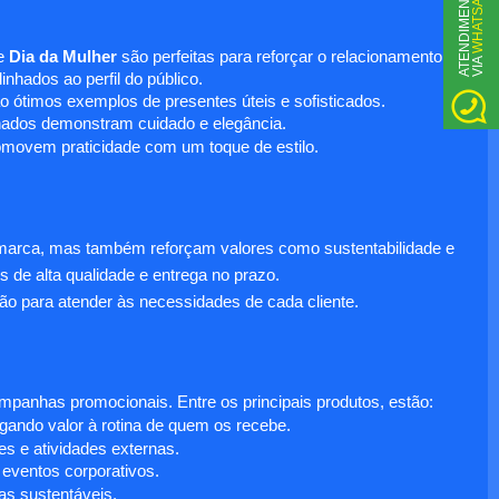
WHATSAPP
A
T
N
D
I
M
E
N
T
O
V
I
A
e
Dia da Mulher
são perfeitas para reforçar o relacionamento
E
nhados ao perfil do público.
o ótimos exemplos de presentes úteis e sofisticados.
inados demonstram cuidado e elegância.
omovem praticidade com um toque de estilo.
 marca, mas também reforçam valores como sustentabilidade e
s de alta qualidade e entrega no prazo.
ão para atender às necessidades de cada cliente.
anhas promocionais. Entre os principais produtos, estão:
egando valor à rotina de quem os recebe.
s e atividades externas.
 eventos corporativos.
s sustentáveis.