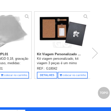
Br
RPL01
Kit Viagem Personalizado ...
NGD 0,18, gravação
Kit viagem personalizado, kit
cluso, medidas:
viagem 3 peças é um mimo
essencial para viajantes. O
01
REF.: G18042
conjunto, com acabamento em
Saiba m
colocar no carrinho
DETALHES
colocar no carrinho
cortiça, inclui um porta-passaporte
e uma ta...
TOPO