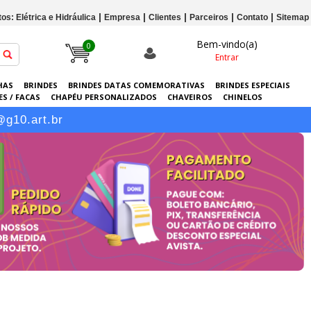
os: Elétrica e Hidráulica
Empresa
Clientes
Parceiros
Contato
Sitemap
Bem-vindo(a)
0
Entrar
HAS
BRINDES
BRINDES DATAS COMEMORATIVAS
BRINDES ESPECIAIS
S / FACAS
CHAPÉU PERSONALIZADOS
CHAVEIROS
CHINELOS
ERSONALIZADAS
GRÁFICA
GUARDA-CHUVAS
KITS
LANÇAMENTOS
@g10.art.br