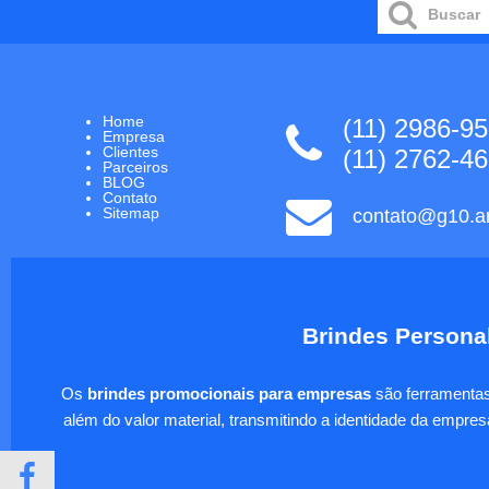
Home
(11) 2986-9
Empresa
Clientes
(11) 2762-4
Parceiros
BLOG
Contato
Sitemap
contato@g10.ar
Brindes Personal
Os
brindes promocionais para empresas
são ferramentas 
além do valor material, transmitindo a identidade da empre