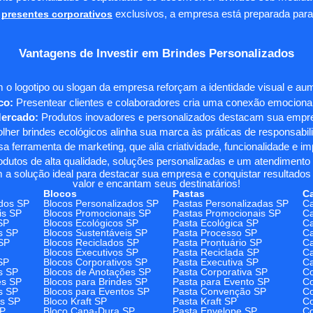
presentes corporativos
exclusivos, a empresa está preparada para
Vantagens de Investir em Brindes Personalizados
 o logotipo ou slogan da empresa reforçam a identidade visual e a
co:
Presentear clientes e colaboradores cria uma conexão emocional e
Mercado:
Produtos inovadores e personalizados destacam sua empre
her brindes ecológicos alinha sua marca às práticas de responsabili
 ferramenta de marketing, que alia criatividade, funcionalidade e i
odutos de alta qualidade, soluções personalizadas e um atendimento
 a solução ideal para destacar sua empresa e conquistar resultados 
valor e encantam seus destinatários!
Blocos
Pastas
C
dos SP
Blocos Personalizados SP
Pastas Personalizadas SP
Ca
is SP
Blocos Promocionais SP
Pastas Promocionais SP
Ca
SP
Blocos Ecológicos SP
Pasta Ecológica SP
Ca
s SP
Blocos Sustentáveis SP
Pasta Processo SP
Ca
SP
Blocos Reciclados SP
Pasta Prontuário SP
Ca
Blocos Executivos SP
Pasta Reciclada SP
C
SP
Blocos Corporativos SP
Pasta Executiva SP
Ca
s SP
Blocos de Anotações SP
Pasta Corporativa SP
Co
es SP
Blocos para Brindes SP
Pasta para Evento SP
Co
s SP
Blocos para Eventos SP
Pasta Convenção SP
Co
os SP
Bloco Kraft SP
Pasta Kraft SP
Co
SP
Bloco Capa-Dura SP
Pasta Envelope SP
Co