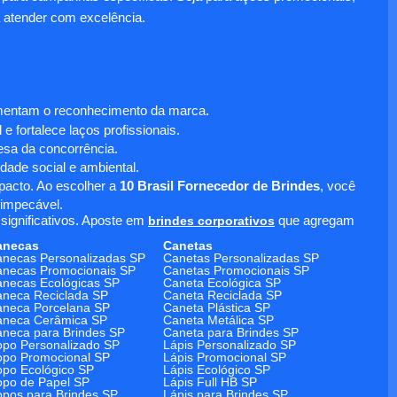
 atender com excelência.
umentam o reconhecimento da marca.
 fortalece laços profissionais.
sa da concorrência.
dade social e ambiental.
mpacto. Ao escolher a
10 Brasil Fornecedor de Brindes
, você
 impecável.
significativos. Aposte em
brindes corporativos
que agregam
anecas
Canetas
necas Personalizadas SP
Canetas Personalizadas SP
necas Promocionais SP
Canetas Promocionais SP
necas Ecológicas SP
Caneta Ecológica SP
neca Reciclada SP
Caneta Reciclada SP
neca Porcelana SP
Caneta Plástica SP
aneca Cerâmica SP
Caneta Metálica SP
neca para Brindes SP
Caneta para Brindes SP
po Personalizado SP
Lápis Personalizado SP
po Promocional SP
Lápis Promocional SP
po Ecológico SP
Lápis Ecológico SP
po de Papel SP
Lápis Full HB SP
pos para Brindes SP
Lápis para Brindes SP