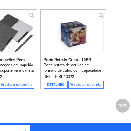
otações Pers...
Porta Retrato Cubo - 10BR...
otações em papelão
Porta retrato de acrílico em
 suporte para caneta
formato de cubo, com capacidade
folhas pautadas e
para 6 fotos - Tamanho total CxL):
2
REF.: 10BR10022
Acompanha caneta
9 cm x 9 cm. uma gravação já
Saiba m
colocar no carrinho
DETALHES
colocar no carrinho
apel reciclá...
inclusa. OBS.: As imagens que ...
TOPO