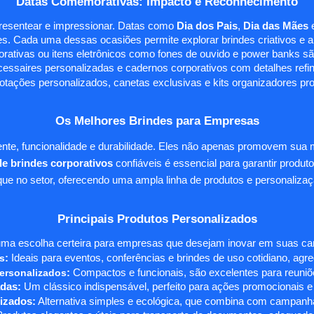
Datas Comemorativas: Impacto e Reconhecimento
presentear e impressionar. Datas como
Dia dos Pais
,
Dia das Mães
s. Cada uma dessas ocasiões permite explorar brindes criativos e ali
rativas ou itens eletrônicos como fones de ouvido e power banks sã
essaires personalizadas e cadernos corporativos com detalhes ref
tações personalizados, canetas exclusivas e kits organizadores pr
Os Melhores Brindes para Empresas
te, funcionalidade e durabilidade. Eles não apenas promovem sua
e brindes corporativos
confiáveis é essencial para garantir produto
e no setor, oferecendo uma ampla linha de produtos e personalizaç
Principais Produtos Personalizados
ma escolha certeira para empresas que desejam inovar em suas camp
s
:
Ideais para eventos, conferências e brindes de uso cotidiano, agr
ersonalizados
:
Compactos e funcionais, são excelentes para reuniõe
das:
Um clássico indispensável, perfeito para ações promocionais e
izados:
Alternativa simples e ecológica, que combina com campanha