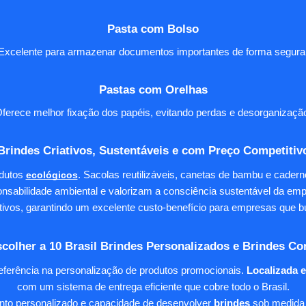
Pasta com Bolso
Excelente para armazenar documentos importantes de forma segura
Pastas com Orelhas
ferece melhor fixação dos papéis, evitando perdas e desorganizaçã
Brindes Criativos, Sustentáveis e com Preço Competitiv
dutos
ecológicos
. Sacolas reutilizáveis, canetas de bambu e cader
nsabilidade ambiental e valorizam a consciência sustentável da em
tivos, garantindo um excelente custo-benefício para empresas qu
colher a 10 Brasil Brindes Personalizados e Brindes Co
eferência na personalização de produtos promocionais.
Localizada 
com um sistema de entrega eficiente que cobre todo o Brasil.
ento personalizado e capacidade de desenvolver
brindes
sob medida 