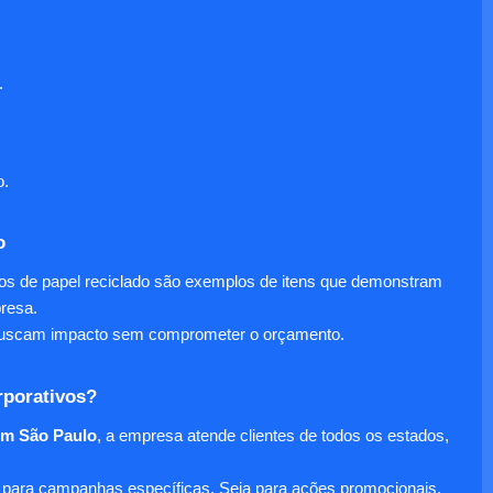
.
o.
o
nos de papel reciclado são exemplos de itens que demonstram
presa.
e buscam impacto sem comprometer o orçamento.
rporativos?
em São Paulo
, a empresa atende clientes de todos os estados,
para campanhas específicas. Seja para ações promocionais,