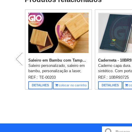
Saleiro em Bambu com Tamp...
Caderneta - 10BR9
Saleiro personalizado, saleiro em
Caderno capa dura.
bambu, personalização a laser,
sintético. Com port
medidas: 11x10,5x8,5cm,
e 96 folhas não pau
REF.: TE-00203
REF.: 10BR93725
embalado Individualmente em
marfim. Fornecido
DETALHES
colocar no carrinho
DETALHES
co
caixa preta, medidas da
de non-woven. 148 
embalagem: 11x...