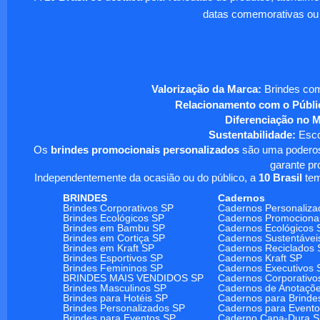
datas comemorativas ou
Valorização da Marca:
Brindes com
Relacionamento com o Públi
Diferenciação no 
Sustentabilidade:
Escol
Os
brindes promocionais personalizados
são uma poderosa
garante pr
Independentemente da ocasião ou do público, a
10 Brasil
tem
BRINDES
Cadernos
Brindes Corporativos SP
Cadernos Personaliza
Brindes Ecológicos SP
Cadernos Promociona
Brindes em Bambu SP
Cadernos Ecológicos 
Brindes em Cortiça SP
Cadernos Sustentávei
Brindes em Kraft SP
Cadernos Reciclados 
Brindes Esportivos SP
Cadernos Kraft SP
Brindes Femininos SP
Cadernos Executivos 
BRINDES MAIS VENDIDOS SP
Cadernos Corporativo
Brindes Masculinos SP
Cadernos de Anotaçõ
Brindes para Hotéis SP
Cadernos para Brinde
Brindes Personalizados SP
Cadernos para Event
Brindes para Eventos SP
Caderno Capa-Dura 