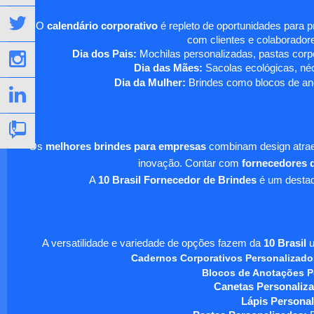
O
calendário corporativo
é repleto de oportunidades para 
com clientes e colaboradore
Dia dos Pais:
Mochilas personalizadas, pastas corpo
Dia das Mães:
Sacolas ecológicas, néc
Dia da Mulher:
Brindes como blocos de ano
Os
melhores brindes para empresas
combinam design atraen
inovação. Contar com
fornecedores d
A
10 Brasil Fornecedor de Brindes
é um destaqu
A versatilidade e variedade de opções fazem da
10 Brasil
u
Cadernos Corporativos Personalizado
Blocos de Anotações P
Canetas Personaliza
Lápis Personal