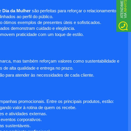
WHATSAPP
A
T
N
D
I
M
E
N
T
O
V
I
A
e
Dia da Mulher
são perfeitas para reforçar o relacionamento
E
nhados ao perfil do público.
o ótimos exemplos de presentes úteis e sofisticados.
inados demonstram cuidado e elegância.
omovem praticidade com um toque de estilo.
 marca, mas também reforçam valores como sustentabilidade e
s de alta qualidade e entrega no prazo.
ão para atender às necessidades de cada cliente.
anhas promocionais. Entre os principais produtos, estão:
egando valor à rotina de quem os recebe.
s e atividades externas.
 eventos corporativos.
s sustentáveis.