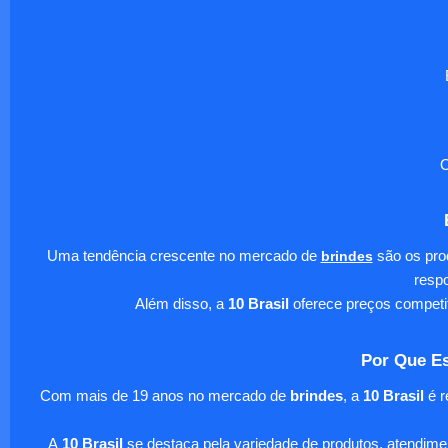
O
Uma tendência crescente no mercado de
brindes
são os pro
respo
Além disso, a
10 Brasil
oferece preços competi
Por Que Es
Com mais de 19 anos no mercado de
brindes
, a
10 Brasil
é r
A
10 Brasil
se destaca pela variedade de produtos, atendim