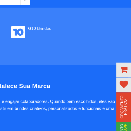
G10 Brindes
rtalece Sua Marca
O
R
Ç
A
M
E
N
T
O
P
R
Á
T
I
C
es e engajar colaboradores. Quando bem escolhidos, eles vão
O
tir em brindes criativos, personalizados e funcionais é uma