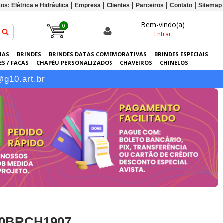
os: Elétrica e Hidráulica
Empresa
Clientes
Parceiros
Contato
Sitemap
Bem-vindo(a)
0
Entrar
HAS
BRINDES
BRINDES DATAS COMEMORATIVAS
BRINDES ESPECIAIS
S / FACAS
CHAPÉU PERSONALIZADOS
CHAVEIROS
CHINELOS
ERSONALIZADAS
GRÁFICA
GUARDA-CHUVAS
KITS
LANÇAMENTOS
@g10.art.br
 10BRCH1907