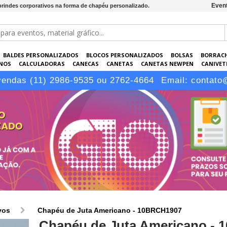
Event
brindes corporativos na forma de chapéu personalizado.
BALDES PERSONALIZADOS
BLOCOS PERSONALIZADOS
BOLSAS
BORRAC
NOS
CALCULADORAS
CANECAS
CANETAS
CANETAS NEWPEN
CANIVETE
POS
ELETRÔNICOS
EMBALAGENS
ESCRITÓRIO
EVENTOS
GARRAFAS P
vendas (11) 2986-9535 ou 2762-4664
Email:
contato
LÁPIS
vos
Chapéu de Juta Americano - 10BRCH1907
Chapéu de Juta Americano -