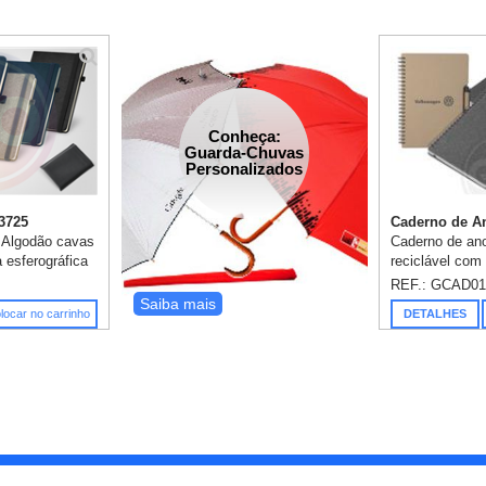
Conheça:
Guarda-Chuvas
Personalizados
3725
Caderno de An
 Algodão cavas
Caderno de an
a esferográfica
reciclável com
tadas cor
e miolo de 70 
REF.: GCAD01
 em embalagem
destacáveis. 
Saiba mais
locar no carrinho
DETALHES
x 210 mm ...
com corpo em p