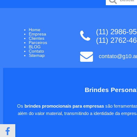
Home
(11) 2986-9
Empresa
Clientes
(11) 2762-4
Parceiros
BLOG
Contato
Sitemap
contato@g10.ar
Brindes Personal
Os
brindes promocionais para empresas
são ferramentas 
além do valor material, transmitindo a identidade da empre