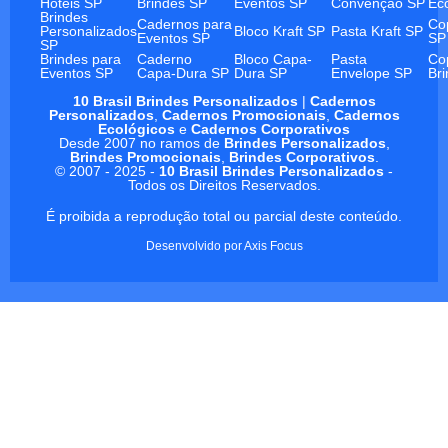
Hotéis SP
Brindes SP
Eventos SP
Convenção SP
Ec
Brindes
Cadernos para
Co
Personalizados
Bloco Kraft SP
Pasta Kraft SP
Eventos SP
SP
SP
Brindes para
Caderno
Bloco Capa-
Pasta
Co
Eventos SP
Capa-Dura SP
Dura SP
Envelope SP
Br
10 Brasil Brindes Personalizados
|
Cadernos
Personalizados
,
Cadernos Promocionais
,
Cadernos
Ecológicos
e
Cadernos Corporativos
Desde 2007 no ramos de
Brindes Personalizados
,
Brindes Promocionais
,
Brindes Corporativos
.
© 2007 - 2025 -
10 Brasil Brindes Personalizados
-
Todos os Direitos Reservados.
É proibida a reprodução total ou parcial deste conteúdo.
Desenvolvido por
Axis Focus