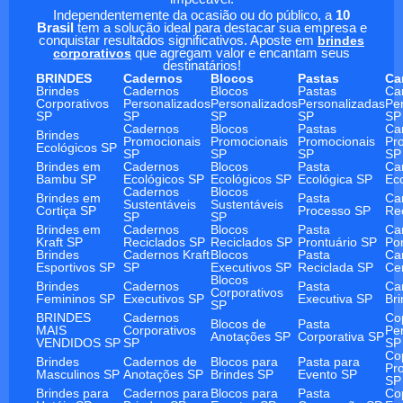
Independentemente da ocasião ou do público, a
10
Brasil
tem a solução ideal para destacar sua empresa e
conquistar resultados significativos. Aposte em
brindes
corporativos
que agregam valor e encantam seus
destinatários!
BRINDES
Cadernos
Blocos
Pastas
Ca
Brindes
Cadernos
Blocos
Pastas
Ca
Corporativos
Personalizados
Personalizados
Personalizadas
Pe
SP
SP
SP
SP
SP
Cadernos
Blocos
Pastas
Ca
Brindes
Promocionais
Promocionais
Promocionais
Pr
Ecológicos SP
SP
SP
SP
SP
Brindes em
Cadernos
Blocos
Pasta
Ca
Bambu SP
Ecológicos SP
Ecológicos SP
Ecológica SP
Ec
Cadernos
Blocos
Brindes em
Pasta
Ca
Sustentáveis
Sustentáveis
Cortiça SP
Processo SP
Re
SP
SP
Brindes em
Cadernos
Blocos
Pasta
Ca
Kraft SP
Reciclados SP
Reciclados SP
Prontuário SP
Po
Brindes
Cadernos Kraft
Blocos
Pasta
Ca
Esportivos SP
SP
Executivos SP
Reciclada SP
Ce
Blocos
Brindes
Cadernos
Pasta
Ca
Corporativos
Femininos SP
Executivos SP
Executiva SP
Br
SP
BRINDES
Cadernos
Co
Blocos de
Pasta
MAIS
Corporativos
Pe
Anotações SP
Corporativa SP
VENDIDOS SP
SP
SP
Co
Brindes
Cadernos de
Blocos para
Pasta para
Pr
Masculinos SP
Anotações SP
Brindes SP
Evento SP
SP
Brindes para
Cadernos para
Blocos para
Pasta
Co