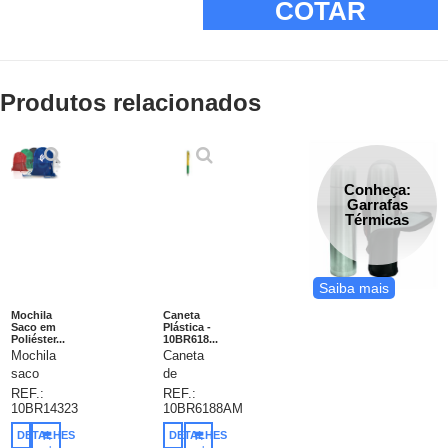
COTAR
Produtos relacionados
Conheça:
Garrafas
Térmicas
Saiba mais
Mochila
Caneta
Saco em
Plástica -
Poliéster...
10BR618...
Mochila
Caneta
saco
de
confeccionada
plástico
REF.:
REF.:
10BR14323
10BR6188AM
em
- com
poliéster.
uma
DETALHES
DETALHES
Possui
gravação