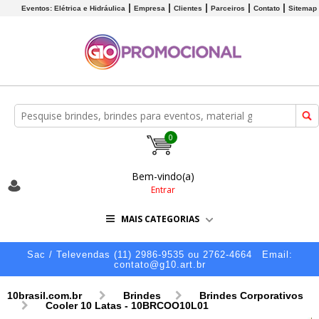
Eventos: Elétrica e Hidráulica
Empresa
Clientes
Parceiros
Contato
Sitemap
0
Bem-vindo(a)
Entrar
MAIS CATEGORIAS
Sac / Televendas (11) 2986-9535 ou 2762-4664
Email:
contato@g10.art.br
10brasil.com.br
Brindes
Brindes Corporativos
Cooler 10 Latas - 10BRCOO10L01