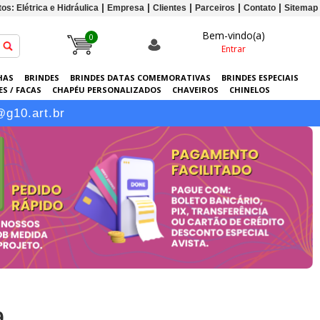
os: Elétrica e Hidráulica
Empresa
Clientes
Parceiros
Contato
Sitemap
Bem-vindo(a)
0
Entrar
HAS
BRINDES
BRINDES DATAS COMEMORATIVAS
BRINDES ESPECIAIS
S / FACAS
CHAPÉU PERSONALIZADOS
CHAVEIROS
CHINELOS
ERSONALIZADAS
GRÁFICA
GUARDA-CHUVAS
KITS
LANÇAMENTOS
@g10.art.br
9