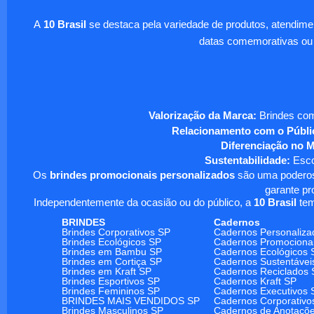
A
10 Brasil
se destaca pela variedade de produtos, atendim
datas comemorativas ou
Valorização da Marca:
Brindes com
Relacionamento com o Públi
Diferenciação no 
Sustentabilidade:
Escol
Os
brindes promocionais personalizados
são uma poderosa
garante pr
Independentemente da ocasião ou do público, a
10 Brasil
tem
BRINDES
Cadernos
Brindes Corporativos SP
Cadernos Personaliza
Brindes Ecológicos SP
Cadernos Promociona
Brindes em Bambu SP
Cadernos Ecológicos 
Brindes em Cortiça SP
Cadernos Sustentávei
Brindes em Kraft SP
Cadernos Reciclados 
Brindes Esportivos SP
Cadernos Kraft SP
Brindes Femininos SP
Cadernos Executivos 
BRINDES MAIS VENDIDOS SP
Cadernos Corporativo
Brindes Masculinos SP
Cadernos de Anotaçõ