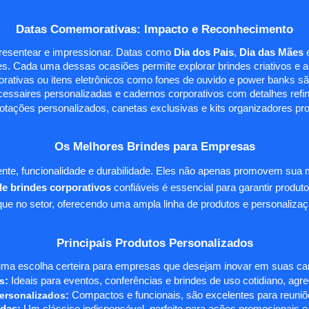
Datas Comemorativas: Impacto e Reconhecimento
presentear e impressionar. Datas como
Dia dos Pais
,
Dia das Mães
s. Cada uma dessas ocasiões permite explorar brindes criativos e ali
rativas ou itens eletrônicos como fones de ouvido e power banks sã
essaires personalizadas e cadernos corporativos com detalhes ref
tações personalizados, canetas exclusivas e kits organizadores pr
Os Melhores Brindes para Empresas
te, funcionalidade e durabilidade. Eles não apenas promovem sua
e brindes corporativos
confiáveis é essencial para garantir produto
e no setor, oferecendo uma ampla linha de produtos e personalizaç
Principais Produtos Personalizados
ma escolha certeira para empresas que desejam inovar em suas camp
s
:
Ideais para eventos, conferências e brindes de uso cotidiano, agr
ersonalizados
:
Compactos e funcionais, são excelentes para reuniõe