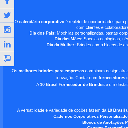
O
calendário corporativo
é repleto de oportunidades para 
com clientes e colaboradore
Dia dos Pais:
Mochilas personalizadas, pastas corpo
Dia das Mães:
Sacolas ecológicas, néc
Dia da Mulher:
Brindes como blocos de ano
Os
melhores brindes para empresas
combinam design atraen
inovação. Contar com
fornecedores d
A
10 Brasil Fornecedor de Brindes
é um destaqu
A versatilidade e variedade de opções fazem da
10 Brasil
u
Cadernos Corporativos Personalizado
Blocos de Anotações P