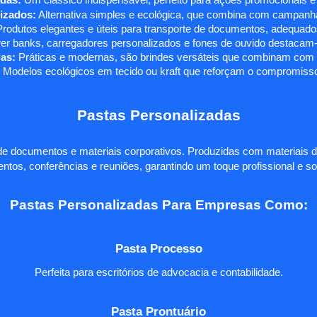
das:
Um clássico indispensável, perfeito para ações promocionais e
izados:
Alternativa simples e ecológica, que combina com campanha
rodutos elegantes e úteis para transporte de documentos, adequados
r banks, carregadores personalizados e fones de ouvido destacam-s
as:
Práticas e modernas, são brindes versáteis que combinam com q
 Modelos ecológicos em tecido ou kraft que reforçam o compromisso
Pastas Personalizadas
e documentos e materiais corporativos. Produzidas com materiais d
ntos, conferências e reuniões, garantindo um toque profissional e so
Pastas Personalizadas Para Empresas Como:
Pasta Processo
Perfeita para escritórios de advocacia e contabilidade.
Pasta Prontuário