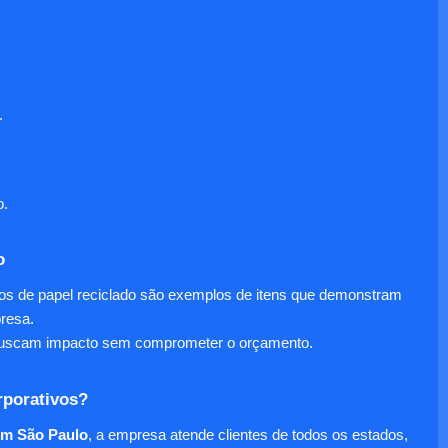
.
o.
o
nos de papel reciclado são exemplos de itens que demonstram
presa.
e buscam impacto sem comprometer o orçamento.
rporativos?
em São Paulo
, a empresa atende clientes de todos os estados,