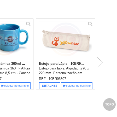
P
âmica 360ml ...
Estojo para Lápis - 10BR9...
âmica 360ml- Altura
Estojo para lápis. Algodão. ø70 x
tro 8,5 cm - Caneca
220 mm. Personalização em
cerâmica. Gravação
transfer já incluso.
7
REF.: 10BR93607
o) já incluso. Todas
Saiba m
colocar no carrinho
DETALHES
colocar no carrinho
o emba...
TOPO