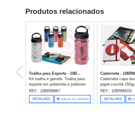
Produtos relacionados
Toalha para Esporte - 10B...
Caderneta - 10BR
Kit toalha e garrafa. Toalha para
Caderneta capa dur
esporte em poliamida e poliéster.
papel couchê 150gr
Toalha refrescante, quando
cores, medidas: 9
REF.: 10BR99967
REF.: 10BRMK03
molhada permanece fria durante
quadrada, miolo co
DETALHES
colocar no carrinho
DETALHES
co
horas. Se aquecer, basta bala...
sem impressão, fec