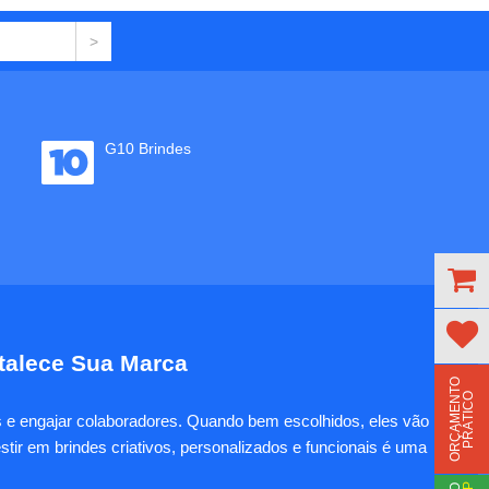
G10 Brindes
rtalece Sua Marca
O
R
Ç
A
M
E
N
T
O
P
R
Á
T
I
C
O
es e engajar colaboradores. Quando bem escolhidos, eles vão
tir em brindes criativos, personalizados e funcionais é uma