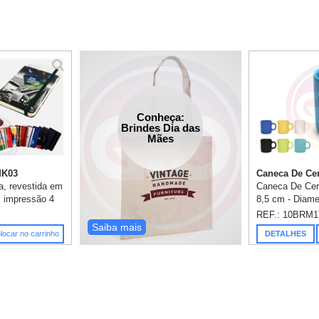
Conheça:
Brindes Dia das
Mães
MK03
Caneca De Cer
a, revestida em
Caneca De Cer
, impressão 4
8,5 cm - Diame
x14cm, lombada
produzida em 
REF.: 10BRM1
m 80 folhas,
em 1 cor (1 lad
Saiba mais
locar no carrinho
DETALHES
hamento ...
as canecas sã