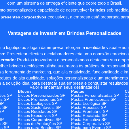
com um sistema de entrega eficiente que cobre todo o Brasil.
ento personalizado e capacidade de desenvolver
brindes
sob medida 
presentes corporativos
exclusivos, a empresa está preparada para
Vantagens de Investir em Brindes Personalizados
 o logotipo ou slogan da empresa reforçam a identidade visual e a
co:
Presentear clientes e colaboradores cria uma conexão emocional e
Mercado:
Produtos inovadores e personalizados destacam sua empre
her brindes ecológicos alinha sua marca às práticas de responsabili
 ferramenta de marketing, que alia criatividade, funcionalidade e i
odutos de alta qualidade, soluções personalizadas e um atendimento
 a solução ideal para destacar sua empresa e conquistar resultados 
valor e encantam seus destinatários!
Blocos
Pastas
C
dos SP
Blocos Personalizados SP
Pastas Personalizadas SP
Ca
is SP
Blocos Promocionais SP
Pastas Promocionais SP
Ca
SP
Blocos Ecológicos SP
Pasta Ecológica SP
Ca
s SP
Blocos Sustentáveis SP
Pasta Processo SP
Ca
SP
Blocos Reciclados SP
Pasta Prontuário SP
Ca
Blocos Executivos SP
Pasta Reciclada SP
C
SP
Blocos Corporativos SP
Pasta Executiva SP
Ca
s SP
Blocos de Anotações SP
Pasta Corporativa SP
Co
es SP
Blocos para Brindes SP
Pasta para Evento SP
Co