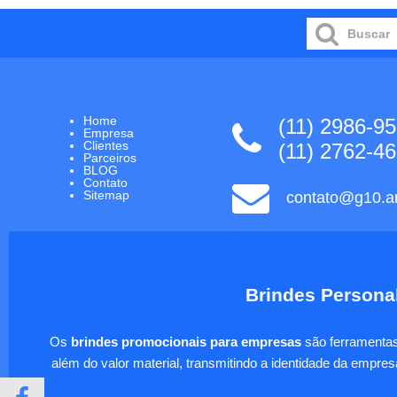
Home
(11) 2986-9
Empresa
Clientes
(11) 2762-4
Parceiros
BLOG
Contato
Sitemap
contato@g10.ar
Brindes Personal
Os
brindes promocionais para empresas
são ferramentas 
além do valor material, transmitindo a identidade da empre