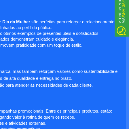
WHATSAPP
A
T
N
D
I
M
E
N
T
O
V
I
A
E
e
Dia da Mulher
são perfeitas para reforçar o relacionamento
nhados ao perfil do público.
o ótimos exemplos de presentes úteis e sofisticados.
inados demonstram cuidado e elegância.
omovem praticidade com um toque de estilo.
 marca, mas também reforçam valores como sustentabilidade e
s de alta qualidade e entrega no prazo.
ão para atender às necessidades de cada cliente.
anhas promocionais. Entre os principais produtos, estão:
egando valor à rotina de quem os recebe.
s e atividades externas.