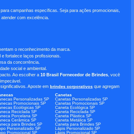
para campanhas específicas. Seja para ações promocionais,
 atender com excelência.
umentam o reconhecimento da marca.
 fortalece laços profissionais.
sa da concorrência.
dade social e ambiental.
mpacto. Ao escolher a
10 Brasil Fornecedor de Brindes
, você
 impecável.
significativos. Aposte em
brindes corporativos
que agregam
anecas
Canetas
necas Personalizadas SP
Canetas Personalizadas SP
necas Promocionais SP
Canetas Promocionais SP
necas Ecológicas SP
Caneta Ecológica SP
neca Reciclada SP
Caneta Reciclada SP
neca Porcelana SP
Caneta Plástica SP
aneca Cerâmica SP
Caneta Metálica SP
neca para Brindes SP
Caneta para Brindes SP
po Personalizado SP
Lápis Personalizado SP
po Promocional SP
Lápis Promocional SP