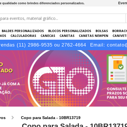
Event
de qualidade como brindes diferenciados personalizados.
BALDES PERSONALIZADOS
BLOCOS PERSONALIZADOS
BOLSAS
BORRAC
NOS
CALCULADORAS
CANECAS
CANETAS
CANETAS NEWPEN
CANIVETE
POS
ELETRÔNICOS
EMBALAGENS
ESCRITÓRIO
EVENTOS
GARRAFAS P
vendas (11) 2986-9535 ou 2762-4664
Email:
contato
LÁPIS
vos
Copo para Salada - 10BR13719
Copo para Salada - 10BR1371