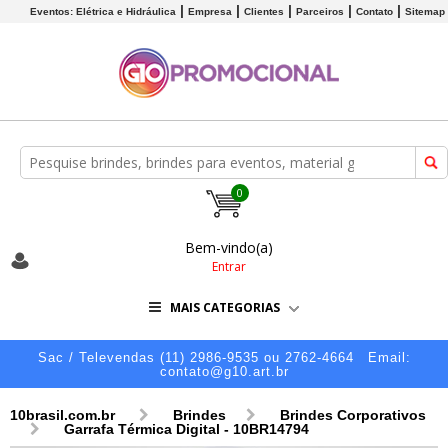
Eventos: Elétrica e Hidráulica
Empresa
Clientes
Parceiros
Contato
Sitemap
0
Bem-vindo(a)
Entrar
MAIS CATEGORIAS
Sac / Televendas (11) 2986-9535 ou 2762-4664
Email:
contato@g10.art.br
10brasil.com.br
Brindes
Brindes Corporativos
Garrafa Térmica Digital - 10BR14794