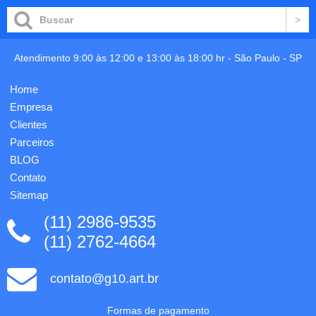
poliéster
Micro
reciclado
USB.
(100%
Características
rPET).
Gerais:
Atendimento 9:00 às 12:00 e 13:00 às 18:00 hr -
São Paulo
-
SP
Possui
- Botão
compartimento
liga-
principal
desliga -
Home
e bolso
Acabamento
Empresa
frontal
metalico.
co...
- Tipo
Clientes
de ba...
Parceiros
BLOG
Contato
Sitemap
(11) 2986-9535
(11) 2762-4664
contato@g10.art.br
Formas de pagamento