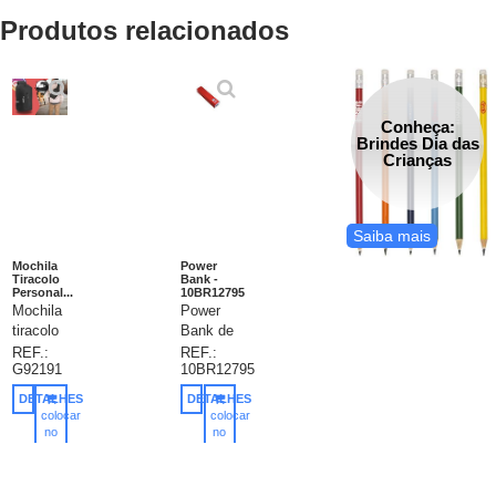
Produtos relacionados
Conheça:
Brindes Dia das
Crianças
Saiba mais
Mochila
Power
Tiracolo
Bank -
Personal...
10BR12795
Mochila
Power
tiracolo
Bank de
personalizada,
metal,
REF.:
REF.:
G92191
10BR12795
mochila
botão
à
de ligar
DETALHES
DETALHES
tiracolo
e
colocar
colocar
300D e
desligar,
no
no
carrinho
carrinho
600D,
1
ambos
entrada
em
USB e