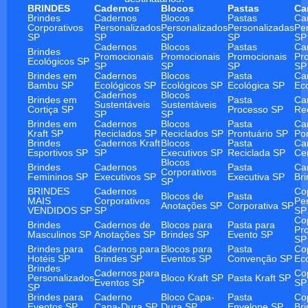
BRINDES
Cadernos
Blocos
Pastas
Ca
Brindes
Cadernos
Blocos
Pastas
Ca
Corporativos
Personalizados
Personalizados
Personalizadas
Pe
SP
SP
SP
SP
SP
Cadernos
Blocos
Pastas
Ca
Brindes
Promocionais
Promocionais
Promocionais
Pr
Ecológicos SP
SP
SP
SP
SP
Brindes em
Cadernos
Blocos
Pasta
Ca
Bambu SP
Ecológicos SP
Ecológicos SP
Ecológica SP
Ec
Cadernos
Blocos
Brindes em
Pasta
Ca
Sustentáveis
Sustentáveis
Cortiça SP
Processo SP
Re
SP
SP
Brindes em
Cadernos
Blocos
Pasta
Ca
Kraft SP
Reciclados SP
Reciclados SP
Prontuário SP
Po
Brindes
Cadernos Kraft
Blocos
Pasta
Ca
Esportivos SP
SP
Executivos SP
Reciclada SP
Ce
Blocos
Brindes
Cadernos
Pasta
Ca
Corporativos
Femininos SP
Executivos SP
Executiva SP
Br
SP
BRINDES
Cadernos
Co
Blocos de
Pasta
MAIS
Corporativos
Pe
Anotações SP
Corporativa SP
VENDIDOS SP
SP
SP
Co
Brindes
Cadernos de
Blocos para
Pasta para
Pr
Masculinos SP
Anotações SP
Brindes SP
Evento SP
SP
Brindes para
Cadernos para
Blocos para
Pasta
Co
Hotéis SP
Brindes SP
Eventos SP
Convenção SP
Ec
Brindes
Cadernos para
Co
Personalizados
Bloco Kraft SP
Pasta Kraft SP
Eventos SP
SP
SP
Brindes para
Caderno
Bloco Capa-
Pasta
Co
Eventos SP
Capa-Dura SP
Dura SP
Envelope SP
Br