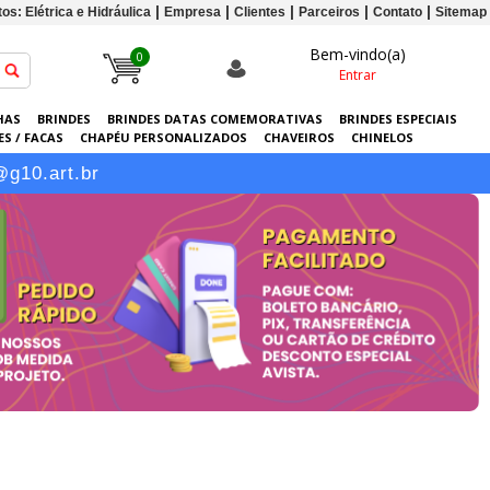
os: Elétrica e Hidráulica
Empresa
Clientes
Parceiros
Contato
Sitemap
Bem-vindo(a)
0
Entrar
HAS
BRINDES
BRINDES DATAS COMEMORATIVAS
BRINDES ESPECIAIS
S / FACAS
CHAPÉU PERSONALIZADOS
CHAVEIROS
CHINELOS
ERSONALIZADAS
GRÁFICA
GUARDA-CHUVAS
KITS
LANÇAMENTOS
@g10.art.br