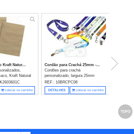
P
Kraft Natur...
Cordão para Crachá 25mm -...
sonalizados,
Cordões para crachá
aco, Kraft Natural
personalizado, largura 25mm
o em 1 cor já
(espessura) x 850mm aberto,
K2603601C
REF.: 10BRCPC08
a: 26x36cm.
acabamento tipo jacaré, gravação
Saiba m
colocar no carrinho
DETALHES
colocar no carrinho
digital sem limite de cores.
TOPO