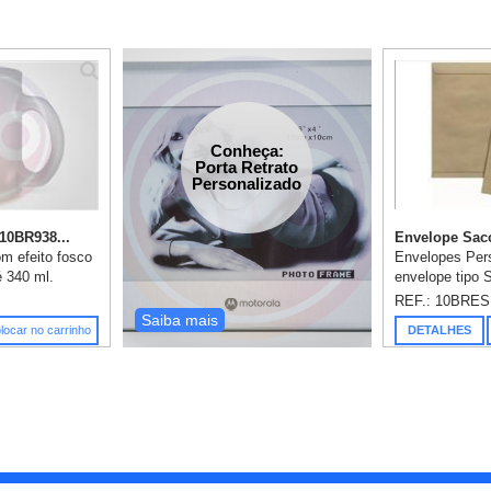
Conheça:
Porta Retrato
Personalizado
 10BR938...
Envelope Saco 
m efeito fosco
Envelopes Per
 340 ml.
envelope tipo S
. ø80 x 97 mm,
80gr, impressã
REF.: 10BRES
102 mm.
incluso, medid
Saiba mais
locar no carrinho
DETALHES
1 cor já