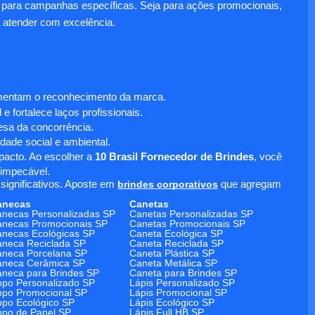
para campanhas específicas. Seja para ações promocionais,
 atender com excelência.
umentam o reconhecimento da marca.
 fortalece laços profissionais.
sa da concorrência.
dade social e ambiental.
mpacto. Ao escolher a
10 Brasil Fornecedor de Brindes
, você
 impecável.
significativos. Aposte em
brindes corporativos
que agregam
anecas
Canetas
necas Personalizadas SP
Canetas Personalizadas SP
necas Promocionais SP
Canetas Promocionais SP
necas Ecológicas SP
Caneta Ecológica SP
neca Reciclada SP
Caneta Reciclada SP
neca Porcelana SP
Caneta Plástica SP
aneca Cerâmica SP
Caneta Metálica SP
neca para Brindes SP
Caneta para Brindes SP
po Personalizado SP
Lápis Personalizado SP
po Promocional SP
Lápis Promocional SP
po Ecológico SP
Lápis Ecológico SP
po de Papel SP
Lápis Full HB SP