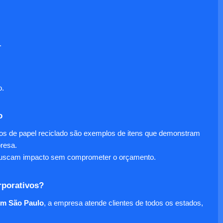
.
o.
o
nos de papel reciclado são exemplos de itens que demonstram
presa.
e buscam impacto sem comprometer o orçamento.
rporativos?
em São Paulo
, a empresa atende clientes de todos os estados,