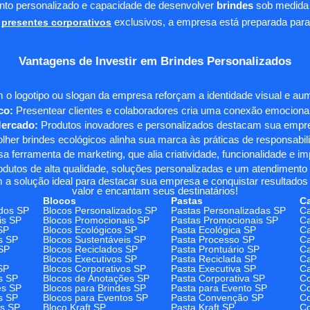
ento personalizado e capacidade de desenvolver
brindes
sob medida 
presentes corporativos
exclusivos, a empresa está preparada para
Vantagens de Investir em Brindes Personalizados
 o logotipo ou slogan da empresa reforçam a identidade visual e a
co:
Presentear clientes e colaboradores cria uma conexão emocional e
Mercado:
Produtos inovadores e personalizados destacam sua empre
her brindes ecológicos alinha sua marca às práticas de responsabili
 ferramenta de marketing, que alia criatividade, funcionalidade e i
odutos de alta qualidade, soluções personalizadas e um atendimento
 a solução ideal para destacar sua empresa e conquistar resultados 
valor e encantam seus destinatários!
Blocos
Pastas
C
dos SP
Blocos Personalizados SP
Pastas Personalizadas SP
Ca
is SP
Blocos Promocionais SP
Pastas Promocionais SP
Ca
SP
Blocos Ecológicos SP
Pasta Ecológica SP
Ca
s SP
Blocos Sustentáveis SP
Pasta Processo SP
Ca
SP
Blocos Reciclados SP
Pasta Prontuário SP
Ca
Blocos Executivos SP
Pasta Reciclada SP
C
SP
Blocos Corporativos SP
Pasta Executiva SP
Ca
s SP
Blocos de Anotações SP
Pasta Corporativa SP
Co
es SP
Blocos para Brindes SP
Pasta para Evento SP
Co
s SP
Blocos para Eventos SP
Pasta Convenção SP
Co
os SP
Bloco Kraft SP
Pasta Kraft SP
Co