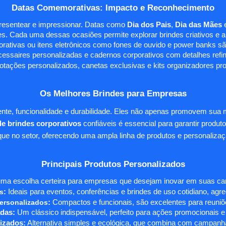
Datas Comemorativas: Impacto e Reconhecimento
presentear e impressionar. Datas como
Dia dos Pais
,
Dia das Mães
s. Cada uma dessas ocasiões permite explorar brindes criativos e ali
rativas ou itens eletrônicos como fones de ouvido e power banks sã
essaires personalizadas e cadernos corporativos com detalhes ref
tações personalizados, canetas exclusivas e kits organizadores pr
Os Melhores Brindes para Empresas
te, funcionalidade e durabilidade. Eles não apenas promovem sua
e brindes corporativos
confiáveis é essencial para garantir produto
e no setor, oferecendo uma ampla linha de produtos e personalizaç
Principais Produtos Personalizados
ma escolha certeira para empresas que desejam inovar em suas camp
s
:
Ideais para eventos, conferências e brindes de uso cotidiano, agr
ersonalizados
:
Compactos e funcionais, são excelentes para reuniõe
das:
Um clássico indispensável, perfeito para ações promocionais e
izados:
Alternativa simples e ecológica, que combina com campanha