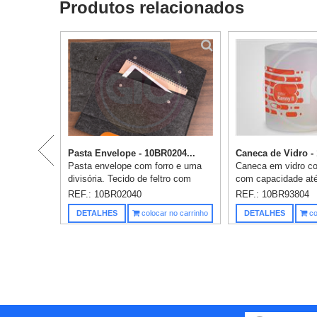
Produtos relacionados
Pasta Envelope - 10BR0204...
Caneca de Vidro -
Pasta envelope com forro e uma
Caneca em vidro co
divisória. Tecido de feltro com
com capacidade até
detalhe em couro sintético e dois
Fornecida em caixa
REF.: 10BR02040
REF.: 10BR93804
botões pretos superiores.
Caixa: 120 x 88 x 
DETALHES
colocar no carrinho
DETALHES
co
Acompanha placa metálica para
Personalização em 
pe...
incluso.