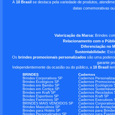
A
10 Brasil
se destaca pela variedade de produtos, atendim
datas comemorativas ou
Valorização da Marca:
Brindes com
Relacionamento com o Públi
Diferenciação no 
Sustentabilidade:
Escol
Os
brindes promocionais personalizados
são uma poderosa
garante pr
Independentemente da ocasião ou do público, a
10 Brasil
tem
BRINDES
Cadernos
Brindes Corporativos SP
Cadernos Personaliza
Brindes Ecológicos SP
Cadernos Promociona
Brindes em Bambu SP
Cadernos Ecológicos 
Brindes em Cortiça SP
Cadernos Sustentávei
Brindes em Kraft SP
Cadernos Reciclados 
Brindes Esportivos SP
Cadernos Kraft SP
Brindes Femininos SP
Cadernos Executivos 
BRINDES MAIS VENDIDOS SP
Cadernos Corporativo
Brindes Masculinos SP
Cadernos de Anotaçõ
Brindes para Hotéis SP
Cadernos para Brinde
Brindes Personalizados SP
Cadernos para Event