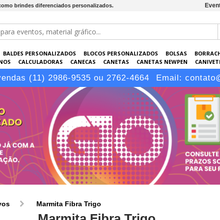
Event
 como brindes diferenciados personalizados.
BALDES PERSONALIZADOS
BLOCOS PERSONALIZADOS
BOLSAS
BORRAC
NOS
CALCULADORAS
CANECAS
CANETAS
CANETAS NEWPEN
CANIVETE
POS
ELETRÔNICOS
EMBALAGENS
ESCRITÓRIO
EVENTOS
GARRAFAS P
vendas (11) 2986-9535 ou 2762-4664
Email:
contato
LÁPIS
vos
Marmita Fibra Trigo
Marmita Fibra Trigo