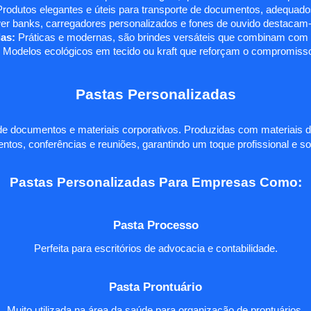
rodutos elegantes e úteis para transporte de documentos, adequados
r banks, carregadores personalizados e fones de ouvido destacam-s
as:
Práticas e modernas, são brindes versáteis que combinam com q
 Modelos ecológicos em tecido ou kraft que reforçam o compromisso
Pastas Personalizadas
e documentos e materiais corporativos. Produzidas com materiais d
ntos, conferências e reuniões, garantindo um toque profissional e so
Pastas Personalizadas Para Empresas Como:
Pasta Processo
Perfeita para escritórios de advocacia e contabilidade.
Pasta Prontuário
Muito utilizada na área da saúde para organização de prontuários.