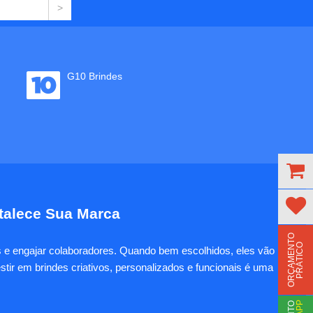
G10 Brindes
rtalece Sua Marca
O
R
Ç
A
M
E
N
T
O
P
R
Á
T
I
C
O
es e engajar colaboradores. Quando bem escolhidos, eles vão
tir em brindes criativos, personalizados e funcionais é uma