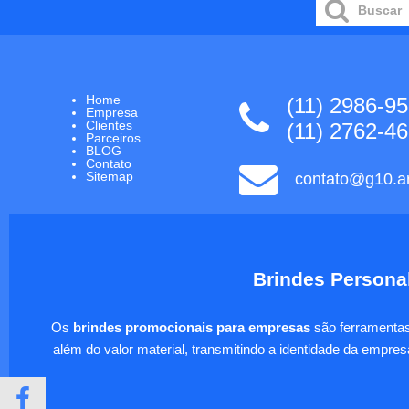
Home
(11) 2986-9
Empresa
Clientes
(11) 2762-4
Parceiros
BLOG
Contato
Sitemap
contato@g10.ar
Brindes Personal
Os
brindes promocionais para empresas
são ferramentas 
além do valor material, transmitindo a identidade da empre