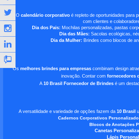
O
calendário corporativo
é repleto de oportunidades para 
com clientes e colaboradore
Dia dos Pais:
Mochilas personalizadas, pastas corpo
Dia das Mães:
Sacolas ecológicas, néc
Dia da Mulher:
Brindes como blocos de ano
Os
melhores brindes para empresas
combinam design atraen
inovação. Contar com
fornecedores d
A
10 Brasil Fornecedor de Brindes
é um destaqu
A versatilidade e variedade de opções fazem da
10 Brasil
u
Cadernos Corporativos Personalizado
Blocos de Anotações P
Canetas Personaliza
Lápis Personal