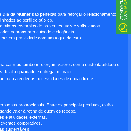
WHATSAPP
A
T
N
D
I
M
E
N
T
O
V
I
A
e
Dia da Mulher
são perfeitas para reforçar o relacionamento
E
nhados ao perfil do público.
o ótimos exemplos de presentes úteis e sofisticados.
inados demonstram cuidado e elegância.
omovem praticidade com um toque de estilo.
 marca, mas também reforçam valores como sustentabilidade e
s de alta qualidade e entrega no prazo.
ão para atender às necessidades de cada cliente.
anhas promocionais. Entre os principais produtos, estão:
egando valor à rotina de quem os recebe.
s e atividades externas.
 eventos corporativos.
s sustentáveis.