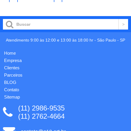
flexível
detalhe
no
no
carrinho
carrinho
com
em
acabamento
prata -
e
uma
vedação
gravação
impecáveis,
já
com
incluso.
capacidade
Atendimento 9:00 às 12:00 e 13:00 às 18:00 hr -
São Paulo
-
SP
de
300ml -
Home
Cores
em
Empresa
neon -
Clientes
gravação
Parceiros
em uma
cor ja...
BLOG
Contato
Sitemap
(11) 2986-9535
(11) 2762-4664