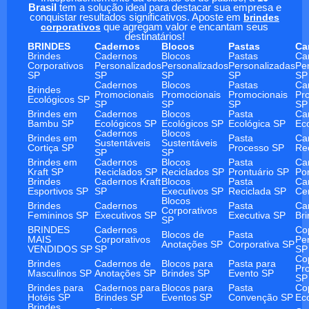
Brasil
tem a solução ideal para destacar sua empresa e
conquistar resultados significativos. Aposte em
brindes
corporativos
que agregam valor e encantam seus
destinatários!
BRINDES
Cadernos
Blocos
Pastas
Ca
Brindes
Cadernos
Blocos
Pastas
Ca
Corporativos
Personalizados
Personalizados
Personalizadas
Pe
SP
SP
SP
SP
SP
Cadernos
Blocos
Pastas
Ca
Brindes
Promocionais
Promocionais
Promocionais
Pr
Ecológicos SP
SP
SP
SP
SP
Brindes em
Cadernos
Blocos
Pasta
Ca
Bambu SP
Ecológicos SP
Ecológicos SP
Ecológica SP
Ec
Cadernos
Blocos
Brindes em
Pasta
Ca
Sustentáveis
Sustentáveis
Cortiça SP
Processo SP
Re
SP
SP
Brindes em
Cadernos
Blocos
Pasta
Ca
Kraft SP
Reciclados SP
Reciclados SP
Prontuário SP
Po
Brindes
Cadernos Kraft
Blocos
Pasta
Ca
Esportivos SP
SP
Executivos SP
Reciclada SP
Ce
Blocos
Brindes
Cadernos
Pasta
Ca
Corporativos
Femininos SP
Executivos SP
Executiva SP
Br
SP
BRINDES
Cadernos
Co
Blocos de
Pasta
MAIS
Corporativos
Pe
Anotações SP
Corporativa SP
VENDIDOS SP
SP
SP
Co
Brindes
Cadernos de
Blocos para
Pasta para
Pr
Masculinos SP
Anotações SP
Brindes SP
Evento SP
SP
Brindes para
Cadernos para
Blocos para
Pasta
Co
Hotéis SP
Brindes SP
Eventos SP
Convenção SP
Ec
Brindes