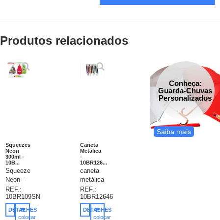
Produtos relacionados
Conheça:
Guarda-Chuvas
Personalizados
Saiba mais
Squeezes
Caneta
Neon
Metálica
300ml -
-
10B...
10BR126...
Squeezes
caneta
Neon -
metálica
300ml -
- caneta
REF.:
REF.:
10BR109SN
10BR12646
Squeeze
de
resistente
metal
DETALHES
DETALHES
e
com
colocar
colocar