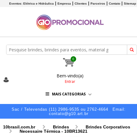
Eventos: Elétrica e Hidráulica
Empresa
Clientes
Parceiros
Contato
Sitemap
0
Bem-vindo(a)
Entrar
MAIS CATEGORIAS
Sac / Televendas (11) 2986-9535 ou 2762-4664
Email:
contato@g10.art.br
10brasil.com.br
Brindes
Brindes Corporativos
Necessaire Térmica - 10BR13621