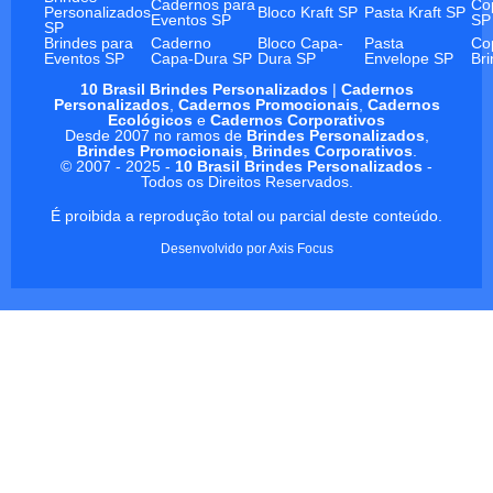
Cadernos para
Co
Personalizados
Bloco Kraft SP
Pasta Kraft SP
Eventos SP
SP
SP
Brindes para
Caderno
Bloco Capa-
Pasta
Co
Eventos SP
Capa-Dura SP
Dura SP
Envelope SP
Br
10 Brasil Brindes Personalizados
|
Cadernos
Personalizados
,
Cadernos Promocionais
,
Cadernos
Ecológicos
e
Cadernos Corporativos
Desde 2007 no ramos de
Brindes Personalizados
,
Brindes Promocionais
,
Brindes Corporativos
.
© 2007 - 2025 -
10 Brasil Brindes Personalizados
-
Todos os Direitos Reservados.
É proibida a reprodução total ou parcial deste conteúdo.
Desenvolvido por
Axis Focus