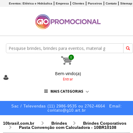
Eventos: Elétrica e Hidráulica
Empresa
Clientes
Parceiros
Contato
Sitemap
0
Bem-vindo(a)
Entrar
MAIS CATEGORIAS
Sac / Televendas (11) 2986-9535 ou 2762-4664
Email:
contato@g10.art.br
10brasil.com.br
Brindes
Brindes Corporativos
Pasta Convenção com Calculadora - 10BR10108