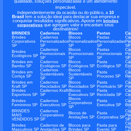
qualidade, soluções personalizadas e um atendimento
impecável.
Independentemente da ocasião ou do público, a
10
Brasil
tem a solução ideal para destacar sua empresa e
conquistar resultados significativos. Aposte em
brindes
corporativos
que agregam valor e encantam seus
destinatários!
BRINDES
Cadernos
Blocos
Pastas
Ca
Brindes
Cadernos
Blocos
Pastas
Ca
Corporativos
Personalizados
Personalizados
Personalizadas
Pe
SP
SP
SP
SP
SP
Cadernos
Blocos
Pastas
Ca
Brindes
Promocionais
Promocionais
Promocionais
Pr
Ecológicos SP
SP
SP
SP
SP
Brindes em
Cadernos
Blocos
Pasta
Ca
Bambu SP
Ecológicos SP
Ecológicos SP
Ecológica SP
Ec
Cadernos
Blocos
Brindes em
Pasta
Ca
Sustentáveis
Sustentáveis
Cortiça SP
Processo SP
Re
SP
SP
Brindes em
Cadernos
Blocos
Pasta
Ca
Kraft SP
Reciclados SP
Reciclados SP
Prontuário SP
Po
Brindes
Cadernos Kraft
Blocos
Pasta
Ca
Esportivos SP
SP
Executivos SP
Reciclada SP
Ce
Blocos
Brindes
Cadernos
Pasta
Ca
Corporativos
Femininos SP
Executivos SP
Executiva SP
Br
SP
BRINDES
Cadernos
Co
Blocos de
Pasta
MAIS
Corporativos
Pe
Anotações SP
Corporativa SP
VENDIDOS SP
SP
SP
Co
Brindes
Cadernos de
Blocos para
Pasta para
Pr
Masculinos SP
Anotações SP
Brindes SP
Evento SP