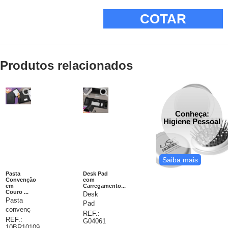
COTAR
Produtos relacionados
Conheça:
Higiene Pessoal
Saiba mais
Pasta
Desk Pad
Convenção
com
em
Carregamento...
Couro ...
Desk
Pasta
Pad
convenção,
carregador
REF.:
material
REF.:
G04061
por
10BR10109
em