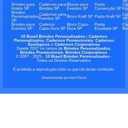
SP
Brindes para
Cadernos para
Blocos para
Pasta
Co
Hotéis SP
Brindes SP
Eventos SP
Convenção SP
Ec
Brindes
Cadernos para
Co
Personalizados
Bloco Kraft SP
Pasta Kraft SP
Eventos SP
SP
SP
Brindes para
Caderno
Bloco Capa-
Pasta
Co
Eventos SP
Capa-Dura SP
Dura SP
Envelope SP
Br
10 Brasil Brindes Personalizados
|
Cadernos
Personalizados
,
Cadernos Promocionais
,
Cadernos
Ecológicos
e
Cadernos Corporativos
Desde 2007 no ramos de
Brindes Personalizados
,
Brindes Promocionais
,
Brindes Corporativos
.
© 2007 - 2025 -
10 Brasil Brindes Personalizados
-
Todos os Direitos Reservados.
É proibida a reprodução total ou parcial deste conteúdo.
Desenvolvido por
Axis Focus