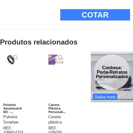
COTAR
Produtos relacionados
Conheça:
Porta-Retratos
Personalizados
Saiba mais
Pulseira
Caneta
Smartwatch
Plástica
M3 - ...
Personali...
Pulseira
Caneta
Smartwatch
plástica
M3
personalizada,
REF.:
REF.:
10BR14274
G05030
inteligente.
caneta