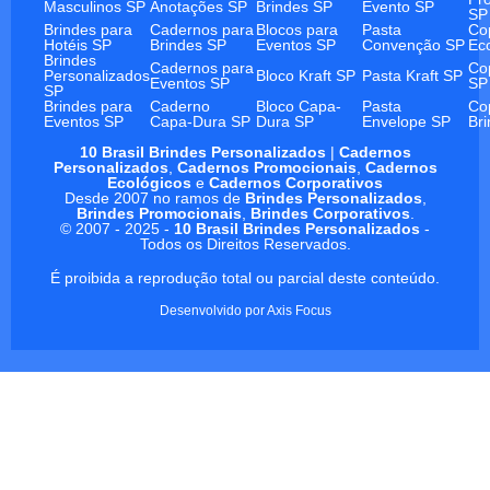
Masculinos SP
Anotações SP
Brindes SP
Evento SP
SP
Brindes para
Cadernos para
Blocos para
Pasta
Co
Hotéis SP
Brindes SP
Eventos SP
Convenção SP
Ec
Brindes
Cadernos para
Co
Personalizados
Bloco Kraft SP
Pasta Kraft SP
Eventos SP
SP
SP
Brindes para
Caderno
Bloco Capa-
Pasta
Co
Eventos SP
Capa-Dura SP
Dura SP
Envelope SP
Br
10 Brasil Brindes Personalizados
|
Cadernos
Personalizados
,
Cadernos Promocionais
,
Cadernos
Ecológicos
e
Cadernos Corporativos
Desde 2007 no ramos de
Brindes Personalizados
,
Brindes Promocionais
,
Brindes Corporativos
.
© 2007 - 2025 -
10 Brasil Brindes Personalizados
-
Todos os Direitos Reservados.
É proibida a reprodução total ou parcial deste conteúdo.
Desenvolvido por
Axis Focus