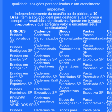
qualidade, soluções personalizadas e um atendimento
impecável.
Independentemente da ocasião ou do público, a
10
Brasil
tem a solução ideal para destacar sua empresa e
conquistar resultados significativos. Aposte em
brindes
corporativos
que agregam valor e encantam seus
destinatários!
BRINDES
Cadernos
Blocos
Pastas
Ca
Brindes
Cadernos
Blocos
Pastas
Ca
Corporativos
Personalizados
Personalizados
Personalizadas
Pe
SP
SP
SP
SP
SP
Cadernos
Blocos
Pastas
Ca
Brindes
Promocionais
Promocionais
Promocionais
Pr
Ecológicos SP
SP
SP
SP
SP
Brindes em
Cadernos
Blocos
Pasta
Ca
Bambu SP
Ecológicos SP
Ecológicos SP
Ecológica SP
Ec
Cadernos
Blocos
Brindes em
Pasta
Ca
Sustentáveis
Sustentáveis
Cortiça SP
Processo SP
Re
SP
SP
Brindes em
Cadernos
Blocos
Pasta
Ca
Kraft SP
Reciclados SP
Reciclados SP
Prontuário SP
Po
Brindes
Cadernos Kraft
Blocos
Pasta
Ca
Esportivos SP
SP
Executivos SP
Reciclada SP
Ce
Blocos
Brindes
Cadernos
Pasta
Ca
Corporativos
Femininos SP
Executivos SP
Executiva SP
Br
SP
BRINDES
Cadernos
Co
Blocos de
Pasta
MAIS
Corporativos
Pe
Anotações SP
Corporativa SP
VENDIDOS SP
SP
SP
Co
Brindes
Cadernos de
Blocos para
Pasta para
Pr