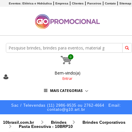
Eventos: Elétrica e Hidráulica
Empresa
Clientes
Parceiros
Contato
Sitemap
0
Bem-vindo(a)
Entrar
MAIS CATEGORIAS
Sac / Televendas (11) 2986-9535 ou 2762-4664
Email:
contato@g10.art.br
10brasil.com.br
Brindes
Brindes Corporativos
Pasta Executiva - 10BRP10