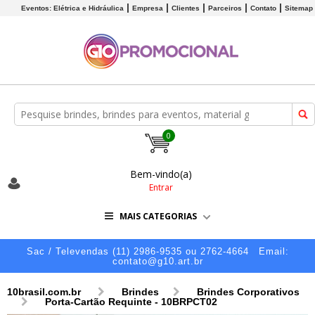
Eventos: Elétrica e Hidráulica
Empresa
Clientes
Parceiros
Contato
Sitemap
0
Bem-vindo(a)
Entrar
MAIS CATEGORIAS
Sac / Televendas (11) 2986-9535 ou 2762-4664
Email:
contato@g10.art.br
10brasil.com.br
Brindes
Brindes Corporativos
Porta-Cartão Requinte - 10BRPCT02