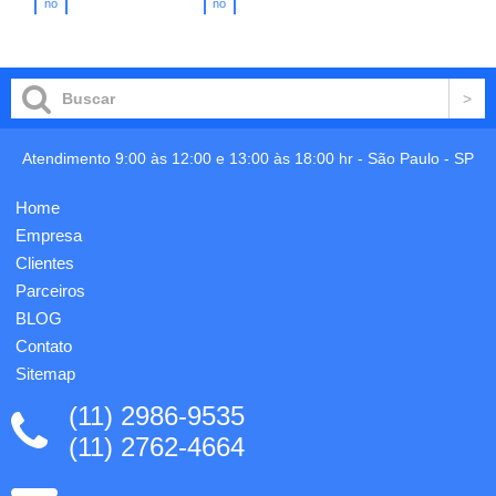
de
em
no
no
carrinho
carrinho
escrita.
polipropileno,
Elementos
esta
em fibra
sacola
de trigo
combina
e ABS.
a
ø11x142
resistência
mm.
com
Atendimento 9:00 às 12:00 e 13:00 às 18:00 hr -
São Paulo
-
SP
Personalização
leveza,
em 1
oferecendo
cor já
uma
Home
incluso.
solução
Empresa
versá...
Clientes
Parceiros
BLOG
Contato
Sitemap
(11) 2986-9535
(11) 2762-4664