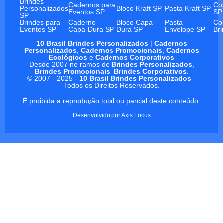
Brindes
Cadernos para
Co
Personalizados
Bloco Kraft SP
Pasta Kraft SP
Eventos SP
SP
SP
Brindes para
Caderno
Bloco Capa-
Pasta
Co
Eventos SP
Capa-Dura SP
Dura SP
Envelope SP
Br
10 Brasil Brindes Personalizados
|
Cadernos
Personalizados
,
Cadernos Promocionais
,
Cadernos
Ecológicos
e
Cadernos Corporativos
Desde 2007 no ramos de
Brindes Personalizados
,
Brindes Promocionais
,
Brindes Corporativos
.
© 2007 - 2025 -
10 Brasil Brindes Personalizados
-
Todos os Direitos Reservados.
É proibida a reprodução total ou parcial deste conteúdo.
Desenvolvido por
Axis Focus