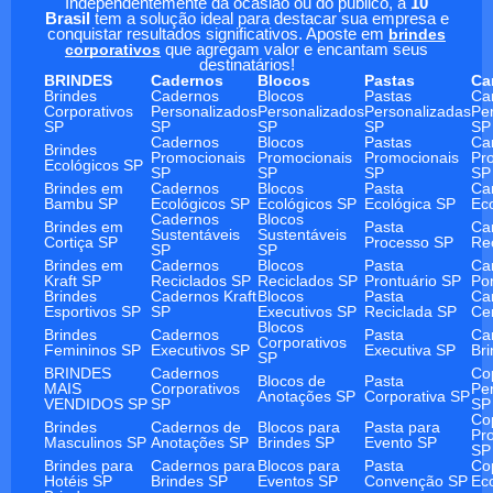
Independentemente da ocasião ou do público, a
10
Brasil
tem a solução ideal para destacar sua empresa e
conquistar resultados significativos. Aposte em
brindes
corporativos
que agregam valor e encantam seus
destinatários!
BRINDES
Cadernos
Blocos
Pastas
Ca
Brindes
Cadernos
Blocos
Pastas
Ca
Corporativos
Personalizados
Personalizados
Personalizadas
Pe
SP
SP
SP
SP
SP
Cadernos
Blocos
Pastas
Ca
Brindes
Promocionais
Promocionais
Promocionais
Pr
Ecológicos SP
SP
SP
SP
SP
Brindes em
Cadernos
Blocos
Pasta
Ca
Bambu SP
Ecológicos SP
Ecológicos SP
Ecológica SP
Ec
Cadernos
Blocos
Brindes em
Pasta
Ca
Sustentáveis
Sustentáveis
Cortiça SP
Processo SP
Re
SP
SP
Brindes em
Cadernos
Blocos
Pasta
Ca
Kraft SP
Reciclados SP
Reciclados SP
Prontuário SP
Po
Brindes
Cadernos Kraft
Blocos
Pasta
Ca
Esportivos SP
SP
Executivos SP
Reciclada SP
Ce
Blocos
Brindes
Cadernos
Pasta
Ca
Corporativos
Femininos SP
Executivos SP
Executiva SP
Br
SP
BRINDES
Cadernos
Co
Blocos de
Pasta
MAIS
Corporativos
Pe
Anotações SP
Corporativa SP
VENDIDOS SP
SP
SP
Co
Brindes
Cadernos de
Blocos para
Pasta para
Pr
Masculinos SP
Anotações SP
Brindes SP
Evento SP
SP
Brindes para
Cadernos para
Blocos para
Pasta
Co
Hotéis SP
Brindes SP
Eventos SP
Convenção SP
Ec