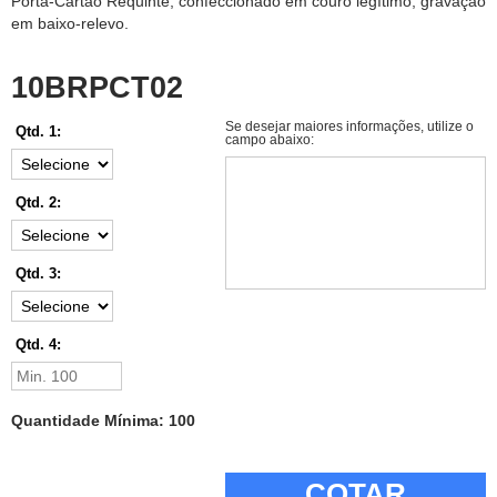
Porta-Cartão Requinte, confeccionado em couro legítimo, gravação
em baixo-relevo.
10BRPCT02
Se desejar maiores informações, utilize o
Qtd. 1:
campo abaixo:
Qtd. 2:
Qtd. 3:
Qtd. 4:
Quantidade Mínima: 100
COTAR